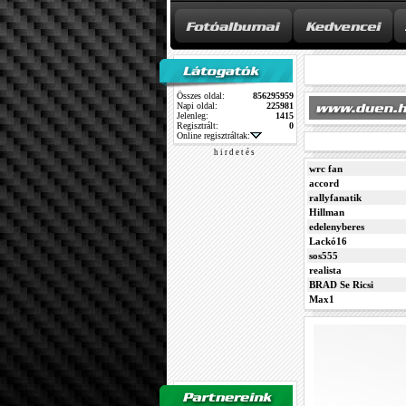
Összes oldal:
856295959
Napi oldal:
225981
Jelenleg:
1415
Regisztrált:
0
Online regisztráltak:
h i r d e t é s
wrc fan
accord
rallyfanatik
Hillman
edelenyberes
Lackó16
sos555
realista
BRAD Se Ricsi
Max1