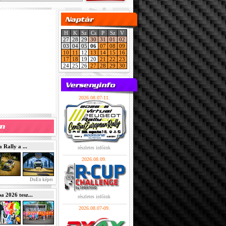
H
K
Sz
Cs
P
Sz
V
27
28
29
30
31
01
02
03
04
05
06
07
08
09
10
11
12
13
14
15
16
17
18
19
20
21
22
23
24
25
26
27
28
29
30
2026.08.07-11.
Rally a ...
részletes infóink
2026.08.09.
DuEn képei
2026 tesz...
részletes infóink
2026.08.07-09.