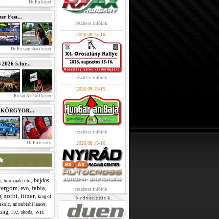
DuEn képei
r Fest...
részletes infóink
2026.08.15-16.
DuEn szombati képei
026 5.for...
részletes infóink
2026.08.13-15.
Kotán Kristóf képei
e KÖRGYOR...
részletes infóink
DuEn összes
2026.08.15-16.
i
bujdos
,
,
boroznaki tibi
tergom
fabia
evo
,
,
,
részletes infóink
g norbi
itiner
,
,
king of
k e d v e n c e i n k
,
,
skolc
mitsubishi lancer
rte
cing
wrc
,
,
,
skoda