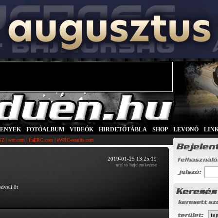
SENYEK
|
FOTÓALBUM
|
VIDEÓK
|
HIRDETŐTÁBLA
|
SHOP
|
LEVONÓ
|
LIN
|
|
|
SZ
wrc.com
fiaERC.com
eWRC-results.com
2019-01-25 13:25:19
utolsó bejelentkezése
dveli őt