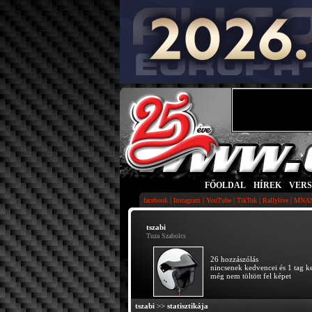
FŐOLDAL
|
HÍREK
|
VER
|
|
|
|
|
facebook
Instagram
YouTube
TikTok
Rallylive
MNA
tszabi
Tuza Szabolcs
26 hozzászólás
nincsenek kedvencei és 1 tag ke
még nem töltött fel képet
tszabi
>>
statisztikája