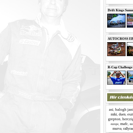
Drift Kings Summe
AUTOCROSS EB 2
R-Cup Challeng
asi
balogh jan
,
esz
miki
duen
,
,
grepton
herczi
,
mafc
,
,
europe
mi
murva
rallyra
,