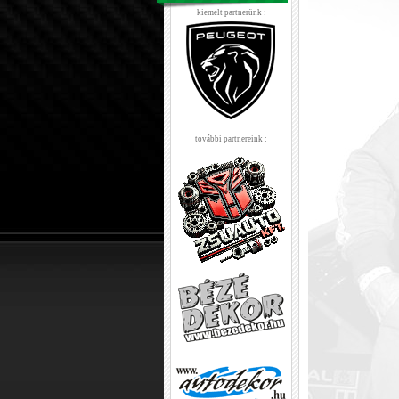
kiemelt partnerünk :
további partnereink :