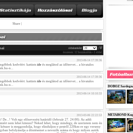
Share
|
sai
oldalanként
|
összesen: 12 hozzászólás • 1 oldal
2013-06-14 17:39:36
gébbek kedvéért: kattints
ide
és meglátod az időtervet... a hivatalos
nk.hu-n...
2013-06-14 17:39:36
gébbek kedvéért: kattints
ide
és meglátod az időtervet... a hivatalos
nk.hu-n...
DOBOZ Sardegna 
2013-06-14 10:10:33
METABOND Kupa 
2013-03-06 22:22:53
 De...! Volt egy előnevezési határidő (február 27. 24:00). Az addi
 miért nem lehet kitenni? Neked lehet, hogy mindegy, de szerintem nem én
 kétszer is meggondolja, hogy elinduljon-e pestről 220km-re egy verseny
gyban befolyásolja a döntésemet a nevezők száma és hogy milyen autók