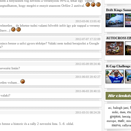
nem a helyszinen fog nevezni a versenyzők 99%-a, tehár egy "csonka"
s megtudhatom, hogy megéri-e ennyit utaznom Orfűre 2 autóval.
Drift Kings Summe
2013-03-06 13:05:42
relmetlen... de lehetne tudni valami bővebb infót így pár nappal a verseny
dőterv...)
AUTOCROSS EB 2
2012-07-07 17:22:09
nincs benne a szőci gyors térképe? Valaki nem tudná berajzolni a Google
e?
2012-05-09 09:24:46
R-Cup Challeng
evezési listán?
2011-06-03 20:42:27
etlen voltam...
2011-06-03 20:40:15
 valaki?
,
balogh jani
,
asi
es
miki
,
,
duen
2011-03-31 08:24:26
grepton
,
herczig
mafc
europe
,
,
mis
 benne a historic és a rally 2 nevezési lista. 5.-6. oldal.
murva
,
rallyr