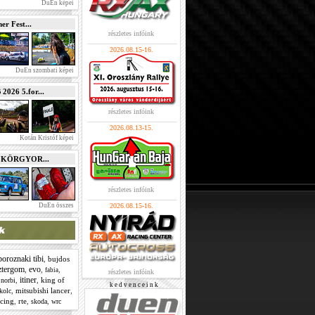
DuEn képei
r Fest...
részletes infóink
2026.08.15-16.
DuEn szombati képei
026 5.for...
részletes infóink
2026.08.13-15.
Kotán Kristóf képei
e KÖRGYOR...
részletes infóink
DuEn összes
2026.08.15-16.
boroznaki tibi
,
bujdos
ztergom
evo
,
,
,
fabia
részletes infóink
itiner
,
,
king of
 norbi
k e d v e n c e i n k
,
mitsubishi lancer
,
kolc
acing
,
rte
,
,
skoda
wrc