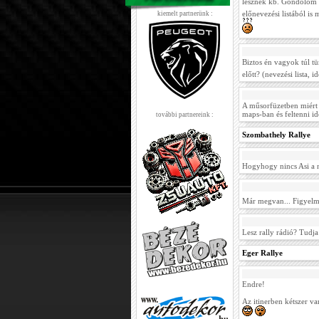
lesznek kb. Gondolom 
előnevezési listából i
kiemelt partnerünk :
Biztos én vagyok túl tü
előtt? (nevezési lista, i
A műsorfüzetben miért 
maps-ban és feltenni id
további partnereink :
Szombathely Rallye
Hogyhogy nincs Asi a n
Már megvan... Figyelm
Lesz rally rádió? Tudja
Eger Rallye
Endre!
Az itinerben kétszer van