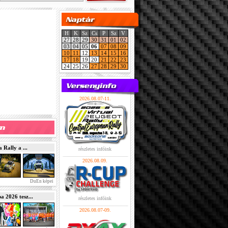
H
K
Sz
Cs
P
Sz
V
27
28
29
30
31
01
02
03
04
05
06
07
08
09
10
11
12
13
14
15
16
17
18
19
20
21
22
23
24
25
26
27
28
29
30
2026.08.07-11.
Rally a ...
részletes infóink
2026.08.09.
DuEn képei
2026 tesz...
részletes infóink
2026.08.07-09.