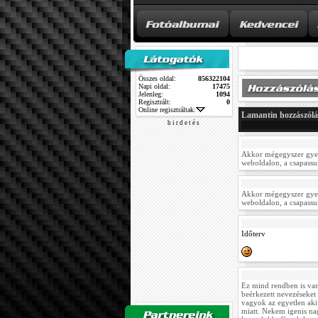
Összes oldal:
856322104
Napi oldal:
17475
Jelenleg:
1094
Regisztrált:
0
Online regisztráltak:
Lamantin hozzászólá
h i r d e t é s
Akkor mégegyszer gyen
weboldalon, a csapassu
Akkor mégegyszer gyen
weboldalon, a csapassu
Időterv
Ez mind rendben is van!
beérkezett nevezéseket
vagyok az egyetlen aki
miatt. Nekem igenis na