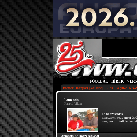
FŐOLDAL
|
HÍREK
|
VER
|
|
|
|
|
facebook
Instagram
YouTube
TikTok
Rallylive
MNA
Lamantin
Karakai Viktor
12 hozzászólás
nincsenek kedvencei és 
még nem töltött fel képet
Lamantin
>>
hozzászólásai