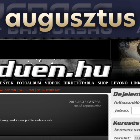
SENYEK
|
FOTÓALBUM
|
VIDEÓK
|
HIRDETŐTÁBLA
|
SHOP
|
LEVONÓ
|
LIN
|
|
|
SZ
wrc.com
fiaERC.com
eWRC-results.com
2013-06-18 08:57:36
utolsó bejelentkezése
őt még senki nem jelölte kedvencnek