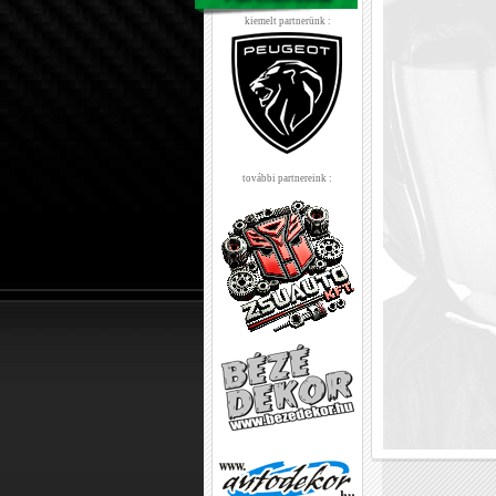
kiemelt partnerünk :
további partnereink :