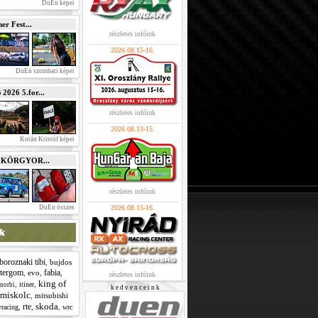
DuEn képei
r Fest...
részletes infóink
2026.08.15-16.
DuEn szombati képei
026 5.for...
részletes infóink
2026.08.13-15.
Kotán Kristóf képei
e KÖRGYOR...
részletes infóink
DuEn összes
2026.08.15-16.
boroznaki tibi
,
bujdos
ztergom
fabia
,
evo
,
,
részletes infóink
king of
,
,
itiner
 norbi
k e d v e n c e i n k
miskolc
,
mitsubishi
skoda
rte
,
,
,
yracing
wrc