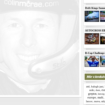
Drift Kings Summe
AUTOCROSS EB 2
R-Cup Challeng
asi
,
balogh jani
,
es
miki
,
,
duen
grepton
,
herczig
europe
mafc
,
,
lancer
,
,
murva
rall