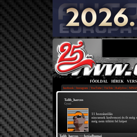
FŐOLDAL
|
HÍREK
|
VER
|
|
|
|
|
facebook
Instagram
YouTube
TikTok
Rallylive
MNA
Talib_harcos
Gyuri
11 hozzászólás
nincsenek kedvencei és őt még 
még nem töltött fel képet
Talib_harcos
>>
fotóalbumai