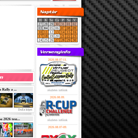
H
K
Sz
Cs
P
Sz
V
27
28
29
30
31
01
02
03
04
05
06
07
08
09
10
11
12
13
14
15
16
17
18
19
20
21
22
23
24
25
26
27
28
29
30
2026.08.07-11.
Rally a ...
részletes infóink
2026.08.09.
DuEn képei
2026 tesz...
részletes infóink
2026.08.07-09.