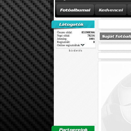
Összes oldal:
855988366
Napi oldal:
78216
Jelenleg:
1001
Regisztrált:
0
Online regisztráltak:
h i r d e t é s