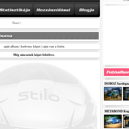
Share
|
saját album
|
kedvenc képei
|
rajta van a fotón
Még nincsenek képei feltöltve.
DOBOZ Sardegna 
METABOND Kupa 