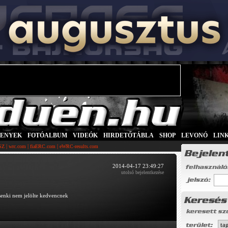
SENYEK
|
FOTÓALBUM
|
VIDEÓK
|
HIRDETŐTÁBLA
|
SHOP
|
LEVONÓ
|
LIN
|
|
|
SZ
wrc.com
fiaERC.com
eWRC-results.com
2014-04-17 23:49:27
utolsó bejelentkezése
senki nem jelölte kedvencnek