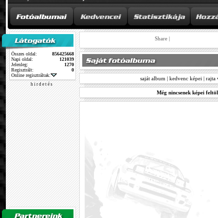
Share
|
Összes oldal:
856425668
Napi oldal:
121039
Jelenleg:
1270
Regisztrált:
0
Online regisztráltak:
saját album
|
kedvenc képei
|
rajta
h i r d e t é s
Még nincsenek képei feltöl