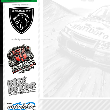
kiemelt partnerünk :
további partnereink :