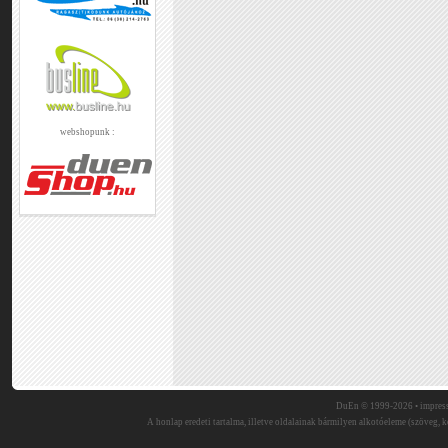
webshopunk :
DuEn © 1999-2026 •
impres
A honlap eredeti tartalma, illetve oldalainak bármilyen alkotóeleme (szöveg, ké