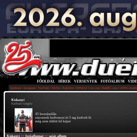
FŐOLDAL
|
HÍREK
|
VERSENYEK
|
FOTÓALBUM
|
VID
|
|
|
|
|
|
|
|
facebook
Instagram
YouTube
TikTok
Rallylive
MNASZ
wrc.com
fiaERC.com
eWRC-result
Kiskanyi
Kailbach Gergely
45 hozzászólás
nincsenek kedvencei és 5 tag kedveli őt
még nem töltött fel képet
Kiskanyi
>>
fotóalbumai
>>
saját album