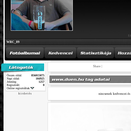
Ed
WRC_89
Share
|
Összes oldal:
856015075
Napi oldal:
104925
Jelenleg:
1257
Regisztrált:
0
Online regisztráltak:
nincsenek kedvencei és
h i r d e t é s