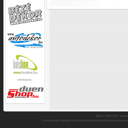
webshopunk :
DuEn © 1999-2026 •
impres
A honlap eredeti tartalma, illetve oldalainak bármilyen alkotóeleme (szöveg, ké