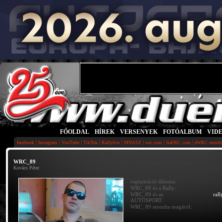
FŐOLDAL
|
HÍREK
|
VERSENYEK
|
FOTÓALBUM
|
VID
|
|
|
|
|
|
|
|
facebook
Instagram
YouTube
TikTok
Rallylive
MNASZ
wrc.com
fiaERC.com
eWRC-result
WRC_89
Kovács Péter
regisztráció dátuma:
WRC_89 és a Rally:
WRC_89 és az
rall
AUTÓSPORT:
WRC_89 mondta magáról: