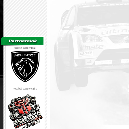
kiemelt partnerünk :
további partnereink :