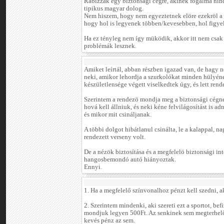
Rábízzák egy biztonsági cégre, akinek fogalma ninc
tipikus magyar dolog.
Nem hiszem, hogy nem egyeztetnek elöre ezekröl a 
hogy hol is legyenek többen/kevesebben, hol figyelj
Ha ez tényleg nem így müködik, akkor itt nem csak
problémák lesznek.
Amiket leírtál, abban részben igazad van, de hagy n
neki, amikor lehordja a szurkolókat minden hülyén
készületlensége végett viselkedtek úgy, és lett rend
Szerintem a rendezö mondja meg a biztonsági cégne
hová kell állniuk, és neki kéne felvilágosítást is a
és mikor mit csináljanak.
A többi dolgot hibátlanul csinálta, le a kalappal, n
rendezett verseny volt.
De a nézök biztosítása és a megfelelö biztonsági i
hangosbemondó autó hiányoztak.
Ennyi.
1. Ha a megfelelő színvonalhoz pénzt kell szedni, a
2. Szerintem mindenki, aki szereti ezt a sportot, bef
mondjuk legyen 500Ft. Az senkinek sem megterhelő
kevés pénz az sem.