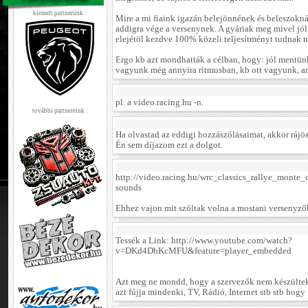
kiemelt partnerünk :
Mire a mi fiaink igazán belejönnének és beleszokn
addigra vége a versenynek. A gyáriak meg mivel jól 
elejétöl kezdve 100% közeli teljesítményt tudnak n
Ergo kb azt mondhatták a célban, hogy: jól mentünk
vagyunk még annyira ritmusban, kb ott vagyunk, am
pl. a video.racing.hu -n.
további partnereink :
Ha olvastad az eddigi hozzászólásaimat, akkor rájö
Én sem díjazom ezt a dolgot.
http://video.racing.hu/wrc_classics_rallye_mont
sounds
Ehhez vajon mit szóltak volna a mostani versenyzők
Tessék a Link: http://www.youtube.com/watch?
v=DKd4DbKcMFU&feature=player_embedded
Azt meg ne mondd, hogy a szervezők nem készültek
azt fújja mindenki, TV, Rádió, Internet stb stb hog