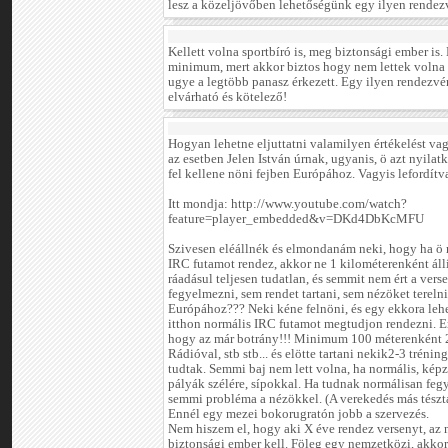
lesz a közeljövőben lehetőségünk egy ilyen rendez
Kellett volna sportbíró is, meg biztonsági ember is
minimum, mert akkor biztos hogy nem lettek volna
ugye a legtöbb panasz érkezett. Egy ilyen rendezvé
elvárható és kötelező!
Hogyan lehetne eljuttatni valamilyen értékelést va
az esetben Jelen István úrnak, ugyanis, ö azt nyil
fel kellene nöni fejben Európához. Vagyis lefordít
Itt mondja: http://www.youtube.com/watch?
feature=player_embedded&v=DKd4DbKcMFU
Szivesen eléállnék és elmondanám neki, hogy ha ö 
IRC futamot rendez, akkor ne 1 kilométerenként állí
ráadásul teljesen tudatlan, és semmit nem ért a ver
fegyelmezni, sem rendet tartani, sem nézöket terelni.
Európához??? Neki kéne felnöni, és egy ekkora le
itthon normális IRC futamot megtudjon rendezni. Er
hogy az már botrány!!! Minimum 100 méterenként 2 
Rádióval, stb stb... és elötte tartani nekik2-3 tréni
tudtak. Semmi baj nem lett volna, ha normális, képze
pályák szélére, sípokkal. Ha tudnak normálisan feg
semmi probléma a nézökkel. (A verekedés más tészta
Ennél egy mezei bokorugratón jobb a szervezés.
Nem hiszem el, hogy aki X éve rendez versenyt, az
biztonsági ember kell. Föleg egy nemzetközi, akkor