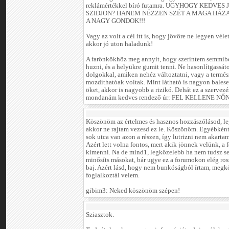
reklámértékkel bíró futamra. UGYHOGY KEDVE
SZIDJON? HANEM NÉZZEN SZÉT A MAGA HÁZ
A NAGY GONDOK!!!
Vagy az volt a cél itt is, hogy jövöre ne legyen vé
akkor jó uton haladunk!
A farönkökhöz meg annyit, hogy szerintem semmibe 
huzni, és a helyükre gumit tenni. Ne hasonlítgassá
dolgokkal, amiken nehéz változtatni, vagy a termés
mozdíthatóak voltak. Mint látható is nagyon baleset
öket, akkor is nagyobb a rizikó. Dehát ez a szervezés
mondanám kedves rendező úr: FEL KELLENE NŐ
Köszönöm az értelmes és hasznos hozzászólásod, le
akkor ne rajtam vezesd ez le. Köszönöm. Egyébként 
sok utca van azon a részen, így lutrizni nem akar
Azért lett volna fontos, mert akik jönnek velünk, a
kimenni. Na de mind1, legközelebb ha nem tudsz seg
minősíts másokat, bár ugye ez a forumokon elég ro
baj. Azért lásd, hogy nem bunkóságból írtam, megk
foglalkoztál velem.
gibim3: Neked köszönöm szépen!
Sziasztok.