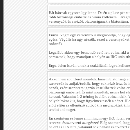
Hát bárcsak egyszer úgy lenne. De én a plusz pénz
több biztonsági emberre és bíróra költeném. Elvégre
versenyzök és a nézök biztonságának a biztosítása.
Ennyi. Végre egy versenyzö is megmondja, hogy eg
egész. Végülis ha ugy nézzük, ezzel a versenyzöket 
sodorták.
Legalább akkor egy bemondó autó lett volna, aki a
parasztnak, hogy maradjon a helyén az IRC után stb
Ergo, Jelen István urnak a szakállánál fogva kellene 
Akkor nem sportbírót mondok, hanem biztonsági em
szervezők is tudják/tudták, hogy sok nézö lesz, és 
nézök, ezért szerintem igazán készülhettek volna err
biztonsági emberrel. És mint mondták, nem a hét el
keresni. Valamint 1-2 tréning is elfért volna nekik.
pályabíróknak is, hogy figyelmeztessék a népet. Ill
elött eljön az ellenőrző autó, ök is meg szoktak álln
terelni a tömeget.
Én szerintem ez lenne a minimum egy IRC futam re
tervezni és szervezni az egészet! Elég szomorú, hog
ha ezt az FIA látta, valamint sok panasz is érkezett