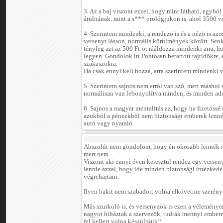
3. Az a baj viszont ezzel, hogy mint látható, egybö
árulnának, mint a s*** prológjukon is, ahol 3500 vo
4. Szerintem mindenki, a rendezö is és a nézö is az
versenyt lásson, normális körülmények között. Senk
tényleg azt az 500 Ft-ot rááldozza mindenki arra, 
legyen. Gondolok itt Pontosan betartott rajtidökre,
szakaszokra.
Ha csak ennyi kell hozzá, arra szerintem mindenki 
5. Szerintem sajnos nem erröl van szó, mert máshol
normálisan van lebonyolítva minden, és minden ado
6. Sajnos a magyar mentalitás az, hogy ha fizetössé 
azokból a pénzekböl nem biztonsági emberek lenné
autó vagy nyaraló.
Abszolút nem gondolom, hogy én okosabb lennék ná
mert nem.
Viszont aki ennyi éven keresztül rendez egy verseny
lennie azzal, hogy ide minden biztonsági intézkedé
végrehajtani.
Ilyen bakit nem szabadott volna elkövetnie szerén
Más szurkoló is, és versenyzök is ezen a vélemény
nagyot hibáztak a szervezök, tudták mennyi emberre 
fel kellett volna készülniük!!