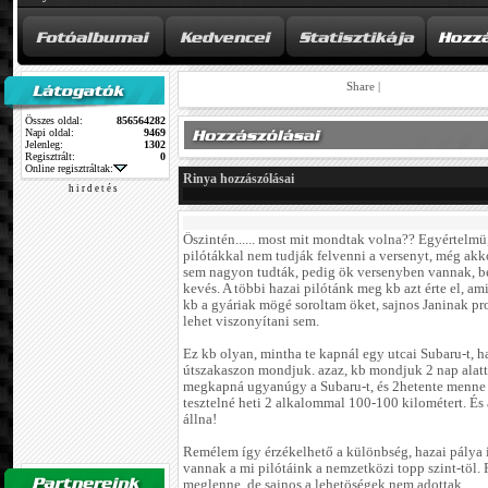
Share
|
Összes oldal:
856564282
Napi oldal:
9469
Jelenleg:
1302
Regisztrált:
0
Online regisztráltak:
Rinya hozzászólásai
h i r d e t é s
Őszintén...... most mit mondtak volna?? Egyértelmü
pilótákkal nem tudják felvenni a versenyt, még akk
sem nagyon tudták, pedig ök versenyben vannak, be
kevés. A többi hazai pilótánk meg kb azt érte el, am
kb a gyáriak mögé soroltam öket, sajnos Janinak p
lehet viszonyítani sem.
Ez kb olyan, mintha te kapnál egy utcai Subaru-t, h
útszakaszon mondjuk. azaz, kb mondjuk 2 nap alat
megkapná ugyanúgy a Subaru-t, és 2hetente menne 
tesztelné heti 2 alkalommal 100-100 kilométert. És 
állna!
Remélem így érzékelhető a különbség, hazai pálya 
vannak a mi pilótáink a nemzetközi topp szint-töl.
meglenne, de sajnos a lehetöségek nem adottak.