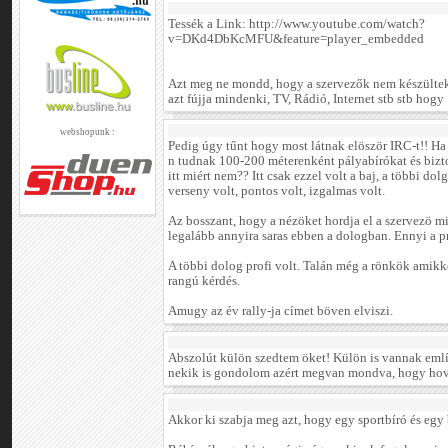
Tessék a Link: http://www.youtube.com/watch?
v=DKd4DbKcMFU&feature=player_embedded
Azt meg ne mondd, hogy a szervezők nem készültek
azt fújja mindenki, TV, Rádió, Internet stb stb hog
webshopunk :
Pedig úgy tűnt hogy most látnak elöször IRC-t!! Ha
n tudnak 100-200 méterenként pályabírókat és bizt
itt miért nem?? Itt csak ezzel volt a baj, a többi dol
verseny volt, pontos volt, izgalmas volt.
Az bosszant, hogy a nézöket hordja el a szervezö 
legalább annyira saras ebben a dologban. Ennyi a
A többi dolog profi volt. Talán még a rönkök amikk
rangú kérdés.
Amugy az év rally-ja címet böven elviszi.
Abszolút külön szedtem öket! Külön is vannak emlí
nekik is gondolom azért megvan mondva, hogy hova
Akkor ki szabja meg azt, hogy egy sportbíró és egy