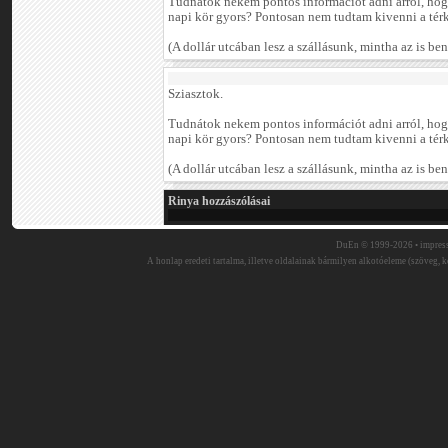
Tudnátok nekem pontos információt adni arról, hog
napi kör gyors? Pontosan nem tudtam kivenni a térk
(A dollár utcában lesz a szállásunk, mintha az is benn
Sziasztok.
Tudnátok nekem pontos információt adni arról, hog
napi kör gyors? Pontosan nem tudtam kivenni a térk
(A dollár utcában lesz a szállásunk, mintha az is benn
Rinya hozzászólásai
DuEn © 1999-2026 •
impres
A honlap eredeti tartalma, illetve oldalainak bármilyen alkotóeleme (szöveg, ké