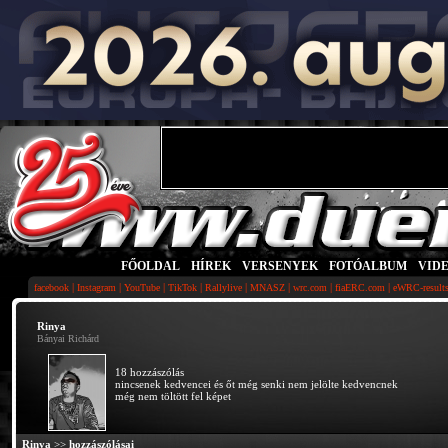
FŐOLDAL
|
HÍREK
|
VERSENYEK
|
FOTÓALBUM
|
VID
|
|
|
|
|
|
|
|
facebook
Instagram
YouTube
TikTok
Rallylive
MNASZ
wrc.com
fiaERC.com
eWRC-result
Rinya
Bányai Richárd
18 hozzászólás
nincsenek kedvencei és őt még senki nem jelölte kedvencnek
még nem töltött fel képet
Rinya
>>
hozzászólásai