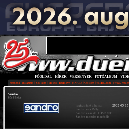
FŐOLDAL
|
HÍREK
|
VERSENYEK
|
FOTÓALBUM
|
VID
|
|
|
|
|
|
|
|
facebook
Instagram
YouTube
TikTok
Rallylive
MNASZ
wrc.com
fiaERC.com
eWRC-result
Sandro
Bór Sándor
regisztráció dátuma:
2005-03-15
Sandro és a Rally:
Sandro és az AUTÓSPORT:
Sandro mondta magáról: