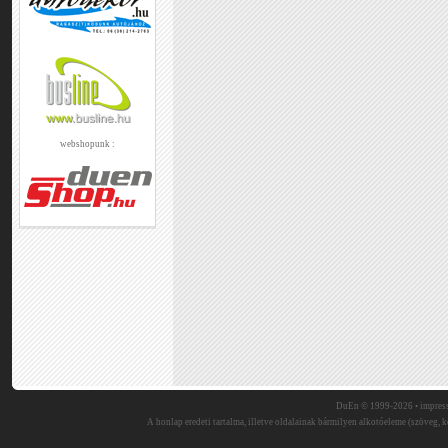
webshopunk :
DuEn © 1999-2026 •
impres
A honlap eredeti tartalma, illetve oldalainak bármilyen alkotóeleme (szöveg, ké