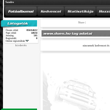
Sandro
Share
|
Összes oldal:
856114612
Napi oldal:
44634
Jelenleg:
595
Regisztrált:
0
Online regisztráltak:
nincsenek kedvencei és
h i r d e t é s