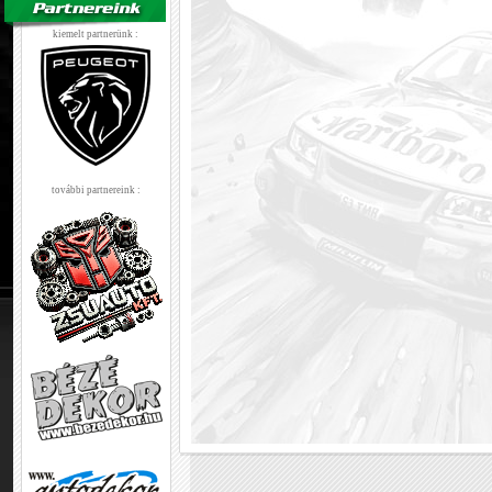
kiemelt partnerünk :
további partnereink :