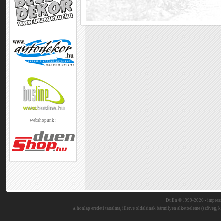
webshopunk :
DuEn © 1999-2026 •
impres
A honlap eredeti tartalma, illetve oldalainak bármilyen alkotóeleme (szöveg, ké