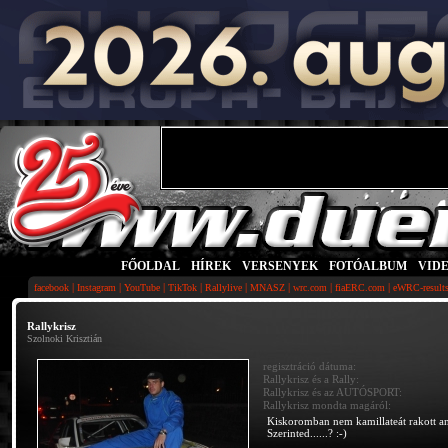
FŐOLDAL
|
HÍREK
|
VERSENYEK
|
FOTÓALBUM
|
VID
|
|
|
|
|
|
|
|
facebook
Instagram
YouTube
TikTok
Rallylive
MNASZ
wrc.com
fiaERC.com
eWRC-result
Rallykrisz
Szolnoki Krisztián
regisztráció dátuma:
Rallykrisz és a Rally:
Rallykrisz és az AUTÓSPORT:
Rallykrisz mondta magáról:
Kiskoromban nem kamillateát rakott 
Szerinted......? :-)