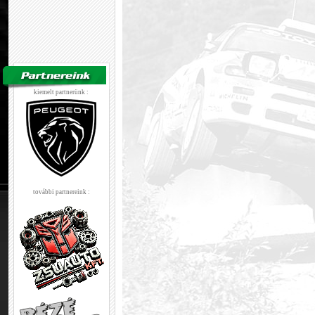
kiemelt partnerünk :
további partnereink :