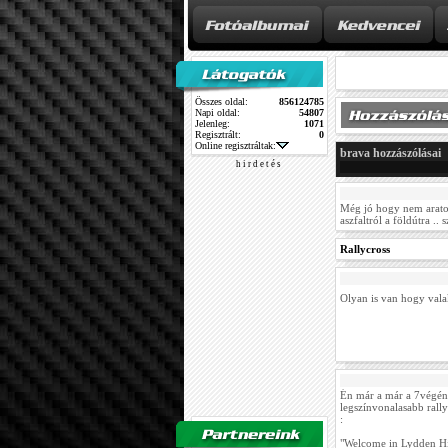
Összes oldal:
856124785
Napi oldal:
54807
Jelenleg:
1071
Regisztrált:
0
Online regisztráltak:
brava hozzászólásai
h i r d e t é s
Még jó hogy nem aratot
aszfaltról a földútra .
Rallycross
Olyan is van hogy vala
Én már a már a 7végén 
legszínvonalasabb rally
:
"Welcome in Lydden Hil