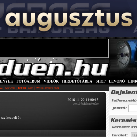
SENYEK
|
FOTÓALBUM
|
VIDEÓK
|
HIRDETŐTÁBLA
|
SHOP
|
LEVONÓ
|
LIN
|
|
|
SZ
wrc.com
fiaERC.com
eWRC-results.com
2016-11-22 14:00:15
utolsó bejelentkezése
 tag kedveli őt