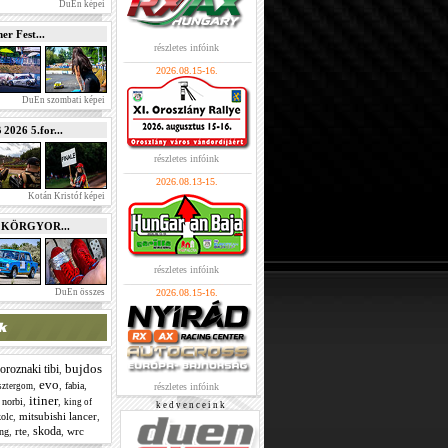
DuEn képei
r Fest...
részletes infóink
2026.08.15-16.
DuEn szombati képei
026 5.for...
részletes infóink
2026.08.13-15.
Kotán Kristóf képei
e KÖRGYOR...
részletes infóink
DuEn összes
2026.08.15-16.
bujdos
oroznaki tibi
,
evo
,
,
,
fabia
sztergom
részletes infóink
itiner
,
,
 norbi
king of
k e d v e n c e i n k
,
mitsubishi lancer
,
olc
skoda
,
rte
,
,
wrc
ing