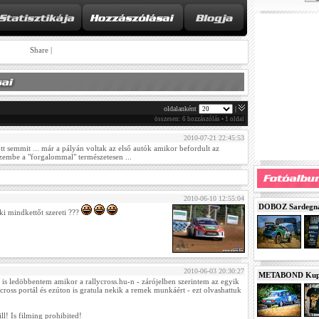
Share
|
oldalanként
|
összesen: 6 hozzászólás • 1 oldal
2010-07-21 22:45:53
t semmit ... már a pályán voltak az első autók amikor befordult az
. szembe a "forgalommal" természetesen ...
2010-06-10 12:55:04
DOBOZ Sardegna 
ki mindkettőt szereti ???
2010-06-03 20:30:27
METABOND Kupa 
is ledöbbentem amikor a rallycross.hu-n - zárójelben szerintem az egyik
cross portál és ezúton is gratula nekik a remek munkáért - ezt olvashattuk
l! Is filming prohibited!