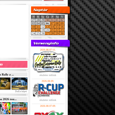
H
K
Sz
Cs
P
Sz
V
27
28
29
30
31
01
02
03
04
05
06
07
08
09
10
11
12
13
14
15
16
17
18
19
20
21
22
23
24
25
26
27
28
29
30
2026.08.07-11.
Rally a ...
részletes infóink
2026.08.09.
DuEn képei
2026 tesz...
részletes infóink
2026.08.07-09.