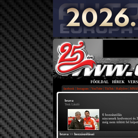
FŐOLDAL
|
HÍREK
|
VER
|
|
|
|
|
facebook
Instagram
YouTube
TikTok
Rallylive
MNA
brava
Tenk László
6 hozzászólás
nincsenek kedvencei és 3
még nem töltött fel képet
brava
>>
hozzászólásai