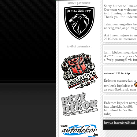
kiemelt partnerünk :
Sorry but we will make 
Our team was welcomed 
told, filming on the tra
Thank you for underst
Tehát nem engedték be 
norvég,svéd,angol vagy 
Azt hiszem sajnos én m
2010-ben az internetes 
további partnereink :
Jah .. közben megnéztem
A s***dínia rally és a 
a 7végi portugál vb-fu
natura2000 térkép
Érdemes csemegézni a té
területek kijelölése is
az osztrákokra pl. nem
Érdemes képeket nézege
http://href.hu/x/cf6k
http://href.hu/x/cf6m
röhej ............
brava hozzászólásai