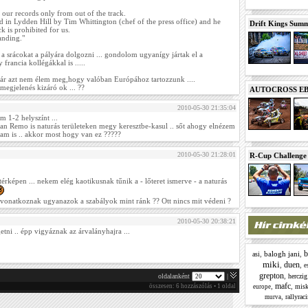
our records only from out of the track.
in Lydden Hill by Tim Whittington (chef of the press office) and he
Drift Kings Summe
ck is prohibited for us.
anding."
a srácokat a pályára dolgozni ... gondolom ugyanígy jártak el a
francia kollégákkal is .....
ár azt nem élem meg,hogy valóban Európához tartozzunk ....
megjelenés kizáró ok ... ??
AUTOCROSS EB 2
2010-05-30 21:35:04
 1-2 helyszínt ...
San Remo is naturás területeken megy keresztbe-kasul .. sőt ahogy elnézem
tam is .. akkor most hogy van ez ?????
2010-05-30 21:28:01
R-Cup Challeng
rképen ... nekem elég kaotikusnak tűnik a - lőteret ismerve - a naturás
 vonatkoznak ugyanazok a szabályok mint ránk ?? Ott nincs mit védeni ?
2010-05-30 20:38:21
tni .. épp vigyáznak az árvalányhajra ...
b
,
balogh jani
,
asi
miki
duen
,
,
e
grepton
,
oldalanként
|
herczig
mafc
,
,
összesen: 6 hozzászólás • 1 oldal
misk
europe
,
rallyrac
murva