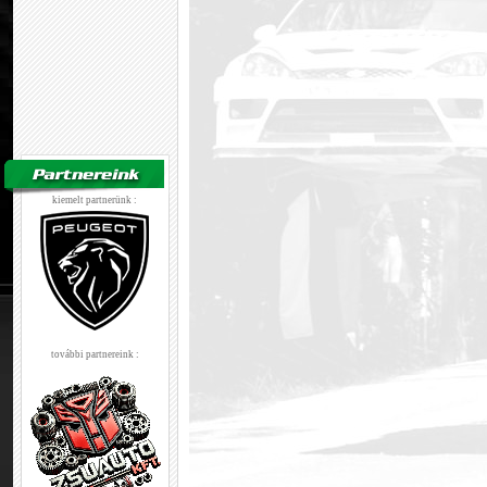
kiemelt partnerünk :
további partnereink :