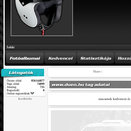
Jakki
Share
|
Összes oldal:
856144877
Napi oldal:
74899
Jelenleg:
735
Regisztrált:
0
Online regisztráltak:
nincsenek kedvencei és
h i r d e t é s