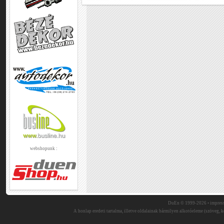
webshopunk :
DuEn © 1999-2026 •
impres
A honlap eredeti tartalma, illetve oldalainak bármilyen alkotóeleme (szöveg, ké