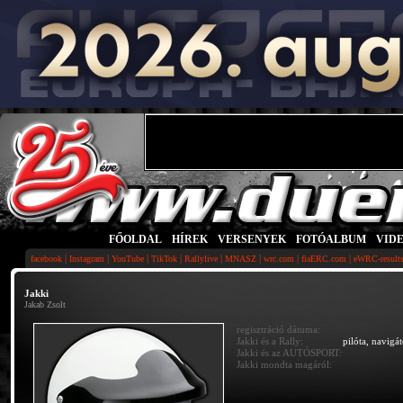
FŐOLDAL
|
HÍREK
|
VERSENYEK
|
FOTÓALBUM
|
VID
|
|
|
|
|
|
|
|
facebook
Instagram
YouTube
TikTok
Rallylive
MNASZ
wrc.com
fiaERC.com
eWRC-result
Jakki
Jakab Zsolt
regisztráció dátuma:
Jakki és a Rally:
pilóta, navigá
Jakki és az AUTÓSPORT:
Jakki mondta magáról: