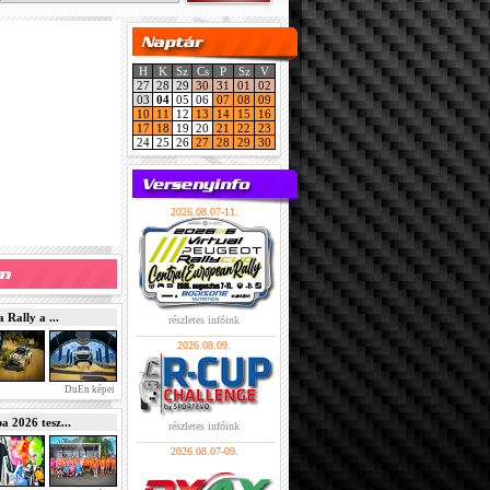
H
K
Sz
Cs
P
Sz
V
27
28
29
30
31
01
02
03
04
05
06
07
08
09
10
11
12
13
14
15
16
17
18
19
20
21
22
23
24
25
26
27
28
29
30
2026.08.07-11.
Rally a ...
részletes infóink
2026.08.09.
DuEn képei
2026 tesz...
részletes infóink
2026.08.07-09.