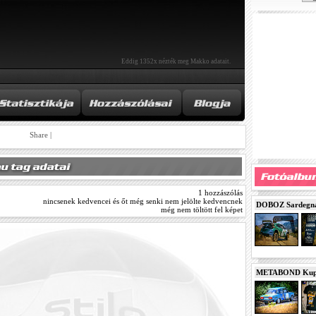
Eddig 1352x nézték meg Makko adatait.
Share
|
1 hozzászólás
nincsenek kedvencei és őt még senki nem jelölte kedvencnek
DOBOZ Sardegna 
még nem töltött fel képet
METABOND Kupa 