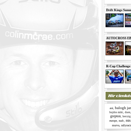
Drift Kings Summe
AUTOCROSS EB 2
R-Cup Challeng
balogh ja
asi
,
,
bujdos miki
duen
grepton
,
herczig
mis
,
,
europe
mafc
,
murva
rallyrac