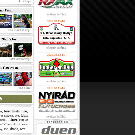
DuEn képei
r Fest...
részletes infóink
2026.08.15-16.
DuEn szombati képei
026 5.for...
részletes infóink
2026.08.13-15.
Kotán Kristóf képei
e KÖRGYOR...
részletes infóink
DuEn összes
2026.08.15-16.
ni
boroznaki tibi
,
,
,
,
,
fabia
,
esztergom
evo
részletes infóink
itiner
,
,
king of
 norbi
k e d v e n c e i n k
kolc
,
,
mitsubishi lancer
wrc
rte
skoda
,
,
,
ing