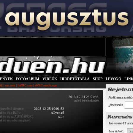
SENYEK
|
FOTÓALBUM
|
VIDEÓK
|
HIRDETŐTÁBLA
|
SHOP
|
LEVONÓ
|
LIN
|
|
|
SZ
wrc.com
fiaERC.com
eWRC-results.com
2013-10-24 23:01:46
utolsó bejelentkezése
gisztráció dátuma:
2005-12-25 10:01:52
kko és a Rally:
rallyongó
kko és az AUTÓSPORT:
rally
kko mondta magáról: