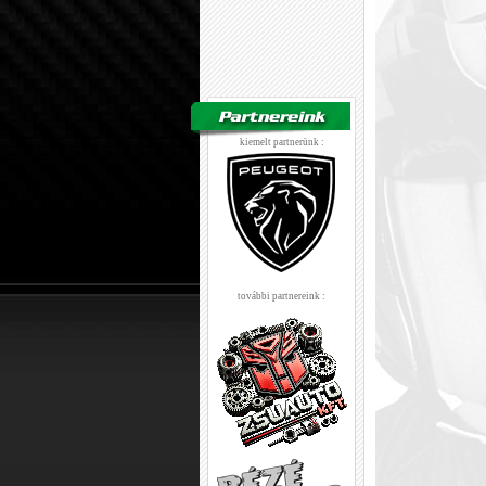
kiemelt partnerünk :
további partnereink :