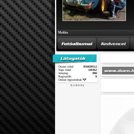
Makko
Összes oldal:
856020512
Napi oldal:
110362
Jelenleg:
900
Regisztrált:
0
Online regisztráltak:
h i r d e t é s