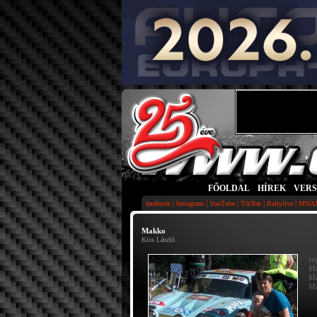
FŐOLDAL
|
HÍREK
|
VER
|
|
|
|
|
facebook
Instagram
YouTube
TikTok
Rallylive
MNA
Makko
Kiss László
re
Ma
Ma
Ma