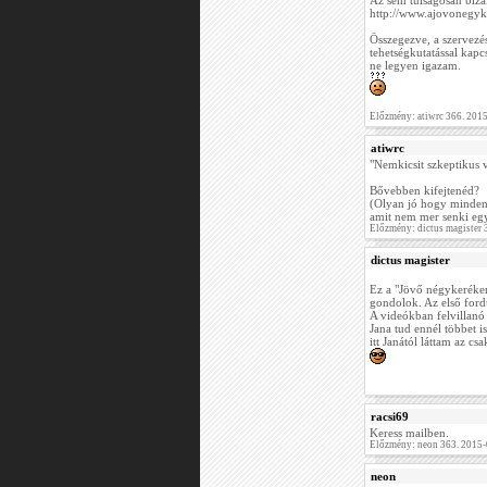
Az sem túlságosan biza
http://www.ajovonegyk
Összegezve, a szervezé
tehetségkutatással kapc
ne legyen igazam.
Előzmény: atiwrc 366. 201
atiwrc
"Nemkicsit szkeptikus 
Bővebben kifejtenéd?
(Olyan jó hogy mindenü
amit nem mer senki egy
Előzmény: dictus magister
dictus magister
Ez a "Jövő négykeréken
gondolok. Az első ford
A videókban felvillanó
Jana tud ennél többet i
itt Janától láttam az c
racsi69
Keress mailben.
Előzmény: neon 363. 2015-
neon