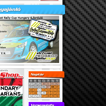
y - Peugeot 208 Rally4
lyzata
y
ition
Y E K
r d e t é s
H
K
Sz
Cs
P
Sz
V
27
28
29
30
31
01
02
03
04
05
06
07
08
09
10
11
12
13
14
15
16
17
18
19
20
21
22
23
24
25
26
27
28
29
30