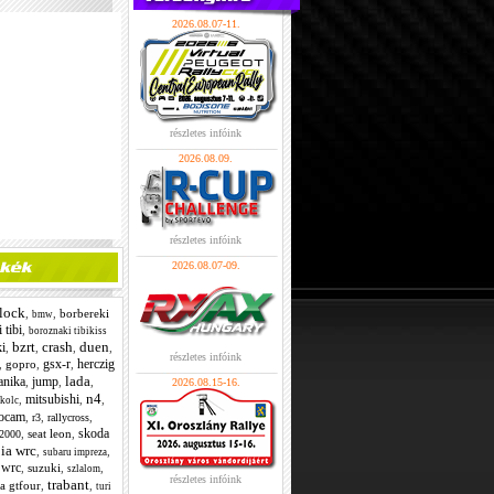
2026.08.07-11.
részletes infóink
2026.08.09.
részletes infóink
2026.08.07-09.
lock
,
,
borbereki
bmw
 tibi
,
boroznaki tibikiss
bzrt
crash
duen
i
,
,
,
,
részletes infóink
gsx-r
herczig
,
gopro
,
,
lada
anika
jump
,
,
,
2026.08.15-16.
n4
mitsubishi
,
,
,
kolc
ocam
,
,
,
r3
rallycross
skoda
,
seat leon
,
2000
ia wrc
,
,
subaru impreza
 wrc
,
suzuki
,
,
szlalom
részletes infóink
trabant
ca gtfour
,
,
turi