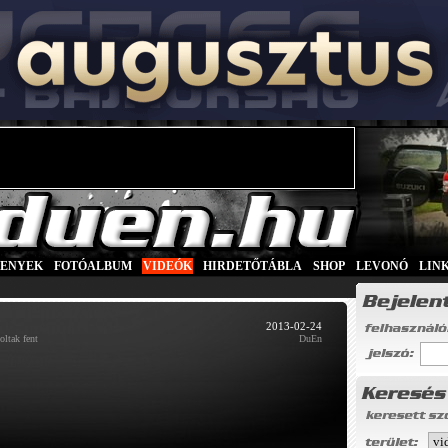
SENYEK
|
FOTÓALBUM
|
VIDEÓK
|
HIRDETŐTÁBLA
|
SHOP
|
LEVONÓ
|
LIN
2013-02-24
ltak fent
DuEn