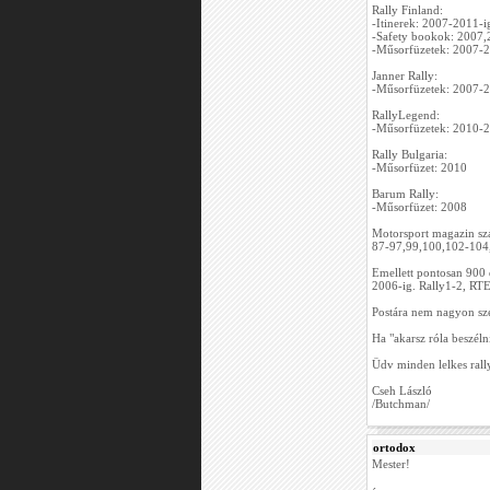
Rally Finland:
-Itinerek: 2007-2011-i
-Safety bookok: 2007
-Műsorfüzetek: 2007-
Janner Rally:
-Műsorfüzetek: 2007-
RallyLegend:
-Műsorfüzetek: 2010-
Rally Bulgaria:
-Műsorfüzet: 2010
Barum Rally:
-Műsorfüzet: 2008
Motorsport magazin sz
87-97,99,100,102-104
Emellett pontosan 900
2006-ig. Rally1-2, RTE
Postára nem nagyon sze
Ha "akarsz róla beszél
Üdv minden lelkes rally
Cseh László
/Butchman/
ortodox
Mester!