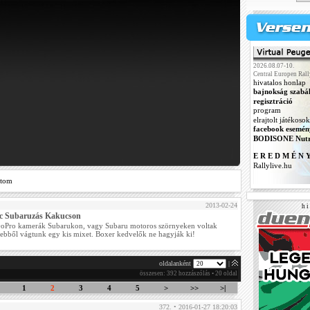
2026.08.07-10.
Central Europen Rall
hivatalos honlap
bajnokság szabá
regisztráció
program
elrajtolt játékosok
facebook esemén
BODISONE Nutr
E R E D M É N 
Rallylive.hu
ztom
2013-02-24
h i 
rc Subaruzás Kakucson
GoPro kamerák Subarukon, vagy Subaru motoros szörnyeken voltak
s ebből vágtunk egy kis mixet. Boxer kedvelők ne hagyják ki!
oldalanként
|
összesen: 392 hozzászólás • 20 oldal
1
2
3
4
5
>
>>
>|
372. • 2016-01-27 18:20:03