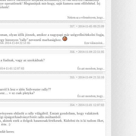
lye operatőrnek! Megtanítjuk mit-hogy, saját kamera nem előfeltétel. Írj
zolunk!
Nekem az a véleményem, hogy...
357. • 2014-11-05 09:25:09
hman, olyan idők jönnek, amikor a nagypapi már szégyellni/titkolni fogja,
egy bizonyos "rally" nevezetű marhasághoz.
 356. 2014-11-04 22:51:05
Erre válaszolok...
356. • 2014-11-04 22:51:05
 a fiadnak, vagy az unokádnak?
2014-11-01 12:07:03
Én azt mondom, hogy...
355. • 2014-11-04 21:55:10
rról h lesz e idén Szilveszter rally??
esz.... v ez csak pletyka?
Én azt mondom, hogy...
354. • 2014-11-01 12:07:03
vényesen eltűnök a rally világából. Emiatt gondoltam, hogy valakinek
gi újságot/kiadványt/fotót rallis múltamból.
n, akinek ezek a dolgok hasznosak/értékesek. Kidobni én is ki tudom őket,
érte. :)
dát keres: