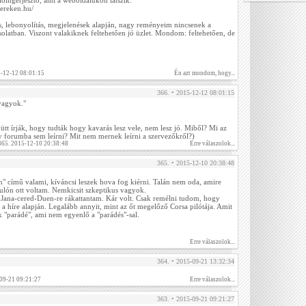
lomgerjesztő, ami a weboldalukon látszik:
ereken.hu/
s, lebonyolítás, megjelenések alapján, nagy reményeim nincsenek a
solatban. Viszont valakiknek feltehetően jó üzlet. Mondom: feltehetően, de
5-12-12 08:01:15
Én azt mondom, hogy...
366. • 2015-12-12 08:01:15
vagyok."
tt írják, hogy tudták hogy kavarás lesz vele, nem lesz jó. Miből? Mi az
 forumba sem leírni? Mit nem mernek leírni a szervezőkről?)
 365. 2015-12-10 20:38:48
Erre válaszolok...
365. • 2015-12-10 20:38:48
" című valami, kíváncsi leszek hova fog kiérni. Talán nem oda, amire
ulón ott voltam. Nemkicsit szkeptikus vagyok.
 Jana-cered-Duen-re rákattantam. Kár volt. Csak remélni tudom, hogy
s a híre alapján. Legalább annyit, mint az őt megelőző Corsa pilótája. Amit
sak "parádé", ami nem egyenlő a "parádés"-sal.
Erre válaszolok...
364. • 2015-09-21 13:32:34
09-21 09:21:27
Erre válaszolok...
363. • 2015-09-21 09:21:27