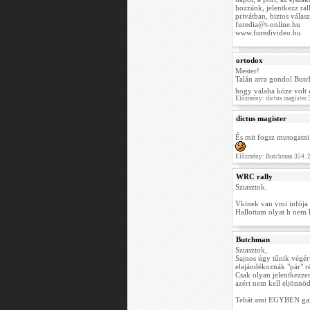
hozzánk, jelentkezz ral
privátban, biztos válas
furedia@t-online.hu
www.furedivideo.hu
ortodox
Mester!
Talán arra gondol Butc
hogy valaha köze volt 
Előzmény: dictus magister
dictus magister
És mit fogsz mutogatni
Előzmény: Butchman 354. 
WRC rally
Sziasztok.
Vkinek van vmi infója a
Hallottam olyat h nem l
Butchman
Sziasztok,
Sajnos úgy tűnik végér
elajándékoznák "pár" ré
Csak olyan jelentkezze
azért nem kell eljönnöd 
Tehát ami EGYBEN gaz