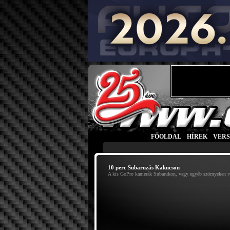
FŐOLDAL
|
HÍREK
|
VER
10 perc Subaruzás Kakucson
A kis GoPro kamerák Subarukon, vagy egyéb szörnyeken vo