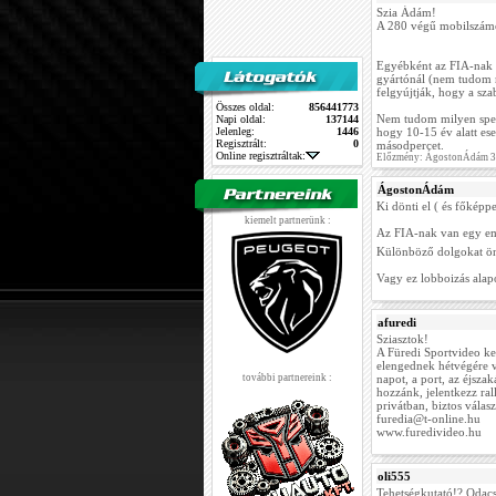
Szia Ádám!
A 280 végű mobilszá
Egyébként az FIA-nak 
gyártónál (nem tudom m
felgyújtják, hogy a sz
Összes oldal:
856441773
Nem tudom milyen speci
Napi oldal:
137144
Jelenleg:
1446
hogy 10-15 év alatt es
Regisztrált:
0
másodpercet.
Online regisztráltak:
Előzmény: ÁgostonÁdám 37
ÁgostonÁdám
Ki dönti el ( és főkép
kiemelt partnerünk :
Az FIA-nak van egy emb
Különböző dolgokat ön
Vagy ez lobboizás alap
afuredi
Sziasztok!
A Füredi Sportvideo ke
elengednek hétvégére va
további partnereink :
napot, a port, az éjsza
hozzánk, jelentkezz ral
privátban, biztos válas
furedia@t-online.hu
www.furedivideo.hu
oli555
Tehetségkutató!? Odacs