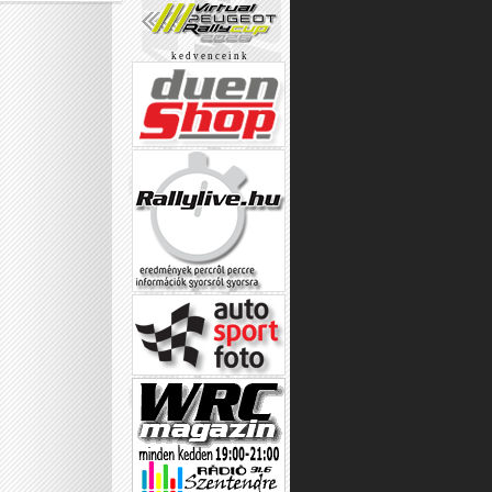
k e d v e n c e i n k