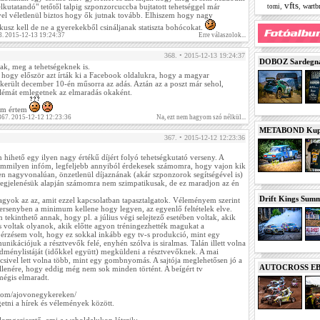
vfts
,
,
wart
elkutatandó" tetőtől talpig szponzorcuccba bujtatott tehetséggel már
tomi
ivel véletlenül biztos hogy ők jutnak tovább. Elhiszem hogy nagy
kusz kell de ne a gyerekekből csináljanak statiszta bohócokat.
8. 2015-12-13 19:24:37
Erre válaszolok...
368. • 2015-12-13 19:24:37
DOBOZ Sardegna 
k, meg a tehetségeknek is.
hogy először azt írták ki a Facebook oldalukra, hogy a magyar
 került december 10-én műsorra az adás. Aztán az a poszt már sehol,
lémát emlegetnek az elmaradás okaként.
m értem
 367. 2015-12-12 12:23:36
Na, ezt nem hagyom szó nélkül...
METABOND Kupa 
367. • 2015-12-12 12:23:36
hihető egy ilyen nagy értékű díjért folyó tehetségkutató verseny. A
semmilyen infóm, legfeljebb annyiból érdekesek számomra, hogy vajon kik
yen nagyvonalúan, önzetlenül díjaznának (akár szponzorok segítségével is)
 megjelenésük alapján számomra nem szimpatikusak, de ez maradjon az én
Drift Kings Summe
agyok az az, amit ezzel kapcsolatban tapasztalgatok. Véleményem szerint
 versenyben a minimum kellene hogy legyen, az egyenlő feltételek elve.
ekinthető annak, hogy pl. a július végi selejtező esetében voltak, akik
s voltak olyanok, akik előtte agyon tréningezhették magukat a
z érzésem volt, hogy ez sokkal inkább egy tv-s produkció, mint egy
nikációjuk a résztvevők felé, enyhén szólva is siralmas. Talán illett volna
redménylistáját (időkkel együtt) megküldeni a résztvevőknek. A mai
icsivel lett volna több, mint egy gombnyomás. A sajtója meglehetősen jó a
AUTOCROSS EB 2
lenére, hogy eddig még nem sok minden történt. A beígért tv
mégis elmaradt.
com/ajovonegykereken/
getni a hírek és vélemények között.