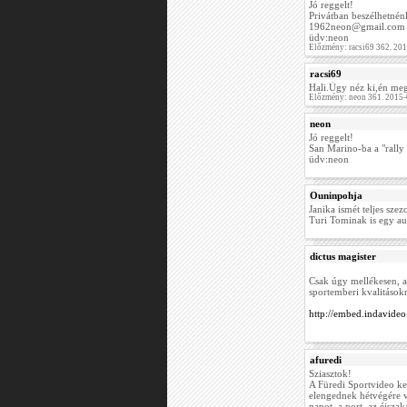
Jó reggelt!
Privátban beszélhetnén
1962neon@gmail.com
üdv:neon
Előzmény: racsi69 362. 20
racsi69
Hali.Úgy néz ki,én me
Előzmény: neon 361. 2015-
neon
Jó reggelt!
San Marino-ba a "rally
üdv:neon
Ouninpohja
Janika ismét teljes sze
Turi Tominak is egy au
dictus magister
Csak úgy mellékesen, a
sportemberi kvalitásokr
http://embed.indavideo
afuredi
Sziasztok!
A Füredi Sportvideo ke
elengednek hétvégére va
napot, a port, az éjsza