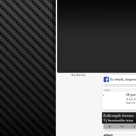
h i r d e t é s
Ez tetszik, megos
videó
10 pe
A kis 
fent é
Rallyongók fóruma
Új hozzászólás írása
|<
<<
<
atiwrc