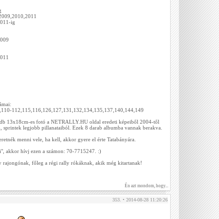
g
,2009,2010,2011
2011-ig
2009
2011
ámai:
,110-112,115,116,126,127,131,132,134,135,137,140,144,149
 db 13x18cm-es fotó a NETRALLY.HU oldal eredeti képeiből 2004-től
, sprintek legjobb pillanataiból. Ezek 8 darab albumba vannak berakva.
retnék menni vele, ha kell, akkor gyere el érte Tatabányára.
ni", akkor hívj ezen a számon: 70-7715247. :)
 rajongónak, főleg a régi rally rókáknak, akik még kitartanak!
Én azt mondom, hogy...
353. • 2014-08-28 11:20:26