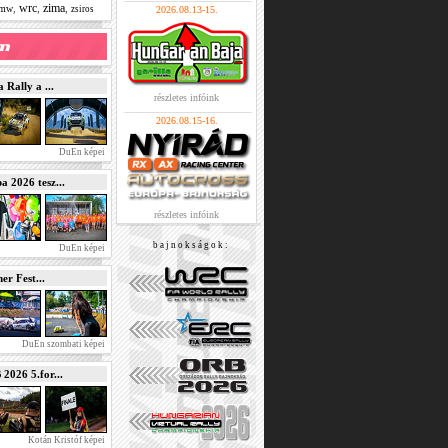
wrc
zima
,
,
,
bmw
zsiros
2026.08.13-15.
Rally a ...
részletes infóink
2026.08.15-16.
DuEn képei
2026 tesz...
részletes infóink
b a j n o k s á g o k :
DuEn képei
r Fest...
DuEn szombati képei
026 5.for...
Kotán Kristóf képei