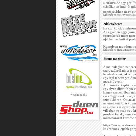
a cirkusz de egy pár "f
csinálják az interjút m
pénzosztáshoz nagy cir
Előzmény: edelenyberes 36
edelenyberes
Én szurkolok a műsorna
Az egyetlen aggályom, 
sportsikerek miatt nem
újabban technikai prob
Komolyan mondom ne
Előzmény: dictus magister
dictus magister
A mai világban nehezen 
szervezőkről nincs is 
lehetnek azok, akik il
egy ifjú tehetséget. A
magánügyem.
Ami miatt szkeptikus v
egy ilyen díjért folyó
Ennek szellemében nem t
webshopunk :
csak "úgy estek oda", é
szimulátoron. Ott az a
tehetségkutató. A kommu
az aktuális selejtező e
világban ez csak egy k
produkciónak, annak el
műsorsorozat kezdése 
https://www.facebook.
Itt érdemes lejjebb gör