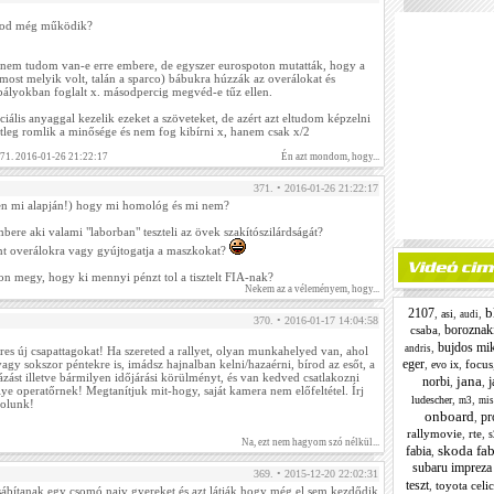
mod még működik?
nem tudom van-e erre embere, de egyszer eurospoton mutatták, hogy a
ost melyik volt, talán a sparco) bábukra húzzák az overálokat és
abályokban foglalt x. másodpercig megvéd-e tűz ellen.
ális anyaggal kezelik ezeket a szöveteket, de azért azt eltudom képzelni
etleg romlik a minősége és nem fog kibírni x, hanem csak x/2
1. 2016-01-26 21:22:17
Én azt mondom, hogy...
371. • 2016-01-26 21:22:17
pen mi alapján!) hogy mi homológ és mi nem?
ere aki valami "laborban" teszteli az övek szakítószilárdságát?
t overálokra vagy gyújtogatja a maszkokat?
on megy, hogy ki mennyi pénzt tol a tisztelt FIA-nak?
Nekem az a véleményem, hogy...
b
2107
,
,
,
asi
audi
370. • 2016-01-17 14:04:58
boroznaki
csaba
,
bujdos mik
,
andris
res új csapattagokat! Ha szereted a rallyet, olyan munkahelyed van, ahol
eger
,
,
focus
gy sokszor péntekre is, imádsz hajnalban kelni/hazaérni, bírod az esőt, a
evo ix
kázást illetve bármilyen időjárási körülményt, és van kedved csatlakozni
jana
norbi
j
,
,
lye operatőrnek! Megtanítjuk mit-hogy, saját kamera nem előfeltétel. Írj
,
,
ludescher
m3
mis
zolunk!
onboard
pr
,
rallymovie
,
rte
,
s
Na, ezt nem hagyom szó nélkül...
skoda fab
fabia
,
subaru impreza
369. • 2015-12-20 22:02:31
teszt
,
toyota celi
ábítanak egy csomó naiv gyereket és azt látják hogy még el sem kezdődik