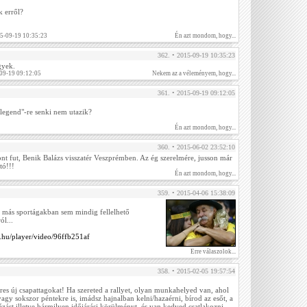
k erről?
15-09-19 10:35:23
Én azt mondom, hogy...
362. • 2015-09-19 10:35:23
gyek.
09-19 09:12:05
Nekem az a véleményem, hogy...
361. • 2015-09-19 09:12:05
 legend"-re senki nem utazik?
Én azt mondom, hogy...
360. • 2015-06-02 23:52:10
zont fut, Benik Balázs visszatér Veszprémben. Az ég szerelmére, jusson már
tó!!!
Én azt mondom, hogy...
359. • 2015-04-06 15:38:09
 más sportágakban sem mindig fellelhető
ól...
.hu/player/video/96ffb251af
Erre válaszolok...
358. • 2015-02-05 19:57:54
res új csapattagokat! Ha szereted a rallyet, olyan munkahelyed van, ahol
gy sokszor péntekre is, imádsz hajnalban kelni/hazaérni, bírod az esőt, a
kázást illetve bármilyen időjárási körülményt, és van kedved csatlakozni