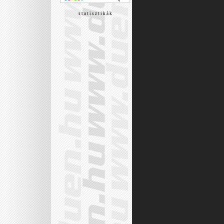
s t a t i s z t i k á k