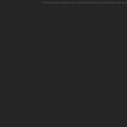
A honlap eredeti tartalma, illetve oldalainak bármilyen alkotóeleme (szöveg, ké