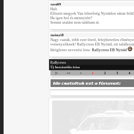
racsi69
Hali.
Először megyek.Van lehetőség Nyirádon sátrat felál
Ha igen hol és mennyiért?
Semmi utalást nem találtam rá.
turista18
Nagy csaták, több ezer lóerő, felejthetetlen élmény
versenyzőknek! Rallycross EB Nyirád, ott találkoz
Ideiglenes nevezési lista:
Rallycross EB Nyirád
Rallycross
Új hozzászólás írása
|<
<<
<
1
2
3
4