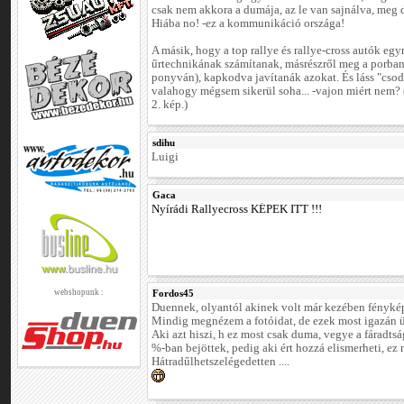
csak nem akkora a dumája, az le van sajnálva, meg 
Hiába no! -ez a kommunikáció országa!
A másik, hogy a top rallye és rallye-cross autók egy
űrtechnikának számítanak, másrészről meg a porban(
ponyván), kapkodva javítanák azokat. És láss "csod
valahogy mégsem sikerül soha... -vajon miért nem? 
2. kép.)
sdihu
Luigi
Gaca
Nyírádi Rallyecross KÉPEK ITT !!!
webshopunk :
Fordos45
Duennek, olyantól akinek volt már kezében fényk
Mindig megnézem a fotóidat, de ezek most igazán 
Aki azt hiszi, h ez most csak duma, vegye a fáradt
%-ban bejöttek, pedig aki ért hozzá elismerheti, ez
Hátradűlhetszelégedetten ....