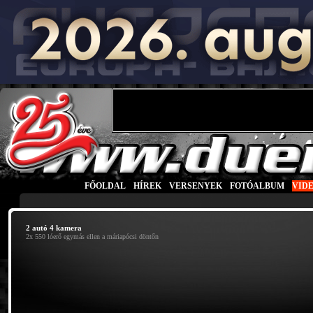
FŐOLDAL
|
HÍREK
|
VERSENYEK
|
FOTÓALBUM
|
VID
2 autó 4 kamera
2x 550 lóerő egymás ellen a máriapócsi döntőn