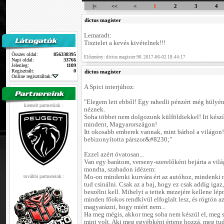
|<
<<
<
1
2
3
4
dictus magister
Lemaradt:
Tisztelet a kevés kivételnek!!!
Összes oldal:
856338395
Előzmény: dictus magister 90. 2017-06-02 18:44:17
Napi oldal:
33766
Jelenleg:
1109
Regisztrált:
0
dictus magister
Online regisztráltak:
A Spici interjúhoz:
"Elegem lett ebből! Egy rahedli pénzért még hülyén
kiemelt partnerünk :
néznek.
Soha többet nem dolgozunk külföldiekkel! Itt kész
mindent, Magyarországon!
Itt okosabb emberek vannak, mint bárhol a világon!
bebizonyította párszor&#8230;"
Ezzel azért óvatosan...
Van egy barátom, verseny-szerelőként bejárta a vilá
mondta, szabadon idézem:
Mo-on mindenki kurvára ért az autóhoz, mindenki
további partnereink :
tud csinálni. Csak az a baj, hogy ez csak addig igaz
beszélni kell. Mihelyt a tettek mezejére kellene lép
minden főokos rendkívül elfoglalt lesz, és rögtön a
magyarázni, hogy miért nem...
Ha meg mégis, akkor meg soha nem készül el, meg 
mint volt. Aki meg egyébként értene hozzá, meg tud