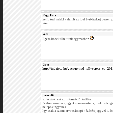
Nagy Pista
hello,tud valaki valamit az idei évről?pl:uj versen
kösz.
vazo
Egész közel ülhettünk egymáshoz
Gaca
http://indafoto.hu/gaca/nyirad_rallyecross_eb_201
turista18
Sziasztok, ezt az információt találtam:
"külön szombati jegyet nem árusítunk, csak hétvégi 
belépés ingyenes"
Így csak a szombat+vasárnapi nézőtéri jeggyel tu