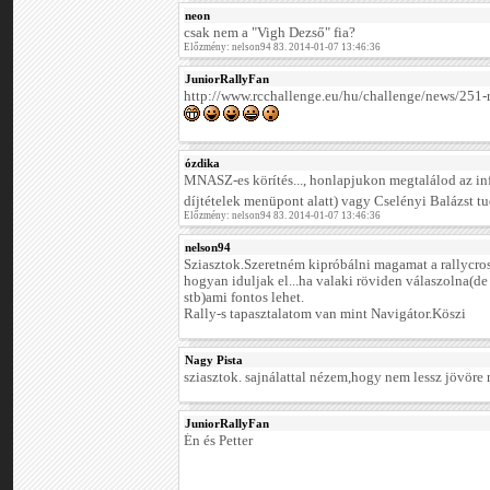
neon
csak nem a "Vigh Dezső" fia?
Előzmény: nelson94 83. 2014-01-07 13:46:36
JuniorRallyFan
http://www.rcchallenge.eu/hu/challenge/news/251-
ózdika
MNASZ-es körítés..., honlapjukon megtalálod az inf
díjtételek menüpont alatt) vagy Cselényi Balázst t
Előzmény: nelson94 83. 2014-01-07 13:46:36
nelson94
Sziasztok.Szeretném kipróbálni magamat a rallycr
hogyan iduljak el...ha valaki röviden válaszolna(de
stb)ami fontos lehet.
Rally-s tapasztalatom van mint Navigátor.Köszi
Nagy Pista
sziasztok. sajnálattal nézem,hogy nem lessz jövöre 
JuniorRallyFan
Én és Petter