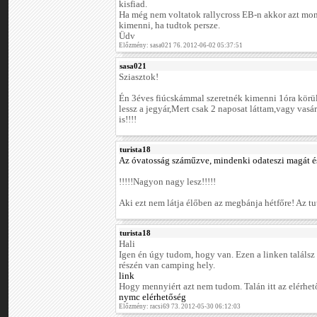
kisfiad.
Ha még nem voltatok rallycross EB-n akkor azt m
kimenni, ha tudtok persze.
Üdv
Előzmény: sasa021 76. 2012-06-02 05:37:51
sasa021
Sziasztok!
Én 3éves fiúcskámmal szeretnék kimenni 1óra körü
lessz a jegyár,Mert csak 2 naposat láttam,vagy vasár
is!!!!
turista18
Az óvatosság száműzve, mindenki odateszi magát és
!!!!!Nagyon nagy lesz!!!!!
Aki ezt nem látja élőben az megbánja hétfőre! Az tut
turista18
Hali
Igen én úgy tudom, hogy van. Ezen a linken találsz e
részén van camping hely.
link
Hogy mennyiért azt nem tudom. Talán itt az elérhe
nymc elérhetőség
Előzmény: racsi69 73. 2012-05-30 06:12:03