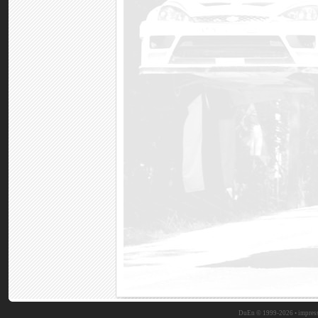
DuEn © 1999-2026 •
impres