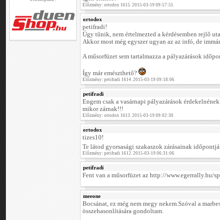
Előzmény: ortodox 1615. 2015-03-19 09:57:55
ortodox
petifradi!
Úgy tűnik, nem értelmezted a kérdésemben rejlő uta
Akkor most még egyszer ugyan az az infó, de immár
A műsorfüzet sem tartalmazza a pályazárások időpon
Így már emészthető?
Előzmény: petifradi 1614. 2015-03-19 09:18:06
petifradi
Engem csak a vasárnapi pályazárások érdekelnének
mikor zárnak!!!
Előzmény: ortodox 1613. 2015-03-19 09:02:30
ortodox
tizes10!
Te látod gyorsasági szakaszok zárásainak időpontj
Előzmény: petifradi 1612. 2015-03-19 06:31:06
petifradi
Fent van a műsorfüzet az http://www.egerrally.hu/sp
meeone
Bocsánat, ez még nem megy nekem.Szóval a marbesz
összehasonlítására gondoltam.