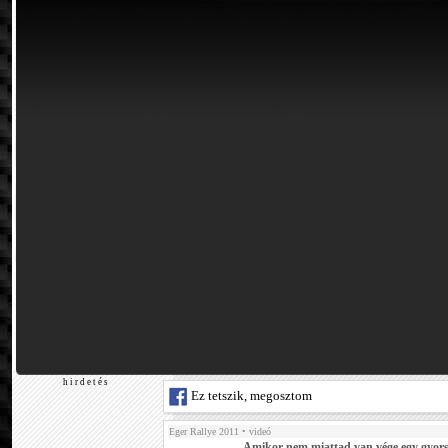
h i r d e t é s
Ez tetszik, megosztom
Eger Rallye 2011
• videó
Amikor nem miattad van vége egy gyor