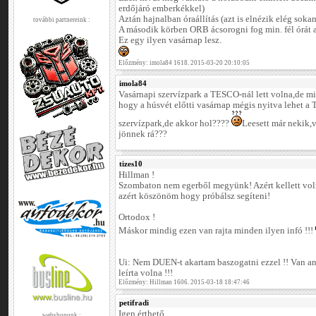
erdőjáró emberkékkel)
Aztán hajnalban óraállítás (azt is elnézik elég sokan
további partnereink :
A második körben ORB ácsorogni fog min. fél órát am
Ez egy ilyen vasárnap lesz.
Előzmény: imola84 1618. 2015-03-20 20:10:05
imola84
Vasárnapi szervízpark a TESCO-nál lett volna,de mi
hogy a húsvét előtti vasárnap mégis nyitva lehet a Te
szervízpark,de akkor hol????
Leesett már nekik,
jönnek rá???
tizes10
Hillman !
Szombaton nem egerből megyünk! Azért kellett voln
azért köszönöm hogy próbálsz segíteni!
Ortodox !
Máskor mindig ezen van rajta minden ilyen infó !!!
Ui: Nem DUEN-t akartam baszogatni ezzel !! Van a
leírta volna !!!
Előzmény: Hillman 1606. 2015-03-18 18:47:46
petifradi
Igen érthető.
webshopunk :