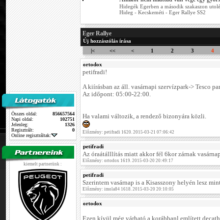
Hidegék Egerben a második szakaszon utolért
Hideg - Kecskeméti - Eger Rallye SS2
Eger Rallye
Új hozzászólás írása
|<
<<
<
1
2
3
4
ortodox
petifradi!
A kiírásban az áll. vasárnapi szervízpark-> Tesco pa
Az időpont: 05:00-22:00.
Összes oldal:
856657564
Ha valami változik, a rendező bizonyára közli.
Napi oldal:
102751
Jelenleg:
1326
Regisztrált:
0
Előzmény: petifradi 1620. 2015-03-21 07:06:42
Online regisztráltak:
petifradi
Az óraátálllítás miatt akkor fél 6kor zárnak vasárnap
Előzmény: ortodox 1619. 2015-03-20 20:49:17
kiemelt partnerünk :
petifradi
Szerintem vasárnap is a Kisasszony helyén lesz min
Előzmény: imola84 1618. 2015-03-20 20:10:05
ortodox
Ezen kívül még várható a korábbanl említett decath