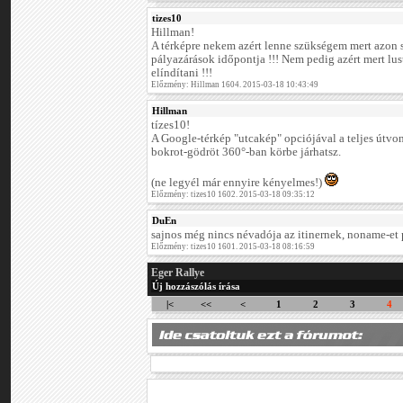
tizes10
Hillman!
A térképre nekem azért lenne szükségem mert azon s
pályazárások időpontja !!! Nem pedig azért mert lu
elíndítani !!!
Előzmény: Hillman 1604. 2015-03-18 10:43:49
Hillman
tízes10!
A Google-térkép "utcakép" opciójával a teljes útv
bokrot-gödröt 360°-ban körbe járhatsz.
(ne legyél már ennyire kényelmes!)
Előzmény: tizes10 1602. 2015-03-18 09:35:12
DuEn
sajnos még nincs névadója az itinernek, noname-et 
Előzmény: tizes10 1601. 2015-03-18 08:16:59
Eger Rallye
Új hozzászólás írása
|<
<<
<
1
2
3
4