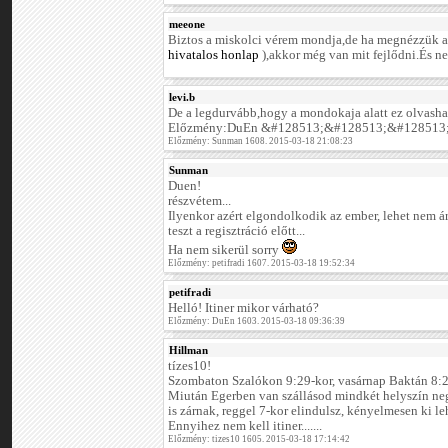
meeone
Biztos a miskolci vérem mondja,de ha megnézzük a 
hivatalos honlap
),akkor még van mit fejlődni.És 
levi.b
De a legdurvább,hogy a mondokaja alatt ez olvasha
Előzmény:DuEn &#128513;&#128513;&#128513
Előzmény: Sunman 1608. 2015-03-18 21:08:23
Sunman
Duen!
részvétem...
Ilyenkor azért elgondolkodik az ember, lehet nem ár
teszt a regisztráció előtt...
Ha nem sikerül sorry
Előzmény: petifradi 1607. 2015-03-18 19:52:34
petifradi
Helló! Itiner mikor várható?
Előzmény: DuEn 1603. 2015-03-18 09:36:39
Hillman
tízes10!
Szombaton Szalókon 9:29-kor, vasárnap Baktán 8:23-
Miután Egerben van szállásod mindkét helyszín neg
is zárnak, reggel 7-kor elindulsz, kényelmesen ki leh
Ennyihez nem kell itiner.......
Előzmény: tizes10 1605. 2015-03-18 17:14:42