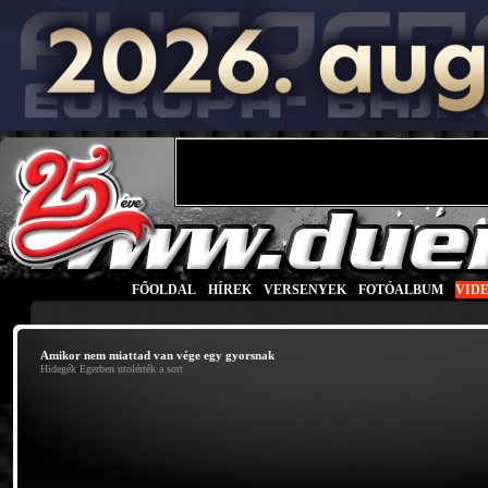
FŐOLDAL
|
HÍREK
|
VERSENYEK
|
FOTÓALBUM
|
VID
Amikor nem miattad van vége egy gyorsnak
Hidegék Egerben utolérték a sort