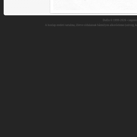
DuEn © 1999-2026 •
impres
A honlap eredeti tartalma, illetve oldalainak bármilyen alkotóeleme (szöveg, ké