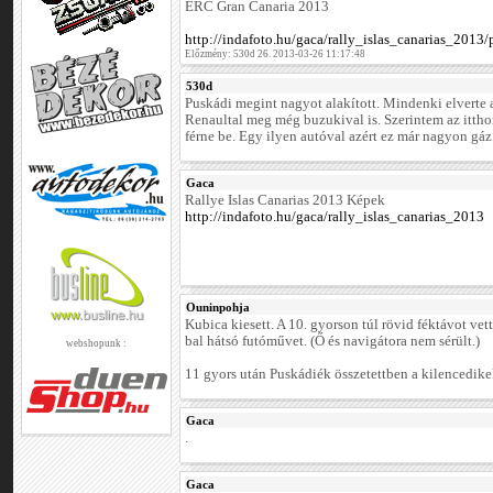
ERC Gran Canaria 2013
http://indafoto.hu/gaca/rally_islas_canarias_2013/
Előzmény: 530d 26. 2013-03-26 11:17:48
530d
Puskádi megint nagyot alakított. Mindenki elverte a
Renaultal meg még buzukival is. Szerintem az itth
férne be. Egy ilyen autóval azért ez már nagyon gáz
Gaca
Rallye Islas Canarias 2013 Képek
http://indafoto.hu/gaca/rally_islas_canarias_2013
Ouninpohja
Kubica kiesett. A 10. gyorson túl rövid féktávot vet
bal hátsó futóművet. (Ő és navigátora nem sérült.)
webshopunk :
11 gyors után Puskádiék összetettben a kilencedike
Gaca
.
Gaca