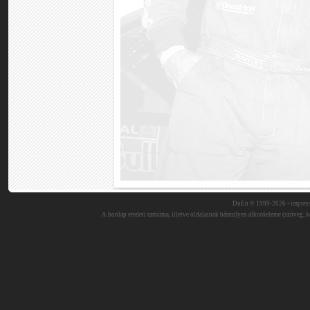
DuEn © 1999-2026 •
impres
A honlap eredeti tartalma, illetve oldalainak bármilyen alkotóeleme (szöveg, ké