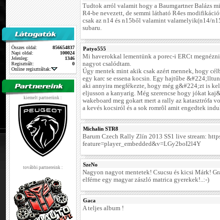
Tudtok arról valamit hogy a Baumgartner Balázs m
R4-be nevezett, de semmi látható R4es modifikációt
csak az n14 és n15ből valamint valamelyik(n14/n15)
subaru.
Összes oldal:
856654837
Patyo555
Napi oldal:
100024
Mi haverokkal lementünk a porec-i ERCt megnézn
Jelenleg:
1346
nagyot csalódtam.
Regisztrált:
0
Online regisztráltak:
Úgy mentek mint akik csak azért mennek, hogy cél
egy karc se essena kocsin. Egy hajtűbe &#224;lltun
aki annyira megfékezte, hogy még g&#224;zt is kel
eljusson a kanyarig. Még szerencse hogy jókat ka
kiemelt partnerünk :
wakeboard meg gokart mert a rally az katasztrófa v
a kevés kocsiról és a sok romrôl amit engedtek induln
Michalin STR8
Barum Czech Rally Zlín 2013 SS1 live stream: htt
feature=player_embedded&v=LGy2boI2l4Y
SzeNo
további partnereink :
Nagyon nagyot mentetek! Csucsu és kicsi Márk! Grat
elférne egy magyar zászló matrica gyerekek!..:-)
Gaca
A teljes album !