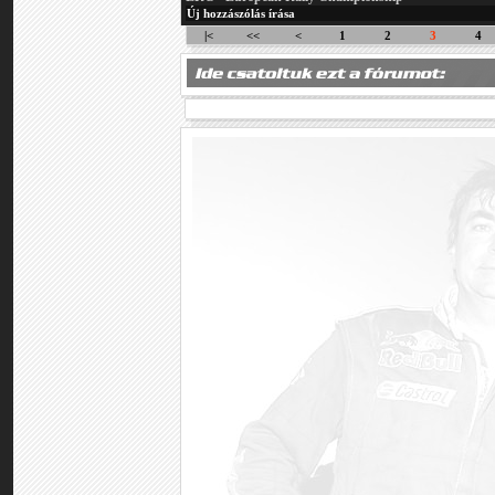
Új hozzászólás írása
|<
<<
<
1
2
3
4