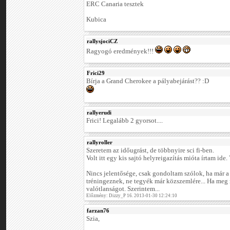
ERC Canaria tesztek
Kubica
rallysjociCZ
Ragyogó eredmények!!!
Frici29
Bírja a Grand Cherokee a pályabejárást?? :D
rallyerudi
Frici! Legalább 2 gyorsot....
rallyroller
Szeretem az időugrást, de többnyire sci fi-ben.
Volt itt egy kis sajtó helyreigazítás mióta írtam ide.
Nincs jelentősége, csak gondoltam szólok, ha már a
tréningeznek, ne tegyék már közszemlére... Ha meg 
valótlanságot. Szerintem...
Előzmény: Dizzy_P 16. 2013-01-30 12:24:10
farzan76
Szia,