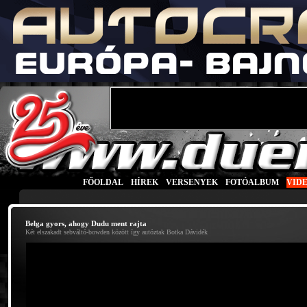
FŐOLDAL
|
HÍREK
|
VERSENYEK
|
FOTÓALBUM
|
VID
Belga gyors, ahogy Dudu ment rajta
Két elszakadt sebváltó-bowden között így autóztak Botka Dávidék