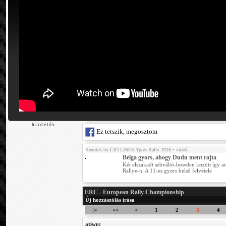
h i r d e t é s
Ez tetszik, megosztom
Kenotek by CID LINES Ypres Rally 2016
• videó
Belga gyors, ahogy Dudu ment rajta
Két elszakadt sebváltó-bowden között így a
Rallye-n. A 11-es gyors belső felvétele
ERC - European Rally Championship
Új hozzászólás írása
|<
<<
<
1
2
3
4
atiwrc