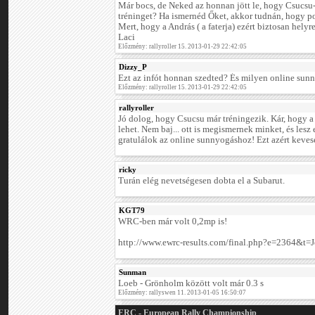
Már bocs, de Neked az honnan jött le, hogy Csucsu
tréninget? Ha ismernéd Őket, akkor tudnán, hogy p
Mert, hogy a András ( a faterja) ezért biztosan helyr
Laci
Előzmény: rallyroller 15. 2013-01-29 22:42:05
Dizzy_P
Ezt az infót honnan szedted? És milyen online sun
Előzmény: rallyroller 15. 2013-01-29 22:42:05
rallyroller
Jó dolog, hogy Csucsu már tréningezik. Kár, hogy a 
lehet. Nem baj... ott is megismernek minket, és lesz
gratulálok az online sunnyogáshoz! Ezt azért kevese
ricky
Turán elég nevetségesen dobta el a Subarut.
KGT79
WRC-ben már volt 0,2mp is!
http://www.ewrc-results.com/final.php?e=2364&t=
Sunman
Loeb - Grönholm között volt már 0.3 s
Előzmény: rallyswen 11. 2013-01-05 16:50:07
ERC - European Rally Championship