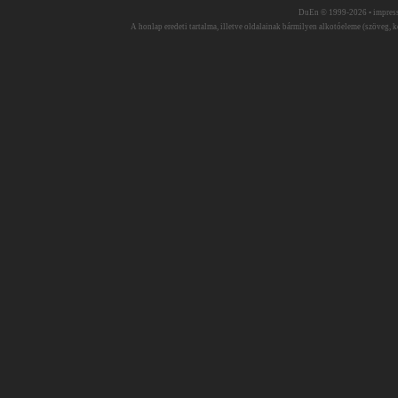
DuEn © 1999-2026 •
impres
A honlap eredeti tartalma, illetve oldalainak bármilyen alkotóeleme (szöveg, ké