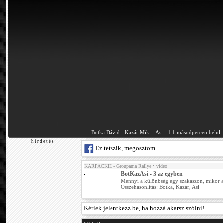
Botka Dávid - Kazár Miki - Asi - 1.1 másodpercen belül..
h i r d e t é s
Ez tetszik, megosztom
KARPACKIE - Groupama Rallye
• videó
BotKazAsi - 3 az egyben
Mennyi a különbség egy szakaszon, mikor az
Összehasonlítás: Botka, Kazár, Asi
Kérlek jelentkezz be, ha hozzá akarsz szólni!