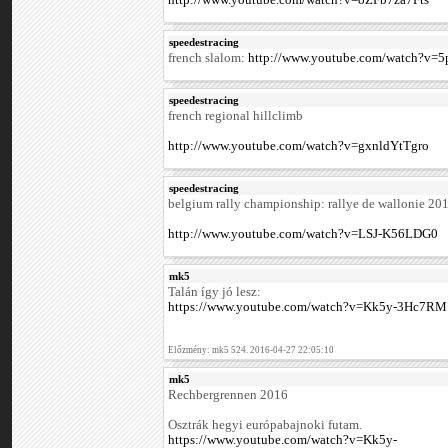
http://www.youtube.com/watch?v=oZFb7za7Fts
speedestracing
french slalom:
http://www.youtube.com/watch?v
speedestracing
french regional hillclimb
http://www.youtube.com/watch?v=gxnldYtTgro
speedestracing
belgium rally championship: rallye de wallonie 20
http://www.youtube.com/watch?v=LSJ-K56LDG0
mk5
Talán így jó lesz:
https://www.youtube.com/watch?v=Kk5y-3Hc7RM
Előzmény: mk5 524. 2016-04-27 22:05:10
mk5
Rechbergrennen 2016
Osztrák hegyi európabajnoki futam.
https://www.youtube.com/watch?v=Kk5y-