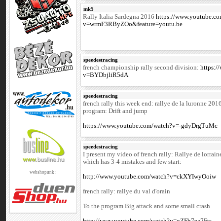
mk5
Rally Italia Sardegna 2016
https://www.youtube.c
v=wrmF3RByZOo&feature=youtu.be
speedestracing
french championship rally second division:
https:
v=BYDbjliR5dA
speedestracing
french rally this week end: rallye de la luronne 201
program: Drift and jump
https://www.youtube.com/watch?v=-gdyDrgTuMc
speedestracing
I present my video of french rally: Rallye de lorrai
which has 3-4 mistakes and few start:
webshopunk :
http://www.youtube.com/watch?v=ckXYIwyOoiw
french rally: rallye du val d'orain
To the program Big attack and some small crash