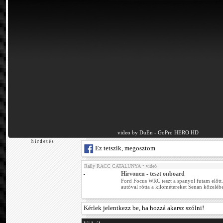
video by DuEn - GoPro HERO HD
h i r d e t é s
Ez tetszik, megosztom
Rally RACC CATALUNYA
• videó
Hirvonen - teszt onboard
Ford Focus WRC teszt a spanyol futam előt
autóval rótta a kilométereket Senan közeléb
Kérlek jelentkezz be, ha hozzá akarsz szólni!