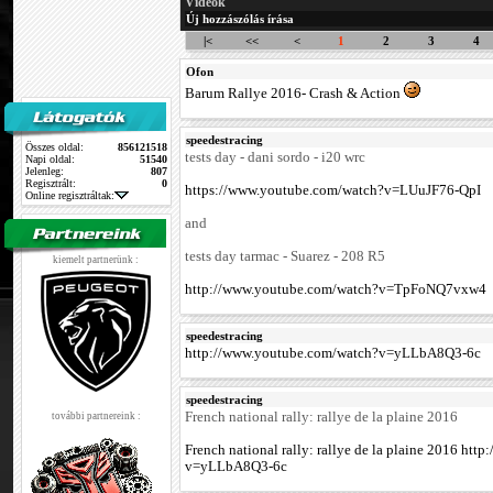
Videók
Új hozzászólás írása
|<
<<
<
1
2
3
4
Ofon
Barum Rallye 2016- Crash & Action
speedestracing
Összes oldal:
856121518
tests day - dani sordo - i20 wrc
Napi oldal:
51540
Jelenleg:
807
Regisztrált:
0
https://www.youtube.com/watch?v=LUuJF76-QpI
Online regisztráltak:
and
tests day tarmac - Suarez - 208 R5
kiemelt partnerünk :
http://www.youtube.com/watch?v=TpFoNQ7vxw4
speedestracing
http://www.youtube.com/watch?v=yLLbA8Q3-6c
speedestracing
French national rally: rallye de la plaine 2016
további partnereink :
French national rally: rallye de la plaine 2016 ht
v=yLLbA8Q3-6c