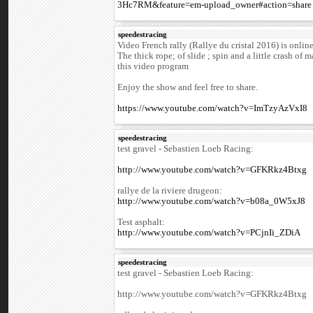
3Hc7RM&feature=em-upload_owner#action=share
speedestracing
Video French rally (Rallye du cristal 2016) is online
The thick rope; of slide ; spin and a little crash of 
this video program
Enjoy the show and feel free to share.
https://www.youtube.com/watch?v=ImTzyAzVxI8
speedestracing
test gravel - Sebastien Loeb Racing:
http://www.youtube.com/watch?v=GFKRkz4Btxg
rallye de la riviere drugeon:
http://www.youtube.com/watch?v=b08a_0W5xJ8
Test asphalt:
http://www.youtube.com/watch?v=PCjnIi_ZDiA
speedestracing
test gravel - Sebastien Loeb Racing:
http://www.youtube.com/watch?v=GFKRkz4Btxg