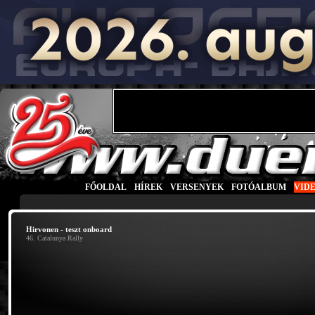
FŐOLDAL
|
HÍREK
|
VERSENYEK
|
FOTÓALBUM
|
VID
Hirvonen - teszt onboard
46. Catalunya Rally