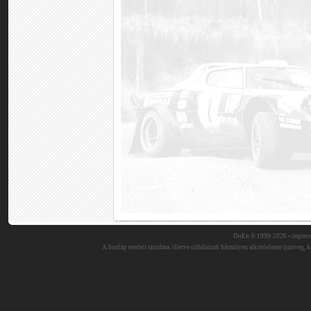
DuEn © 1999-2026 •
impres
A honlap eredeti tartalma, illetve oldalainak bármilyen alkotóeleme (szöveg, ké