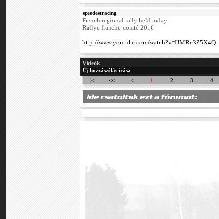
speedestracing
French regional rally held today:
Rallye franche-comté 2016
http://www.youtube.com/watch?v=IJMRc3Z5X4Q
Videók
Új hozzászólás írása
|<
<<
<
1
2
3
4