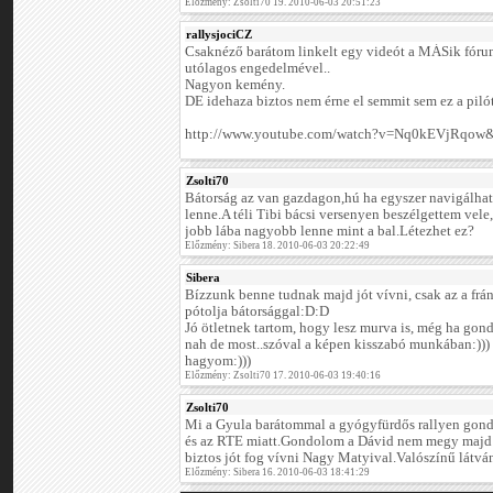
Előzmény: Zsolti70 19. 2010-06-03 20:51:23
rallysjociCZ
Csaknéző barátom linkelt egy videót a MÁSik fóru
utólagos engedelmével..
Nagyon kemény.
DE idehaza biztos nem érne el semmit sem ez a pilót
http://www.youtube.com/watch?v=Nq0kEVjRqow&
Zsolti70
Bátorság az van gazdagon,hú ha egyszer navigálha
lenne.A téli Tibi bácsi versenyen beszélgettem vel
jobb lába nagyobb lenne mint a bal.Létezhet ez?
Előzmény: Sibera 18. 2010-06-03 20:22:49
Sibera
Bízzunk benne tudnak majd jót vívni, csak az a frá
pótolja bátorsággal:D:D
Jó ötletnek tartom, hogy lesz murva is, még ha gon
nah de most..szóval a képen kisszabó munkában:))) h
hagyom:)))
Előzmény: Zsolti70 17. 2010-06-03 19:40:16
Zsolti70
Mi a Gyula barátommal a gyógyfürdős rallyen gon
és az RTE miatt.Gondolom a Dávid nem megy majd
biztos jót fog vívni Nagy Matyival.Valószínű látvá
Előzmény: Sibera 16. 2010-06-03 18:41:29