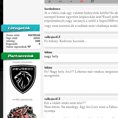
|<
<<
<
26
27
bardosbence
Jó a videó,csak egy valamit hiányolok belőle!Az a
szerepel benne egyetlen képkockán sem?Ezzel prób
teljesítményét,vagy savanyú a szőlő a Super2000-es
vagy nem szeretni,de a tudását nem vitathatja senki
Összes oldal:
856783350
rallysjociCZ
Napi oldal:
22555
Fo kikiny. Kedvenc kocsink....
Jelenleg:
1160
Regisztrált:
0
Online regisztráltak:
kikiny
nagy hely
kiemelt partnerünk :
kikiny
Fo! Nagy hely Joci!!! Lehetne már vmikor, megnézn
recegtetést
rallysjociCZ
további partnereink :
Ezt a oldalt senki nem nézi??
Nem értem. Na mindegy. Egy kis Loix teszt a Fábi
nyomja.