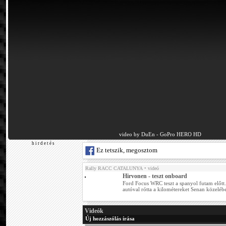
video by DuEn - GoPro HERO HD
h i r d e t é s
Ez tetszik, megosztom
Rally RACC CATALUNYA
• videó
Hirvonen - teszt onboard
Ford Focus WRC teszt a spanyol futam előt
autóval rótta a kilométereket Senan közeléb
Videók
Új hozzászólás írása