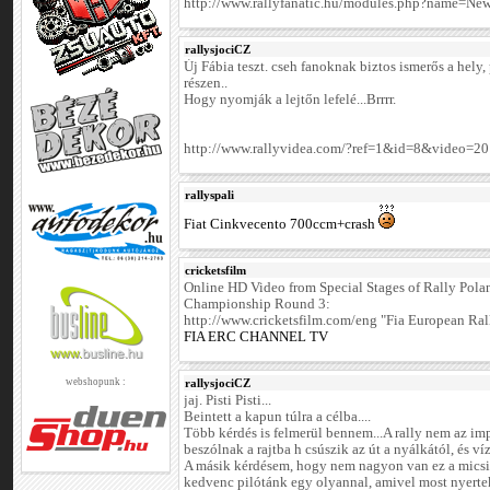
http://www.rallyfanatic.hu/modules.php?name=New
rallysjociCZ
Új Fábia teszt. cseh fanoknak biztos ismerős a hely,
részen..
Hogy nyomják a lejtőn lefelé...Brrrr.
http://www.rallyvidea.com/?ref=1&id=8&video=20
rallyspali
Fiat Cinkvecento 700ccm+crash
cricketsfilm
Online HD Video from Special Stages of Rally Pola
Championship Round 3:
http://www.cricketsfilm.com/eng "Fia European R
FIA ERC CHANNEL TV
webshopunk :
rallysjociCZ
jaj. Pisti Pisti...
Beintett a kapun túlra a célba....
Több kérdés is felmerül bennem...A rally nem az im
beszólnak a rajtba h csúszik az út a nyálkától, és ví
A másik kérdésem, hogy nem nagyon van ez a micsi f
kedvenc pilótánk egy olyannal, amivel most nyerte