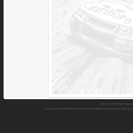
DuEn © 1999-2026 •
impres
A honlap eredeti tartalma, illetve oldalainak bármilyen alkotóeleme (szöveg, ké