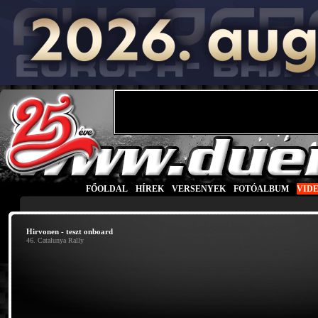
FŐOLDAL
|
HÍREK
|
VERSENYEK
|
FOTÓALBUM
|
VID
Hirvonen - teszt onboard
46. Catalunya Rally