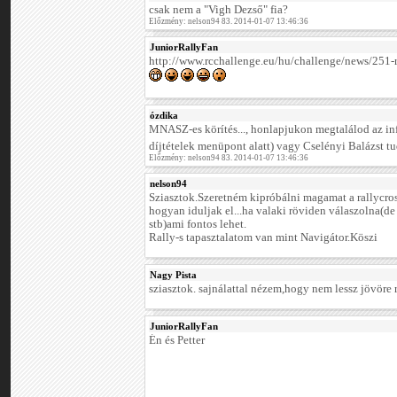
csak nem a "Vigh Dezső" fia?
Előzmény: nelson94 83. 2014-01-07 13:46:36
JuniorRallyFan
http://www.rcchallenge.eu/hu/challenge/news/251-
ózdika
MNASZ-es körítés..., honlapjukon megtalálod az inf
díjtételek menüpont alatt) vagy Cselényi Balázst t
Előzmény: nelson94 83. 2014-01-07 13:46:36
nelson94
Sziasztok.Szeretném kipróbálni magamat a rallycr
hogyan iduljak el...ha valaki röviden válaszolna(de
stb)ami fontos lehet.
Rally-s tapasztalatom van mint Navigátor.Köszi
Nagy Pista
sziasztok. sajnálattal nézem,hogy nem lessz jövöre 
JuniorRallyFan
Én és Petter