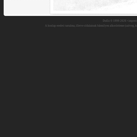
DuEn © 1999-2026 •
impres
A honlap eredeti tartalma, illetve oldalainak bármilyen alkotóeleme (szöveg, ké