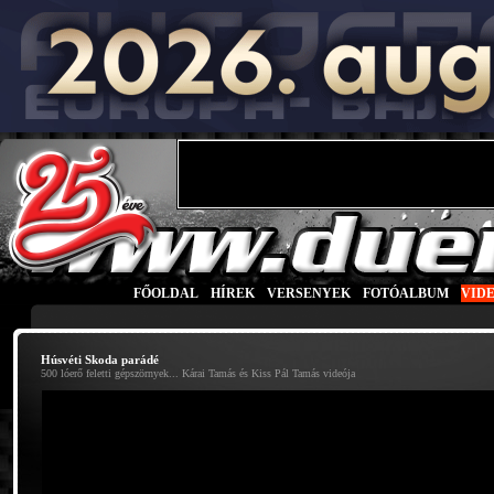
FŐOLDAL
|
HÍREK
|
VERSENYEK
|
FOTÓALBUM
|
VID
Húsvéti Skoda parádé
500 lóerő feletti gépszörnyek... Kárai Tamás és Kiss Pál Tamás videója