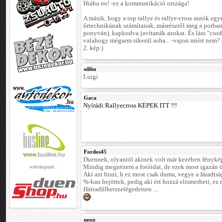
Hiába no! -ez a kommunikáció országa!
A másik, hogy a top rallye és rallye-cross autók egy
űrtechnikának számítanak, másrészről meg a porban(
ponyván), kapkodva javítanák azokat. És láss "csod
valahogy mégsem sikerül soha... -vajon miért nem? 
2. kép.)
sdihu
Luigi
Gaca
Nyírádi Rallyecross KÉPEK ITT !!!
Fordos45
Duennek, olyantól akinek volt már kezében fényk
Mindig megnézem a fotóidat, de ezek most igazán 
webshopunk :
Aki azt hiszi, h ez most csak duma, vegye a fáradt
%-ban bejöttek, pedig aki ért hozzá elismerheti, ez
Hátradűlhetszelégedetten ....
neon