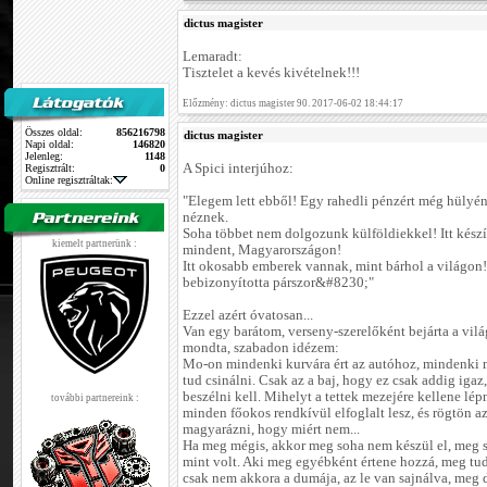
dictus magister
Lemaradt:
Tisztelet a kevés kivételnek!!!
Előzmény: dictus magister 90. 2017-06-02 18:44:17
Összes oldal:
856216798
dictus magister
Napi oldal:
146820
Jelenleg:
1148
A Spici interjúhoz:
Regisztrált:
0
Online regisztráltak:
"Elegem lett ebből! Egy rahedli pénzért még hülyén
néznek.
Soha többet nem dolgozunk külföldiekkel! Itt kész
kiemelt partnerünk :
mindent, Magyarországon!
Itt okosabb emberek vannak, mint bárhol a világon!
bebizonyította párszor&#8230;"
Ezzel azért óvatosan...
Van egy barátom, verseny-szerelőként bejárta a vilá
mondta, szabadon idézem:
Mo-on mindenki kurvára ért az autóhoz, mindenki
tud csinálni. Csak az a baj, hogy ez csak addig igaz
beszélni kell. Mihelyt a tettek mezejére kellene lép
további partnereink :
minden főokos rendkívül elfoglalt lesz, és rögtön a
magyarázni, hogy miért nem...
Ha meg mégis, akkor meg soha nem készül el, meg 
mint volt. Aki meg egyébként értene hozzá, meg tud
csak nem akkora a dumája, az le van sajnálva, meg 