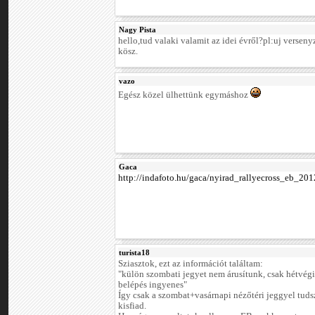
Nagy Pista
hello,tud valaki valamit az idei évről?pl:uj versen
kösz.
vazo
Egész közel ülhettünk egymáshoz
Gaca
http://indafoto.hu/gaca/nyirad_rallyecross_eb_201
turista18
Sziasztok, ezt az információt találtam:
"külön szombati jegyet nem árusítunk, csak hétvégi 
belépés ingyenes"
Így csak a szombat+vasárnapi nézőtéri jeggyel tu
kisfiad.