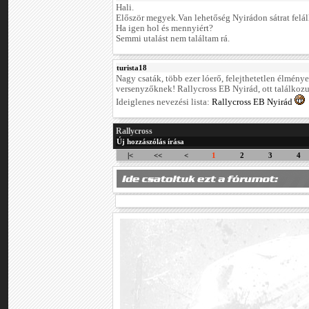
Hali.
Először megyek.Van lehetőség Nyirádon sátrat felál
Ha igen hol és mennyiért?
Semmi utalást nem találtam rá.
turista18
Nagy csaták, több ezer lóerő, felejthetetlen élmény
versenyzőknek! Rallycross EB Nyirád, ott találkoz
Ideiglenes nevezési lista:
Rallycross EB Nyirád
Rallycross
Új hozzászólás írása
|<
<<
<
1
2
3
4