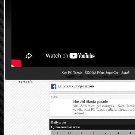
Kiss Pál Tamás - ŠKODA Fabia SuperCar - döntő
>> FullHD videó! Nézd meg teljes képernyőn! <<
h i r d e t é s
Ez tetszik, megosztom
videó
Húsvéti Skoda parádé
500 lóerő feletti gépszörnyek... Kárai Tamá
váltója, Kiss Pál Tamás pedig brillírozott 
videón!
Rallycross
Új hozzászólás írása
|<
<<
<
1
2
3
4