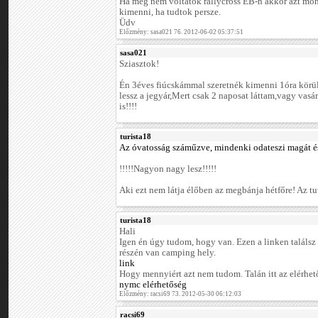
Ha még nem voltatok rallycross EB-n akkor azt m
kimenni, ha tudtok persze.
Üdv
Előzmény: sasa021 76. 2012-06-02 05:37:51
sasa021
Sziasztok!
Én 3éves fiúcskámmal szeretnék kimenni 1óra körü
lessz a jegyár,Mert csak 2 naposat láttam,vagy vasár
is!!!!
turista18
Az óvatosság száműzve, mindenki odateszi magát és
!!!!!Nagyon nagy lesz!!!!!
Aki ezt nem látja élőben az megbánja hétfőre! Az tut
turista18
Hali
Igen én úgy tudom, hogy van. Ezen a linken találsz e
részén van camping hely.
link
Hogy mennyiért azt nem tudom. Talán itt az elérhe
nymc elérhetőség
Előzmény: racsi69 73. 2012-05-30 06:12:03
racsi69