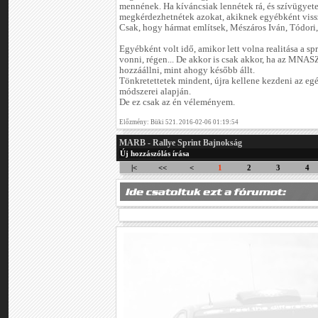
mennének. Ha kíváncsiak lennétek rá, és szívügyete
megkérdezhetnétek azokat, akiknek egyébként vissz
Csak, hogy hármat említsek, Mészáros Iván, Tódori,
Egyébként volt idő, amikor lett volna realitása a s
vonni, régen... De akkor is csak akkor, ha az MNA
hozzáállni, mint ahogy később állt.
Tönkretettetek mindent, újra kellene kezdeni az egé
módszerei alapján.
De ez csak az én véleményem.
Előzmény: Büki 521. 2016-02-06 01:19:54
MARB - Rallye Sprint Bajnokság
Új hozzászólás írása
|<
<<
<
1
2
3
4