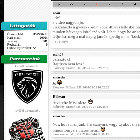
|<
<<
<
1
2
3
4
neon
üdv!
a videó nagyon jó.
visszahozta a gyerekkorom. (cca. 40 év) falloskúto
minden hétvégén kötelező volt. lehet, hogy ha az a
Összes oldal:
855930214
feljutást, még a mai napig járnék. (pedig mi is "kock
Napi oldal:
20064
hát ennyi.
Jelenleg:
881
Regisztrált:
0
Online regisztráltak:
zsolt67
Sziasztok!
Rajtlista nem lesz?
kiemelt partnerünk :
Előzmény: zmartin 540. 2016-05-25 22:47:57
zmartin
Jó
Előzmény: Hillman 539. 2016-05-25 10:02:22
Hillman
Átvételre Miskolcra.
Előzmény: zmartin 538. 2016-05-24 13:23:10
további partnereink :
zmartin
Nos, hova menjünk, Parasznyára, vagy Lyukóbány
Simontornyára biztos nem...
Előzmény: ortodox 537. 2016-05-14 18:36:13