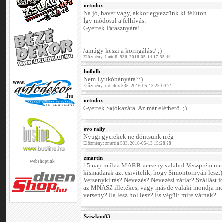
ortodox
Na jó, haver vagy, akkor egyezzünk ki félúton.
Így módosul a felhívás:
Gyertek Parasznyára!
/amúgy köszi a korrigálást/ ;)
Előzmény: hu0olb 536. 2016-05-14 17:35:44
hu0olb
Nem Lyukóbányára?:)
Előzmény: ortodox 535. 2016-05-13 23:04:21
ortodox
Gyertek Sajókazára. Az már elérhető. ;)
evo rally
Nyugi gyerekek ne döntsünk még
Előzmény: zmartin 533. 2016-05-13 15:28:28
zmartin
webshopunk :
15 nap múlva MARB verseny valahol Veszprém megy
kismadarak azt csivitelik, hogy Simontornyán lesz.) 
Versenykiírás? Nevezés? Nevezési zárlat? Szállást
az MNASZ illetékes, vagy más de valaki mondja me
verseny? Ha lesz hol lesz? És végül: mire várnak?
Sziszkoo83