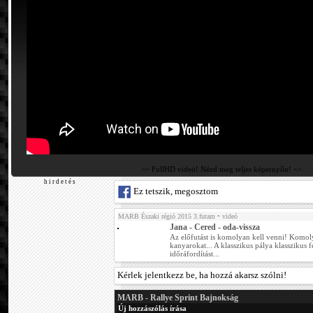
>> FullHD videó! Nézd meg teljes képernyőn! <<
h i r d e t é s
Ez tetszik, megosztom
MARB Északi régió 2015 3.futam
• videó
Jana - Cered - oda-vissza
Az előfutást is komolyan kell venni! Komol
kanyarokat... A klasszikus pálya klasszikus f
időráfordítást...
Kérlek jelentkezz be, ha hozzá akarsz szólni!
MARB - Rallye Sprint Bajnokság
Új hozzászólás írása