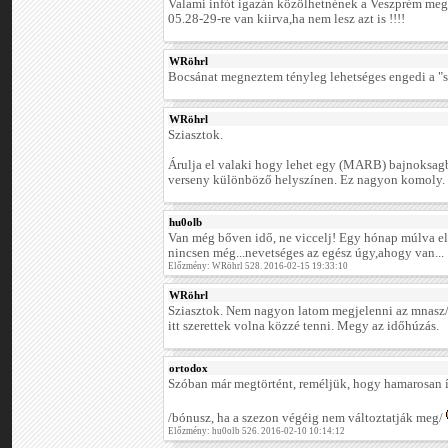
Valami infót igazán közölhetnének a Veszprém me
05.28-29-re van kiirva,ha nem lesz azt is !!!!
WRöhrl
Bocsánat megneztem tényleg lehetséges engedi a "s
WRöhrl
Sziasztok.
Árulja el valaki hogy lehet egy (MARB) bajnoksag
verseny különböző helyszínen. Ez nagyon komoly.
hu0olb
Van még bőven idő, ne viccelj! Egy hónap múlva el
nincsen még...nevetséges az egész úgy,ahogy van...
Előzmény: WRöhrl 528. 2016-02-15 19:33:10
WRöhrl
Sziasztok. Nem nagyon latom megjelenni az mnasz/at
itt szerettek volna közzé tenni. Megy az időhúzás.
ortodox
Szóban már megtörtént, reméljük, hogy hamarosan í
/bónusz, ha a szezon végéig nem változtatják meg/
Előzmény: hu0olb 526. 2016-02-10 10:14:12