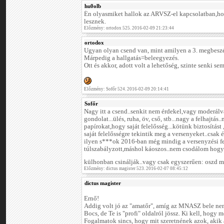
hu0olb
Én olyasmiket hallok az ARVSZ-el kapcsolatban,
lesznek.
Előzmény: ortodox 525. 2016-02-09 21:23:44
ortodox
Ugyan olyan csend van, mint amilyen a 3. megbeszél
Márpedig a hallgatás=beleegyezés.
Ott és akkor, adott volt a lehetőség, szinte senki sem
Előzmény: Sofőr 524. 2016-02-09 20:14:41
Sofőr
Nagy itt a csend..senkit nem érdekel,vagy moderál
gondolat...ülés, ruha, öv, cső, stb...nagy a felhajtás
papírokat,hogy saját felelősség...kötünk biztosítást
saját felelősségre tekintik meg a versenyeket..csak
ilyen s***ok 2016-ban még mindig a versenyzési f
túlszabályzott,máshol káoszos..nem csodálom hogy
külhonban csinálják..vagy csak egyszerűen: oszd
Előzmény: dictus magister 523. 2016-02-07 08:45:12
dictus magister
Ernő!
Addig volt jó az "amatőr", amíg az MNASZ bele nem
Bocs, de Te is "profi" oldalról jössz. Ki kell, hogy
Fogalmatok sincs, hogy mit szeretnének azok, akik