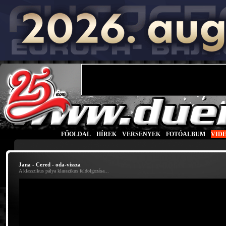
FŐOLDAL
|
HÍREK
|
VERSENYEK
|
FOTÓALBUM
|
VID
Jana - Cered - oda-vissza
A klasszikus pálya klasszikus feldolgozása...