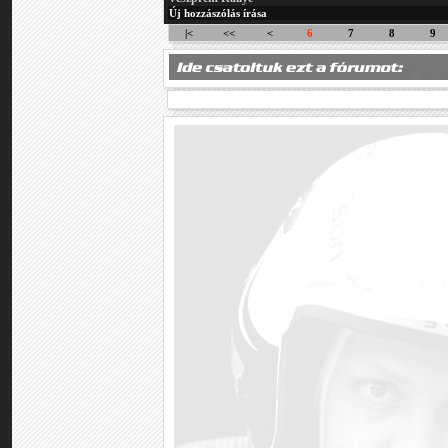
Új hozzászólás írása
|<
<<
<
6
7
8
9