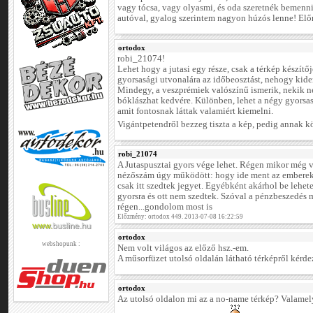
vagy tócsa, vagy olyasmi, és oda szeretnék bemenni
autóval, gyalog szerintem nagyon húzós lenne! Előr
ortodox
robi_21074!
Lehet hogy a jutasi egy része, csak a térkép készítőj
gyorsasági utvonalára az időbeosztást, nehogy kide
Mindegy, a veszprémiek valószínű ismerik, nekik n
bóklászhat kedvére. Különben, lehet a négy gyorsas
amit fontosnak láttak valamiért kiemelni.
Vigántpetendről bezzeg tiszta a kép, pedig annak k
robi_21074
A Jutaspusztai gyors vége lehet. Régen mikor még v
nézőszám úgy működött: hogy ide ment az emberek
csak itt szedtek jegyet. Egyébként akárhol be lehet
gyorsra és ott nem szedtek. Szóval a pénzbeszedés m
régen...gondolom most is
Előzmény: ortodox 449. 2013-07-08 16:22:59
ortodox
webshopunk :
Nem volt világos az előző hsz.-em.
A műsorfüzet utolsó oldalán látható térképről kérdez
ortodox
Az utolsó oldalon mi az a no-name térkép? Valamelyi