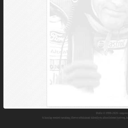
DuEn © 1999-2026 •
impres
A honlap eredeti tartalma, illetve oldalainak bármilyen alkotóeleme (szöveg, ké