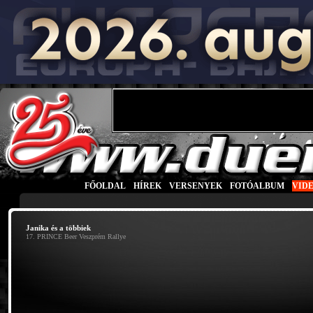
FŐOLDAL
|
HÍREK
|
VERSENYEK
|
FOTÓALBUM
|
VID
Janika és a többiek
17. PRINCE Beer Veszprém Rallye