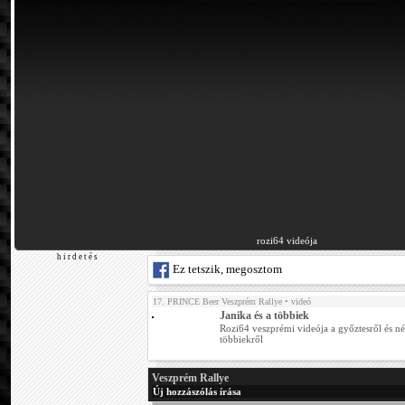
rozi64 videója
h i r d e t é s
Ez tetszik, megosztom
17. PRINCE Beer Veszprém Rallye
• videó
Janika és a többiek
Rozi64 veszprémi videója a győztesről és n
többiekről
Veszprém Rallye
Új hozzászólás írása