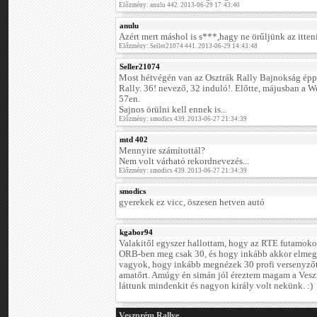
Előzmény: anulu 442. 2013-06-29 17:43:40
anulu
Azért mert máshol is s***,hagy ne örűljünk az itten
Előzmény: Seller21074 441. 2013-06-29 14:43:48
Seller21074
Most hétvégén van az Osztrák Rally Bajnokság épp
Rally. 36! nevező, 32 induló!. Előtte, májusban a 
57en.
Sajnos örülni kell ennek is...
Előzmény: smodics 439. 2013-06-27 21:34:39
mtd 402
Mennyire számítottál?
Nem volt várható rekordnevezés...
Előzmény: smodics 439. 2013-06-27 21:34:39
smodics
gyerekek ez vicc, öszesen hetven autó
kgabor94
Valakitől egyszer hallottam, hogy az RTE futamoko
ORB-ben meg csak 30, és hogy inkább akkor elmegy
vagyok, hogy inkább megnézek 30 profi versenyzőt,
amatőrt. Amúgy én simán jól éreztem magam a Vesz
láttunk mindenkit és nagyon király volt nekünk. :)
Veszprém Rallye