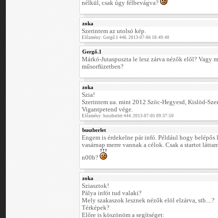
nélkül, csak úgy félbevágva?
zoka
Szerintem az utolsó kép.
Előzmény: Gergő.1 446. 2013-07-06 18:49:40
Gergő.1
Márkó-Jutaspuszta le lesz zárva nézők elől? Vagy mi
műsorfüzetben?
zoka
Szia!
Szerintem ua. mint 2012.Szöc-Hegyesd, Kislöd-Szen
Vigantpetend vége.
Előzmény: buszberlet 444. 2013-07-05 09:37:50
buszberlet
Engem is érdekelne pár infó. Például hogy belépős l
vasárnap merre vannak a célok. Csak a startot látta
n00b?
zoka
Sziasztok!
Pálya infót tud valaki?
Mely szakaszok lesznek nézők elöl elzárva, stb....?
Térképek?
Előre is köszönöm a segítséget: