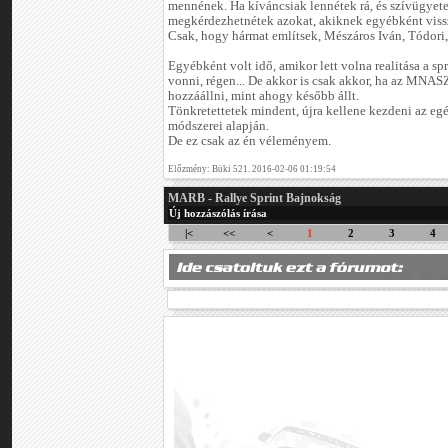
mennének. Ha kíváncsiak lennétek rá, és szívügyete
megkérdezhetnétek azokat, akiknek egyébként vissz
Csak, hogy hármat említsek, Mészáros Iván, Tódori,
Egyébként volt idő, amikor lett volna realitása a s
vonni, régen... De akkor is csak akkor, ha az MNA
hozzáállni, mint ahogy később állt.
Tönkretettetek mindent, újra kellene kezdeni az egé
módszerei alapján.
De ez csak az én véleményem.
Előzmény: Büki 521. 2016-02-06 01:19:54
MARB - Rallye Sprint Bajnokság
Új hozzászólás írása
|<
<<
<
1
2
3
4