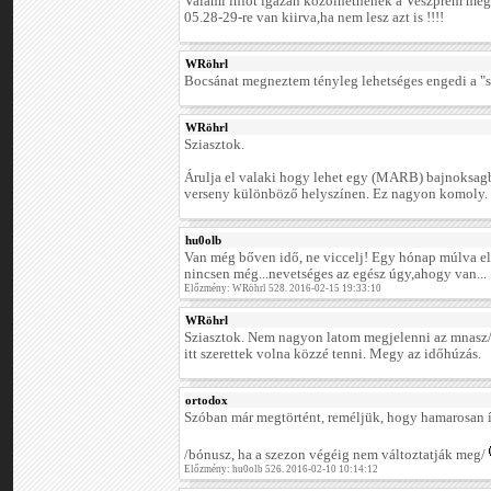
Valami infót igazán közölhetnének a Veszprém me
05.28-29-re van kiirva,ha nem lesz azt is !!!!
WRöhrl
Bocsánat megneztem tényleg lehetséges engedi a "s
WRöhrl
Sziasztok.
Árulja el valaki hogy lehet egy (MARB) bajnoksag
verseny különböző helyszínen. Ez nagyon komoly.
hu0olb
Van még bőven idő, ne viccelj! Egy hónap múlva el
nincsen még...nevetséges az egész úgy,ahogy van...
Előzmény: WRöhrl 528. 2016-02-15 19:33:10
WRöhrl
Sziasztok. Nem nagyon latom megjelenni az mnasz/at
itt szerettek volna közzé tenni. Megy az időhúzás.
ortodox
Szóban már megtörtént, reméljük, hogy hamarosan í
/bónusz, ha a szezon végéig nem változtatják meg/
Előzmény: hu0olb 526. 2016-02-10 10:14:12