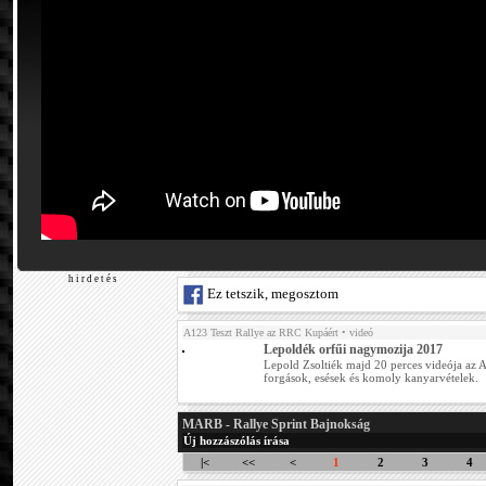
h i r d e t é s
Ez tetszik, megosztom
A123 Teszt Rallye az RRC Kupáért
• videó
Lepoldék orfűi nagymozija 2017
Lepold Zsoltiék majd 20 perces videója az A
forgások, esések és komoly kanyarvételek.
MARB - Rallye Sprint Bajnokság
Új hozzászólás írása
|<
<<
<
1
2
3
4