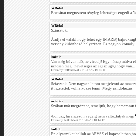
WRöhrl
Bocsánat megneztem tényleg lehetséges engedi a "s
WRöhrl
Sziasztok.
Árulja el valaki hogy lehet egy (MARB) bajnoksag
verseny különböző helyszínen. Ez nagyon komoly.
hu0olb
Van még bőven idő, ne viccelj! Egy hónap múlva el
nincsen még...nevetséges az egész úgy,ahogy van...
Előzmény: WRöhrl 528. 2016-02-15 19:33:10
WRöhrl
Sziasztok. Nem nagyon latom megjelenni az mnasz/at
itt szerettek volna közzé tenni. Megy az időhúzás.
ortodox
Szóban már megtörtént, reméljük, hogy hamarosan í
/bónusz, ha a szezon végéig nem változtatják meg/
Előzmény: hu0olb 526. 2016-02-10 10:14:12
hu0olb
Én olyasmiket hallok az ARVSZ-el kapcsolatban,