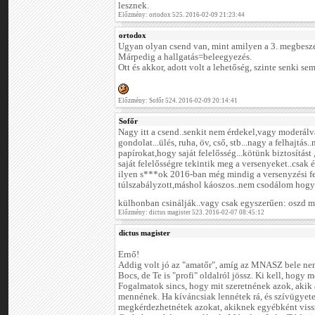
lesznek.
Előzmény: ortodox 525. 2016-02-09 21:23:44
ortodox
Ugyan olyan csend van, mint amilyen a 3. megbeszél
Márpedig a hallgatás=beleegyezés.
Ott és akkor, adott volt a lehetőség, szinte senki sem
Előzmény: Sofőr 524. 2016-02-09 20:14:41
Sofőr
Nagy itt a csend..senkit nem érdekel,vagy moderál
gondolat...ülés, ruha, öv, cső, stb...nagy a felhajtás
papírokat,hogy saját felelősség...kötünk biztosítást
saját felelősségre tekintik meg a versenyeket..csak
ilyen s***ok 2016-ban még mindig a versenyzési f
túlszabályzott,máshol káoszos..nem csodálom hogy
külhonban csinálják..vagy csak egyszerűen: oszd
Előzmény: dictus magister 523. 2016-02-07 08:45:12
dictus magister
Ernő!
Addig volt jó az "amatőr", amíg az MNASZ bele nem
Bocs, de Te is "profi" oldalról jössz. Ki kell, hogy
Fogalmatok sincs, hogy mit szeretnének azok, akik
mennének. Ha kíváncsiak lennétek rá, és szívügyete
megkérdezhetnétek azokat, akiknek egyébként vissz