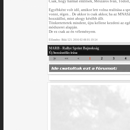
Csak, hogy hármat említsek, Mészáros Iván, Tódori,
Egyébként volt idő, amikor lett volna realitása a s
vonni, régen... De akkor is csak akkor, ha az MNA
hozzáállni, mint ahogy később állt.
Tönkretettetek mindent, újra kellene kezdeni az egé
módszerei alapján.
De ez csak az én véleményem.
Előzmény: Büki 521. 2016-02-06 01:19:54
MARB - Rallye Sprint Bajnokság
Új hozzászólás írása
|<
<<
<
1
2
3
4