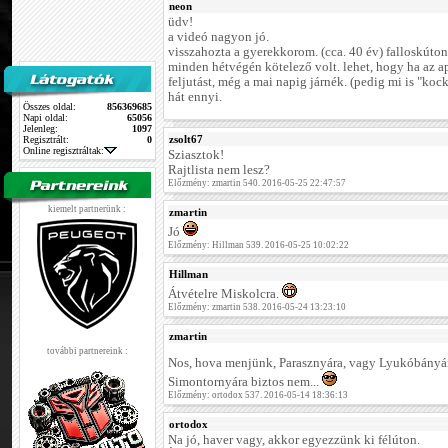
neon
üdv!
a videó nagyon jó.
visszahozta a gyerekkorom. (cca. 40 év) falloskúto
minden hétvégén kötelező volt. lehet, hogy ha az a
feljutást, még a mai napig járnék. (pedig mi is "kock
hát ennyi.
Összes oldal:
856369685
Napi oldal:
65056
Jelenleg:
1097
zsolt67
Regisztrált:
0
Online regisztráltak:
Sziasztok!
Rajtlista nem lesz?
Előzmény: zmartin 540. 2016-05-25 22:47:57
kiemelt partnerünk :
zmartin
Jó
Előzmény: Hillman 539. 2016-05-25 10:02:22
Hillman
Átvételre Miskolcra.
Előzmény: zmartin 538. 2016-05-24 13:23:10
zmartin
további partnereink :
Nos, hova menjünk, Parasznyára, vagy Lyukóbány
Simontornyára biztos nem...
Előzmény: ortodox 537. 2016-05-14 18:36:13
ortodox
Na jó, haver vagy, akkor egyezzünk ki félúton.