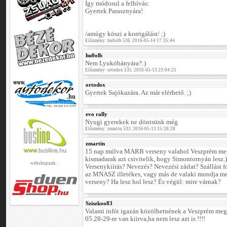
Így módosul a felhívás:
Gyertek Parasznyára!
/amúgy köszi a korrigálást/ ;)
Előzmény: hu0olb 536. 2016-05-14 17:35:44
hu0olb
Nem Lyukóbányára?:)
Előzmény: ortodox 535. 2016-05-13 23:04:21
ortodox
Gyertek Sajókazára. Az már elérhető. ;)
evo rally
Nyugi gyerekek ne döntsünk még
Előzmény: zmartin 533. 2016-05-13 15:28:28
zmartin
15 nap múlva MARB verseny valahol Veszprém megy
kismadarak azt csivitelik, hogy Simontornyán lesz.) 
webshopunk :
Versenykiírás? Nevezés? Nevezési zárlat? Szállást
az MNASZ illetékes, vagy más de valaki mondja me
verseny? Ha lesz hol lesz? És végül: mire várnak?
Sziszkoo83
Valami infót igazán közölhetnének a Veszprém me
05.28-29-re van kiirva,ha nem lesz azt is !!!!