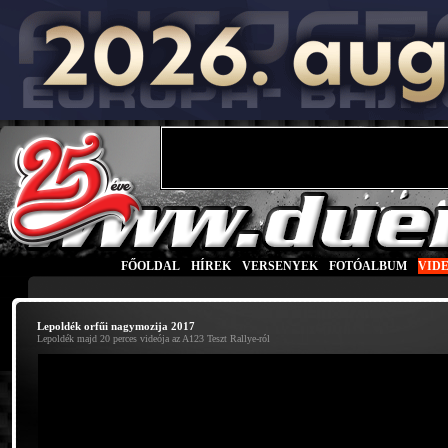
FŐOLDAL
|
HÍREK
|
VERSENYEK
|
FOTÓALBUM
|
VID
Lepoldék orfűi nagymozija 2017
Lepoldék majd 20 perces videója az A123 Teszt Rallye-ról