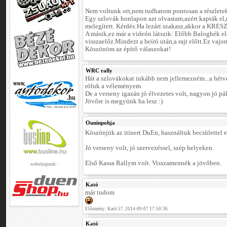
Nem voltunk ott,nem tudhatom pontosan a részleteke
Egy szlovák honlapon azt olvastam,azért kapták el,
melegített. Kérdés:Ha lezárt szakasz,akkor a KRES
A másik,ez már a videón látszik: Előbb Baloghék 
visszaelőz.Mindezt a beíró után,a rajt előtt.Ez vajo
Köszönöm az építő válaszokat!
WRC rally
Hát a szlovákokat inkább nem jellemezném...a hétv
róluk a véleményem.
De a verseny igazán jó élvezetes volt, nagyon jó pá
Jövőre is megyünk ha lesz :)
Ouninpohja
Köszönjük az itinert DuEn, használtuk becsülettel e
Jó verseny volt, jó szervezéssel, szép helyeken.
Első Kassa Rallym volt. Visszamennék a jövőben.
webshopunk :
Kató
már tudom
Előzmény: Kató 57. 2014-09-07 17:50:36
Kató