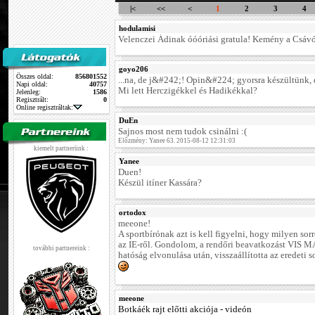
|<
<<
<
1
2
3
4
hodulamisi
Velenczei Ádinak óóóriási gratula! Kemény a Csáv
goyo206
Összes oldal:
856801552
...na, de j&#242;! Opin&#224; gyorsra készültünk,
Napi oldal:
40757
Mi lett Herczigékkel és Hadikékkal?
Jelenleg:
1586
Regisztrált:
0
Online regisztráltak:
DuEn
Sajnos most nem tudok csinálni :(
Előzmény: Yanee 63. 2015-08-12 12:31:03
kiemelt partnerünk :
Yanee
Duen!
Készül itíner Kassára?
ortodox
meeone!
A sportbírónak azt is kell figyelni, hogy milyen s
az IE-ről. Gondolom, a rendőri beavatkozást VIS M
további partnereink :
hatóság elvonulása után, visszaállította az eredeti s
meeone
Botkáék rajt előtti akciója - videón