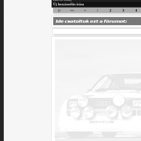
Új hozzászólás írása
|<
<<
<
1
2
3
4