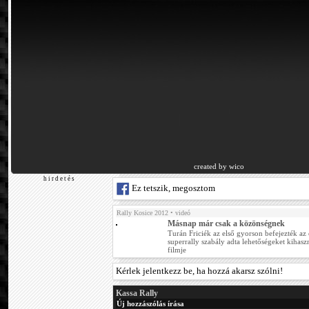
created by wico
h i r d e t é s
Ez tetszik, megosztom
Rally Kosice 2012
• videó
Másnap már csak a közönségnek
Turán Friciék az első gyorson befejezték az
superrally szabály adta lehetőségeket kihasz
filmje
Kérlek jelentkezz be, ha hozzá akarsz szólni!
Kassa Rally
Új hozzászólás írása