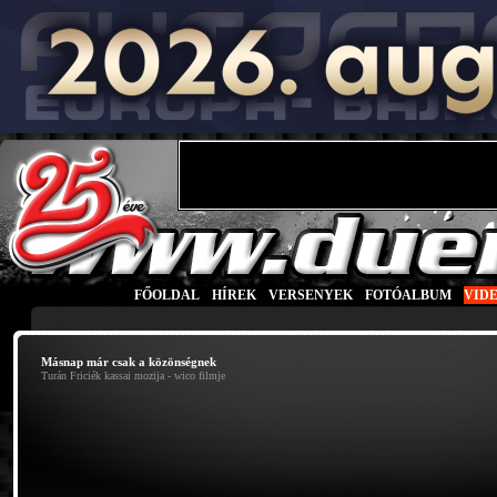
FŐOLDAL
|
HÍREK
|
VERSENYEK
|
FOTÓALBUM
|
VID
Másnap már csak a közönségnek
Turán Friciék kassai mozija - wico filmje