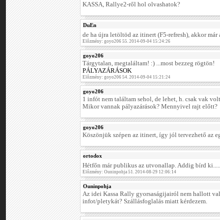
KASSA, Rallye2-ről hol olvashatok?
DuEn
de ha újra letöltöd az itinert (F5-refresh), akkor má
Előzmény: goyo206 55. 2014-09-04 15:24:26
goyo206
Tárgytalan, megtaláltam! :) ...most bezzeg rögtön!
PÁLYAZÁRÁSOK
Előzmény: goyo206 54. 2014-09-04 15:21:24
goyo206
1 infót nem találtam sehol, de lehet, h. csak vak vol
Mikor vannak pályazárások? Mennyivel rajt előtt?
goyo206
Köszönjük szépen az itinert, így jól tervezhető az e
ortodox
Hétfőn már publikus az utvonallap. Addig bírd ki....
Előzmény: Ouninpohja 51. 2014-08-29 12:06:14
Ouninpohja
Az idei Kassa Rally gyorsaságijairól nem hallott va
infot/pletykát? Szállásfoglalás miatt kérdezem.