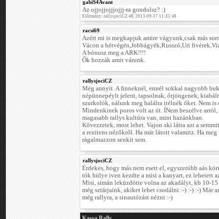
gabiS4Avant
Az ojjojjojjjojjj-ra gondolsz? :)
Előzmény: rallysjociCZ 48. 2013-09-17 11:35:48
racsi69
Azért mi is megkapjuk amire vágyunk,csak más sor
Vácon a hétvégén,Jobbágyék,Russzó,Uri fivérek,Viz
A bónusz meg a ARK!!!!
Ők hozzák amit várunk.
rallysjociCZ
Még annyit. A finneknél, ennél sokkal nagyobb buk
népünnepéylt jelent, tapsolnak, őrjöngenek, kiabáln
szurkolók, nálunk meg halálra itélnék őket. Nem is 
Mindenkinek poros volt az út. ÍNem beszélve arról,
magasabb rallys kultúra van, mint hazánkban.
Kövezzetek, most lehet. Vajon aki látta azt a semmit
a renitens nézőkről. Ha már látott valamitz. Ha me
rágalmazzon senkit sem.
rallysjociCZ
Érdekes, hogy más nem esett el, egyszerúbb aás kö
tök hülye iven kezdte a misi a kanyart, ez lehetett a
Misi, simán leküzdötte volna az akadályt, kb 10-15 
még sztárjaink, akiket lehet csodálni :-) :-) :-) Már
még rallyra, a sinautózást nézni :-)
Kassa Rally