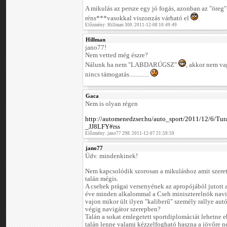
A mikulás az persze egy jó fogás, azonban az "öreg"-
réns***vasokkal viszonzás várható el
.
Előzmény: Hillman 300. 2011-12-08 10:49:49
Hillman
jano77!
Nem vetted még észre?
Nálunk ha nem "LABDARÚGSZ"
, akkor nem va
nincs támogatás.............
Gaca
Nem is olyan régen
http://automenedzser.hu/auto_sport/2011/12/6/Tur
_JJ8LFY#rss
Előzmény: jano77 298. 2011-12-07 21:59:59
jano77
Üdv. mindenkinek!
Nem kapcsolódik szorosan a mikuláshoz amit szeretn
talán mégis.
A csehek prágai versenyének az apropójából jutott 
éve minden alkalommal a Cseh miniszterelnök navig
vajon mikor ült ilyen "kaliberű" személy rallye aut
végig navigátor szerepben?
Talán a sokat emlegetett sportdiplomáciát lehetne eb
talán lenne valami kézzelfogható haszna a jövőre né