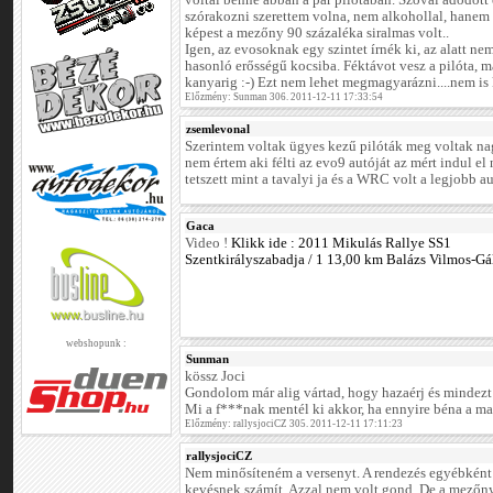
voltál benne abban a pár pilótában. Szóval adódott 
szórakozni szerettem volna, nem alkohollal, hanem 
képest a mezőny 90 százaléka siralmas volt..
Igen, az evosoknak egy szintet írnék ki, az alatt n
hasonló erősségű kocsiba. Féktávot vesz a pilóta, m
kanyarig :-) Ezt nem lehet megmagyarázni....nem is ke
Előzmény: Sunman 306. 2011-12-11 17:33:54
zsemlevonal
Szerintem voltak ügyes kezű pilóták meg voltak n
nem értem aki félti az evo9 autóját az mért indul e
tetszett mint a tavalyi ja és a WRC volt a legjobb a
Gaca
Video !
Klikk ide : 2011 Mikulás Rallye SS1
Szentkirályszabadja / 1 13,00 km Balázs Vilmos-Gá
webshopunk :
Sunman
kössz Joci
Gondolom már alig vártad, hogy hazaérj és mindezt 
Mi a f***nak mentél ki akkor, ha ennyire béna a 
Előzmény: rallysjociCZ 305. 2011-12-11 17:11:23
rallysjociCZ
Nem minősíteném a versenyt. A rendezés egyébként jó
kevésnek számít. Azzal nem volt gond. De a mezőny..