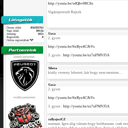
http://youtu.be/wIQbv98Cfis
Vigántpetendi Rajtok
Összes oldal:
856393763
Napi oldal:
89134
Gaca
Jelenleg:
1053
Regisztrált:
0
2. gyors
Online regisztráltak:
http://youtu.be/6xRye4CJbVs
3. gyors :
http://youtu.be/ez7uFNfVJ5A
kiemelt partnerünk :
Sibera
király verseny lehetett, kár hogy nem mentem....
Gaca
2. gyors
http://youtu.be/6xRye4CJbVs
további partnereink :
3. gyors :
http://youtu.be/ez7uFNfVJ5A
rallysjociCZ
sunman. Igen alig vártam hogy beírhassam. csak nem