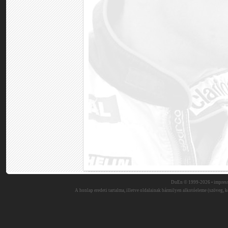
DuEn © 1999-2026 •
impres
A honlap eredeti tartalma, illetve oldalainak bármilyen alkotóeleme (szöveg, ké