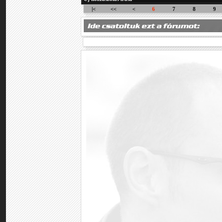
|<
<<
<
6
7
8
9