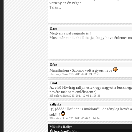
verseny az év végén.
Talán...
Gaca
Megvan a pályaajánló is !
Most már mindenki láthatja , hogy hova érdemes me
Ofon
Máraihalom - Szomor volt a gyors neve
Előzmény: Tizot 295. 2011-12-05 09:52:53
Tizot
Az első Hóvirág rallyn estek egy nagyot a buszmegá
nevére már nem emlékszem :)
Előzmény: Sibera 283. 2011-12-03 11:06:39
rallyska
:):) jóóóó! Hofit én is imádom!!!! de tényleg kevés a
sok!!!!
Előzmény: Sofőr 292. 2011-12-04 21:24:54
Mikulás Rallye
Új hozzászólás írása