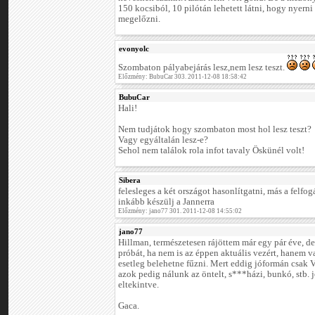
150 kocsiból, 10 pilótán lehetett látni, hogy nyerni
megelőzni.
evonyolc
Szombaton pályabejárás lesz,nem lesz teszt.
Előzmény: BubuCar 303. 2011-12-08 18:58:42
BubuCar
Hali!
Nem tudjátok hogy szombaton most hol lesz teszt?
Vagy egyáltalán lesz-e?
Sehol nem találok rola infot tavaly Öskünél volt!
Sibera
felesleges a két országot hasonlítgatni, más a felfog
inkább készülj a Jannerra
Előzmény: jano77 301. 2011-12-08 14:55:02
jano77
Hillman, természetesen rájöttem már egy pár éve, de
próbát, ha nem is az éppen aktuális vezért, hanem 
esetleg belehetne fűzni. Mert eddig jóformán csak V.
azok pedig nálunk az öntelt, s***házi, bunkó, stb. je
eltekintve.
Gaca.