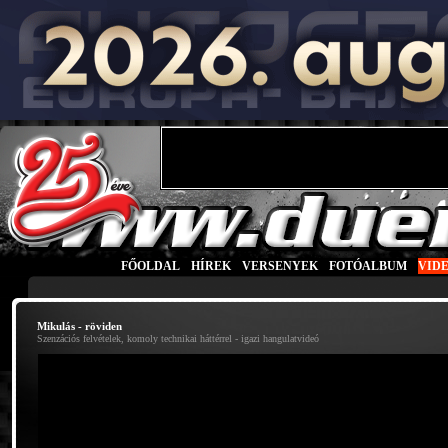
FŐOLDAL
|
HÍREK
|
VERSENYEK
|
FOTÓALBUM
|
VID
Mikulás - röviden
Szenzációs felvételek, komoly technikai háttérrel - igazi hangulatvideó