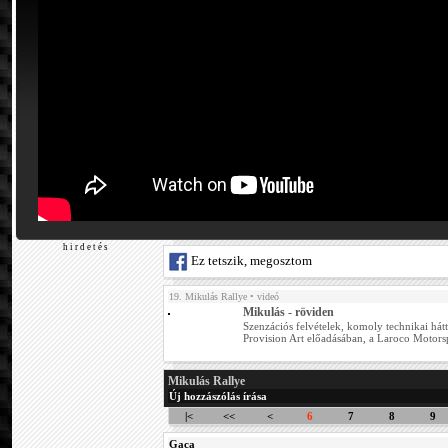
h i r d e t é s
Ez tetszik, megosztom
19. Mikulás Rallye
• videó
Mikulás - röviden
Szenzációs felvételek, komoly technikai hátt
Provision Art előadásában, a Laroco Motors
Mikulás Rallye
Új hozzászólás írása
|<
<<
<
6
7
8
9
Gaca