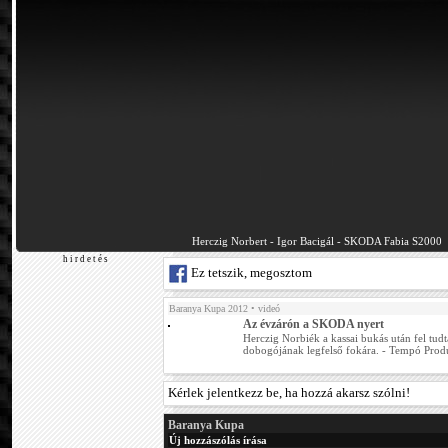
Herczig Norbert - Igor Bacigál - SKODA Fabia S2000
h i r d e t é s
Ez tetszik, megosztom
Baranya Kupa 2012
• videó
Az évzárón a SKODA nyert
Herczig Norbiék a kassai bukás után fel tudt
dobogójának legfelső fokára. - Tempó Produ
Kérlek jelentkezz be, ha hozzá akarsz szólni!
Baranya Kupa
Új hozzászólás írása