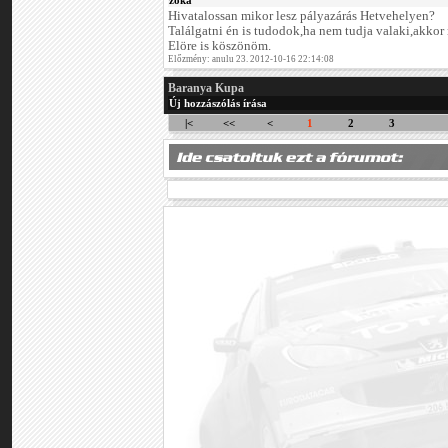
zoka
Hivatalossan mikor lesz pályazárás Hetvehelyen?
Találgatni én is tudodok,ha nem tudja valaki,akkor 
Elöre is köszönöm.
Előzmény: anulu 23. 2012-10-16 22:14:08
Baranya Kupa
Új hozzászólás írása
|<
<<
<
1
2
3