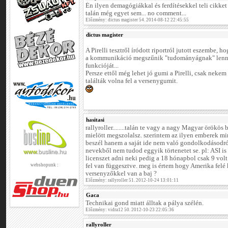
Én ilyen demagógiákkal és ferdítésekkel teli cikket
talán még egyet sem... no comment...
Előzmény: dictus magister 54. 2014-08-12 22:45:55
dictus magister
A Pirelli tesztről íródott riportról jutott eszembe,
a kommunikáció megszűnik "tudományágnak" lenni, 
funkcióját...
Persze ettől még lehet jó gumi a Pirelli, csak nekem 
találták volna fel a versenygumit.
hasitasi
rallyroller........talán te vagy a nagy Magyar örökö
mielött megszolalsz. szerintem az ilyen emberek min
beszél hanem a saját ide nem való gondolkodásodról
nevekből nem tudod eggyik törtenetet se. pl: ASI i
licenszet adni neki pedig a 18 hónapbol csak 9 volt
webshopunk :
fel van függesztve. meg is értem hogy Amerika felé 
versenyzőkkel van a baj ?
Előzmény: rallyroller 51. 2012-10-24 13:01:11
Gaca
Technikai gond miatt álltak a pálya szélén.
Előzmény: vidra12 50. 2012-10-23 22:05:36
rallyroller