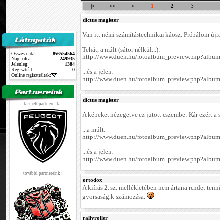
|<
<<
<
1
2
3
dictus magister
Van itt némi számítástechnikai káosz. Próbálom újra
Tehát, a múlt (sátor nélkül...):
Összes oldal:
856554564
http://www.duen.hu/fotoalbum_preview.php?alb
Napi oldal:
249935
Jelenleg:
1384
Regisztrált:
0
...és a jelen:
Online regisztráltak:
http://www.duen.hu/fotoalbum_preview.php?alb
dictus magister
kiemelt partnerünk :
A képeket nézegetve ez jutott eszembe: Kár ezért a s
...a múlt:
http://www.duen.hu/fotoalbum_preview.php?alb
...és a jelen:
http://www.duen.hu/fotoalbum_preview.php?alb
további partnereink :
ortodox
A kiírás 2. sz. mellékletében nem ártana rendet tenni
gyorsaságik számozása.
rallyroller