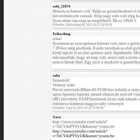
robi_21074
Historicos baleset volt. Talán az gondolkodtató el 
követelmények vannak. Elég nagy esés volt elég k
ilyen miatt van etap az megérthető. De ez 10ből 1.
Előzmény: Erikaviking 46. 2012-10-22 20:39:03
Erikaviking
zoka!
Szerintem az nem sprintes baleset volt, mert a spri
7.20-kor még aludtunk, 8 után mentünk az első gyüj
körül rajtolt el az első sprintes autó Árpádtetőn. 
már mondták, hogy az etap volt, annyi már a törött 
nem is láttuk őket. Egy picit a szurkoló is gondolkod
zoka
Sziasztok!
Verseny után:
Preciz szervezés,80km-ről 03.00-kor indulás a vers
rajtot.Sprintes baleset, mentő elment,de nem ért vis
OB1 hetvehely ETAP.Szerintem ilyen csak nálunk
érdemes-e kimenni magyar rally versenyre.
Előzmény: Gaca 44. 2012-10-20 22:08:06
Gaca
http://www.youtube.com/watch?
v=5tCV4zPYVyU&feature=youtu.be
http://www.youtube.com/watch?
v=5tCV4zPYVyU&feature=youtu.be