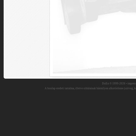
DuEn © 1999-2026 •
impres
A honlap eredeti tartalma, illetve oldalainak bármilyen alkotóeleme (szöveg, ké