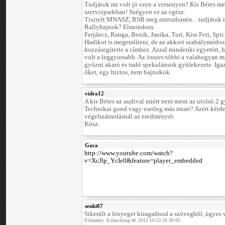
Tudjátok mi volt jó ezen a versenyen? Kis Béres me
szervizparkban! Szégyen ez az egész.
Tisztelt MNASZ, RSB meg mittudomén... tudjátok m
Rallybajnok? Elmondom:
Ferjáncz, Ranga, Benik, Janika, Turi, Kiss Feri, Spi
Hadikot is megemlíteni, de az akkori szabálymódos
hozzásegítette a címhez. Azzal mindenki egyetért,
volt a leggyorsabb. Az összes többi a valahogyan 
győzni akaró és tudó spekulánsok gyülekezete. Ig
őket, egy biztos, nem bajnokok.
vidra12
A kis Béres az audival miért nem ment az utolsó 2 g
Technikai gond vagy esetleg más miatt? Azért kérd
végelszámolásnál az eredményét.
Kösz.
Gaca
http://www.youtube.com/watch?
v=XcJlp_YcIe0&feature=player_embedded
senki07
Sikerült a lényeget kiragadnod a szövegből, ügyes 
Előzmény: Erikaviking 46. 2012-10-22 20:39:03