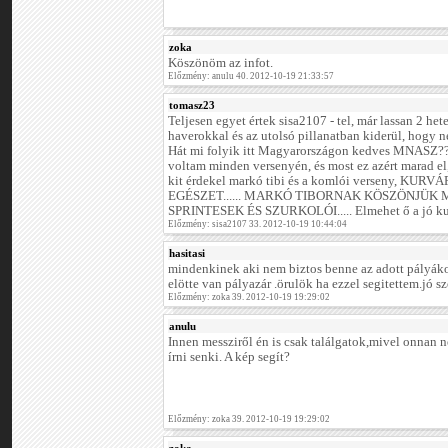
zoka
Köszönöm az infot.
Előzmény: anulu 40. 2012-10-19 21:33:57
tomasz23
Teljesen egyet értek sisa2107 - tel, már lassan 2 he
haverokkal és az utolsó pillanatban kiderül, hogy 
Hát mi folyik itt Magyarországon kedves MNASZ??
voltam minden versenyén, és most ez azért marad e
kit érdekel markó tibi és a komlói verseny, KU
EGÉSZET...... MARKÓ TIBORNAK KÖSZÖNJÜK 
SPRINTESEK ÉS SZURKOLÓI..... Elmehet ő a jó kurva
Előzmény: sisa2107 33. 2012-10-19 10:44:04
hasitasi
mindenkinek aki nem biztos benne az adott pályákon
elötte van pályazár .örulök ha ezzel segitettem.jó 
Előzmény: zoka 39. 2012-10-19 19:29:02
anulu
Innen messziről én is csak találgatok,mivel onnan 
írni senki. A kép segít?
Előzmény: zoka 39. 2012-10-19 19:29:02