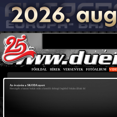
FŐOLDAL
|
HÍREK
|
VERSENYEK
|
FOTÓALBUM
|
VID
Az évzárón a SKODA nyert
Herczigék a kassai bukás után a komlói dobogó legfelső fokára álltak fel