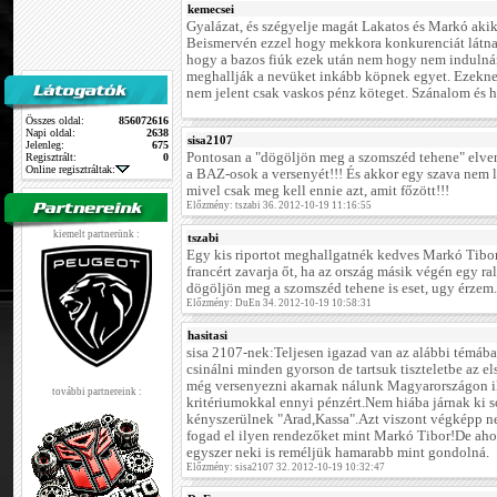
kemecsei
Gyalázat, és szégyelje magát Lakatos és Markó akik 
Beismervén ezzel hogy mekkora konkurenciát látna
hogy a bazos fiúk ezek után nem hogy nem indulná
meghallják a nevüket inkább köpnek egyet. Ezeknek
nem jelent csak vaskos pénz köteget. Szánalom és 
Összes oldal:
856072616
Napi oldal:
2638
sisa2107
Jelenleg:
675
Pontosan a "dögöljön meg a szomszéd tehene" elve
Regisztrált:
0
Online regisztráltak:
a BAZ-osok a versenyét!!! És akkor egy szava nem 
mivel csak meg kell ennie azt, amit főzött!!!
Előzmény: tszabi 36. 2012-10-19 11:16:55
kiemelt partnerünk :
tszabi
Egy kis riportot meghallgatnék kedves Markó Tibor
francért zavarja őt, ha az ország másik végén egy ra
dögöljön meg a szomszéd tehene is eset, ugy érzem.
Előzmény: DuEn 34. 2012-10-19 10:58:31
hasitasi
sisa 2107-nek:Teljesen igazad van az alábbi témá
csinálni minden gyorson de tartsuk tiszteletbe az e
még versenyezni akarnak nálunk Magyarországon ily
további partnereink :
kritériumokkal ennyi pénzért.Nem hiába járnak ki s
kényszerülnek "Arad,Kassa".Azt viszont végképp 
fogad el ilyen rendezőket mint Markó Tibor!De ahogy
egyszer neki is reméljük hamarabb mint gondolná.
Előzmény: sisa2107 32. 2012-10-19 10:32:47