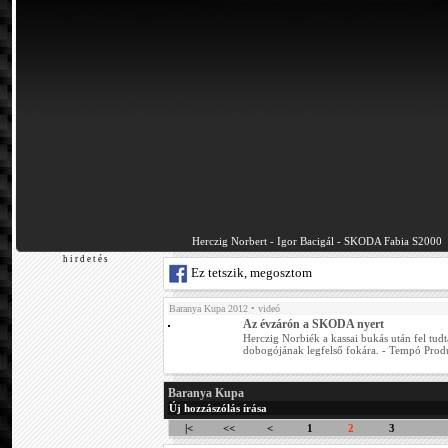
Herczig Norbert - Igor Bacigál - SKODA Fabia S2000
h i r d e t é s
Ez tetszik, megosztom
Baranya Kupa 2012
• videó
Az évzárón a SKODA nyert
Herczig Norbiék a kassai bukás után fel tudt
dobogójának legfelső fokára. - Tempó Produ
Baranya Kupa
Új hozzászólás írása
|<
<<
<
1
2
3