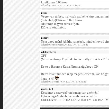
Logikusan 5.00-kor.
Előzmény: zoka 22. 2012-10-16 17:53:03
zoka
Végre van térkép, már csak azt kéne kinyomozni mik
(hetvehely)Első autó 07.16-kor.
Aki tudja legyen szíves írjon.
Előre is köszönöm.
rozi64
Nem unod még? Akárhova nézek, mindenhova beír
Előzmény: edelenyberes 20. 2012-10-16 11:33:29
edelenyberes
OFF
(Most vasárnap Egerbaktán lesz rallysprint is - 115 a
De ez a Baranya Kupa fóruma, úgyhogy ON
Béres miatt mindenképp megéri lemenni, kár, hogy n
hagyja ki!
Előzmény: zsolti1970 19. 2012-10-16 10:31:25
zsolti1970
Köszönet a szervezőknek/meg van a térkép/
Igérem legközelebb hamarabb reklamálok.
EDELENYBERES HA LESSZ RALLYTOK BIZT.