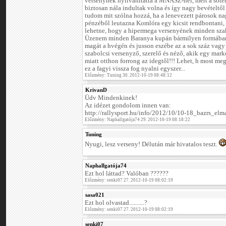
versenynek nyílvánítatta a MNASZ-nél, mert a sötét 
biztosan nála indultak volna és így nagy bevételtő
tudom mit szólna hozzá, ha a lenevezett párosok na
pénzéből leutazna Komlóra egy kicsit rendbontani,
lehetne, hogy a hipermega versenyének minden sza
Üzenem minden Baranya kupán bármilyen formában 
magát a hvégén és jusson eszébe az a sok száz vagy 
szabolcsi versenyző, szerelő és néző, akik egy markó
miatt otthon forrong az idegtől!!! Lehet, h most me
ez a fagyi vissza fog nyalni egyszer...
Előzmény: Tuning 30. 2012-10-19 08:48:12
KrivanD
Üdv Mindenkinek!
Az idézet gondolom innen van:
http://rallysport.hu/info/2012/10/10-18_bazrs_elm
Előzmény: Naphallgatója74 29. 2012-10-19 08:18:22
Tuning
Nyugi, lesz verseny! Délután már hivatalos teszt.
Naphallgatója74
Ezt hol láttad? Valóban ??????
Előzmény: senki07 27. 2012-10-19 08:02:19
sasa021
Ezt hol olvastad..........?
Előzmény: senki07 27. 2012-10-19 08:02:19
senki07