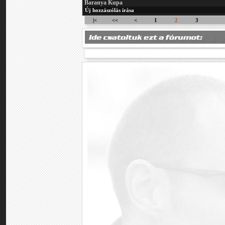
Baranya Kupa
Új hozzászólás írása
|<
<<
<
1
2
3