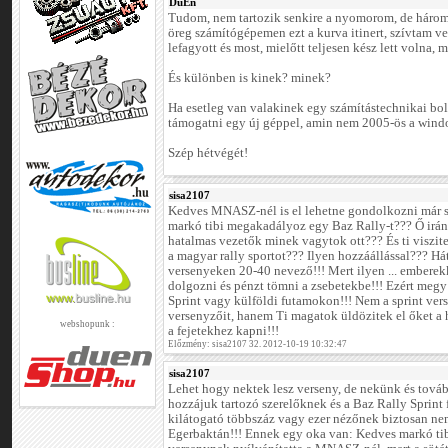
DuEn
Tudom, nem tartozik senkire a nyomorom, de három 
öreg számítógépemen ezt a kurva itinert, szívtam v
lefagyott és most, mielőtt teljesen kész lett volna, 
És különben is kinek? minek?
Ha esetleg van valakinek egy számítástechnikai bol
támogatni egy új géppel, amin nem 2005-ös a windo
Szép hétvégét!
sisa2107
Kedves MNASZ-nél is el lehetne gondolkozni már s
markó tibi megakadályoz egy Baz Rally-t??? Ő irá
hatalmas vezetők minek vagytok ott??? És ti viszit
a magyar rally sportot??? Ilyen hozzáállással??? H
versenyeken 20-40 nevező!!! Mert ilyen ... emberek
dolgozni és pénzt tömni a zsebetekbe!!! Ezért meg
Sprint vagy külföldi futamokon!!! Nem a sprint ver
versenyzőit, hanem Ti magatok üldözitek el őket a 
webshopunk :
a fejetekhez kapni!!!
Előzmény: sisa2107 32. 2012-10-19 10:32:47
sisa2107
Lehet hogy nektek lesz verseny, de nekünk és továb
hozzájuk tartozó szerelőknek és a Baz Rally Sprin
kilátogató többszáz vagy ezer nézőnek biztosan ne
Egerbaktán!!! Ennek egy oka van: Kedves markó tibor