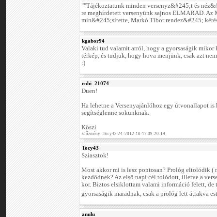
""Tájékoztatunk minden versenyz&#245;t és néz&#
re meghírdetett versenyünk sajnos ELMARAD. Az 
min&#245;sítette, Markó Tibor rendez&#245; kérésé
kgabor94
Valaki tud valamit arról, hogy a gyorsaságik miko
térkép, és tudjuk, hogy hova menjünk, csak azt nem,
:)
robi_21074
Duen!
Ha lehetne a Versenyajánlóhoz egy útvonallapot is 
segítséglenne sokunknak.
Köszi
Előzmény: Tocy43 24. 2012-10-17 09:20:19
Tocy43
Sziasztok!
Most akkor mi is lesz pontosan? Prológ eltolódik ( 
kezdődnek? Az első napi cél tolódott, illetve a ver
kor. Biztos elsiklottam valami információ felett, de
gyorsaságik maradnak, csak a prológ lett átrakva es
anulu