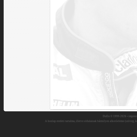
DuEn © 1999-2026 •
impres
A honlap eredeti tartalma, illetve oldalainak bármilyen alkotóeleme (szöveg, ké