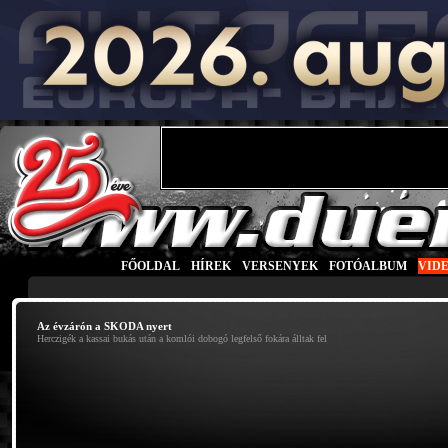
FŐOLDAL
|
HÍREK
|
VERSENYEK
|
FOTÓALBUM
|
VID
Az évzárón a SKODA nyert
Herczigék a kassai bukás után a komlói dobogó legfelső fokára álltak fel