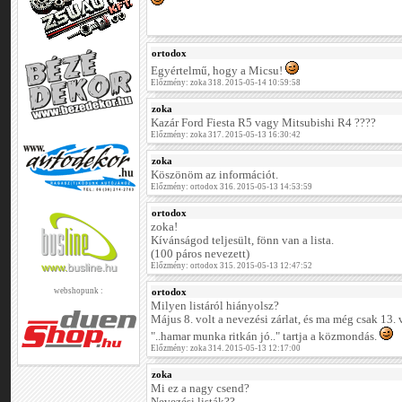
ortodox
Egyértelmű, hogy a Micsu!
Előzmény: zoka 318. 2015-05-14 10:59:58
zoka
Kazár Ford Fiesta R5 vagy Mitsubishi R4 ????
Előzmény: zoka 317. 2015-05-13 16:30:42
zoka
Köszönöm az információt.
Előzmény: ortodox 316. 2015-05-13 14:53:59
ortodox
zoka!
Kívánságod teljesült, fönn van a lista.
(100 páros nevezett)
Előzmény: ortodox 315. 2015-05-13 12:47:52
webshopunk :
ortodox
Milyen listáról hiányolsz?
Május 8. volt a nevezési zárlat, és ma még csak 13. 
"..hamar munka ritkán jó.." tartja a közmondás.
Előzmény: zoka 314. 2015-05-13 12:17:00
zoka
Mi ez a nagy csend?