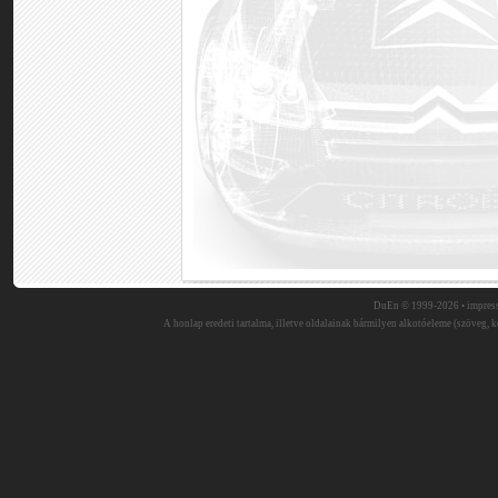
DuEn © 1999-2026 •
impres
A honlap eredeti tartalma, illetve oldalainak bármilyen alkotóeleme (szöveg, ké