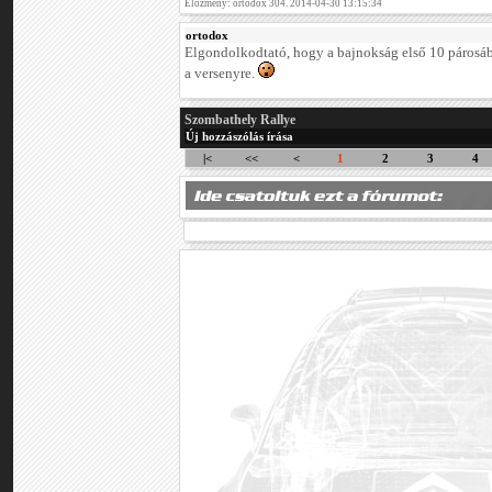
Előzmény: ortodox 304. 2014-04-30 13:15:34
ortodox
Elgondolkodtató, hogy a bajnokság első 10 párosábó
a versenyre.
Szombathely Rallye
Új hozzászólás írása
|<
<<
<
1
2
3
4