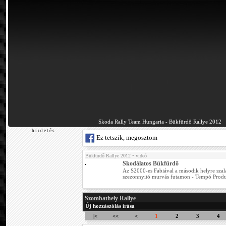
Skoda Rally Team Hungaria - Bükfürdő Rallye 2012
h i r d e t é s
Ez tetszik, megosztom
Bükfürdő Rallye 2012
• videó
Skodálatos Bükfürdő
Az S2000-es Fabiával a második helyre szala
szezonnyitó murvás futamon - Tempó Produk
Szombathely Rallye
Új hozzászólás írása
|<
<<
<
1
2
3
4