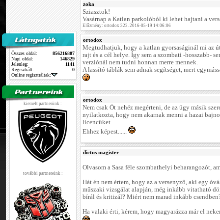
zoka
Sziasztok!
Vasárnap a Katlan parkolóból ki lehet hajtani a vers
Előzmény: ortodox 322. 2016-05-19 14:06:06
ortodox
Megtudhatjuk, hogy a katlan gyorsaságinál mi az út
Összes oldal:
856216807
rajt és a cél helye. Így sem a szombati -hosszabb- s
Napi oldal:
146829
verziónál nem tudni honnan merre mennek.
Jelenleg:
1141
A lassító táblák sem adnak segítséget, mert egymás
Regisztrált:
0
Online regisztráltak:
ortodox
kiemelt partnerünk :
Nem csak Őt nehéz megérteni, de az ügy másik szerepl
nyilatkozta, hogy nem akarnak menni a hazai bajno
licencüket.
Ehhez képest......
dictus magister
Olvasom a Sasa féle szombathelyi beharangozót, am
további partnereink :
Hát én nem értem, hogy az a versenyző, aki egy óvás
műszaki vizsgálat alapján, még inkább vitatható d
bírál és kritizál? Miért nem marad inkább csendben
Ha valaki érti, kérem, hogy magyarázza már el nekem