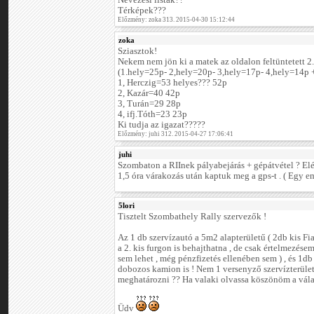
Nevezési listák??
Térképek???
Előzmény: zoka 313. 2015-04-30 15:12:44
zoka
Sziasztok!
Nekem nem jön ki a matek az oldalon feltüntetett 2
(1.hely=25p- 2,hely=20p- 3,hely=17p- 4,hely=14p +
1, Herczig=53 helyes??? 52p
2, Kazár=40 42p
3, Turán=29 28p
4, ifj.Tóth=23 23p
Ki tudja az igazat?????
Előzmény: juhi 312. 2015-04-27 17:06:41
juhi
Szombaton a RIInek pályabejárás + gépátvétel ? El
1,5 óra várakozás után kaptuk meg a gps-t . ( Egy em
5lori
Tisztelt Szombathely Rally szervezők !
Az 1 db szervízautó a 5m2 alapterületű ( 2db kis Fi
a 2. kis furgon is behajthatna , de csak értelmezésem
sem lehet , még pénzfizetés ellenében sem ) , és 1
dobozos kamion is ! Nem 1 versenyző szervízterüle
meghatározni ?? Ha valaki olvassa köszönöm a válas
Üdv