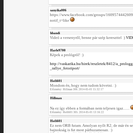
sanyika006
https://www.facebook.com/groups/16095744426
notif_t=like
hbandi
Videó a versenyről, benne pár szép kereszttel :)
VID
Harle9700
Képek a prológról! :)
http://vaskarika.hu/hirek/reszletek/8412/a_prolo
_rallye_fotoriport/
Hofi601
Mondom én, hogy nem tudom követni. :)
Előzmény: Hillman 306. 2014-05-01 15:32:17
Hillman
Na ez így ebben a formában nem teljesen igaz.......
Előzmény: Hofi601 305. 2014-05-01 13:16:22
Hofi601
Ez nem ORB futam. Amolyan nyílt R2; de már én s
bajnokság is fut most párhuzamosan. :)