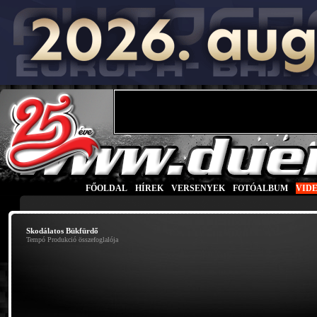
FŐOLDAL
|
HÍREK
|
VERSENYEK
|
FOTÓALBUM
|
VID
Skodálatos Bükfürdő
Tempó Produkció összefoglalója