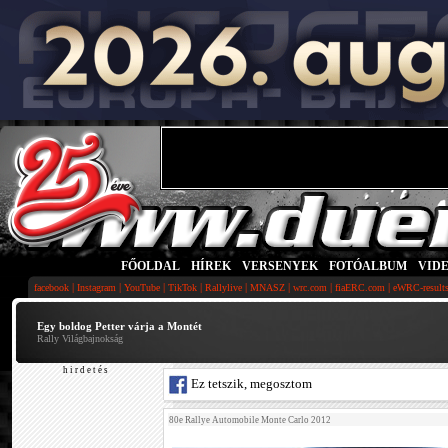
FŐOLDAL
|
HÍREK
|
VERSENYEK
|
FOTÓALBUM
|
VID
|
|
|
|
|
|
|
|
facebook
Instagram
YouTube
TikTok
Rallylive
MNASZ
wrc.com
fiaERC.com
eWRC-result
Egy boldog Petter várja a Montét
Rally Világbajnokság
h i r d e t é s
Ez tetszik, megosztom
80e Rallye Automobile Monte Carlo 2012