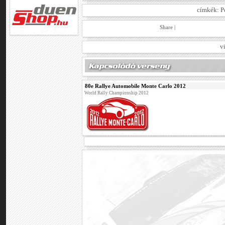
címkék:
P
Share
|
v
80e Rallye Automobile Monte Carlo 2012
World Rally Championship 2012