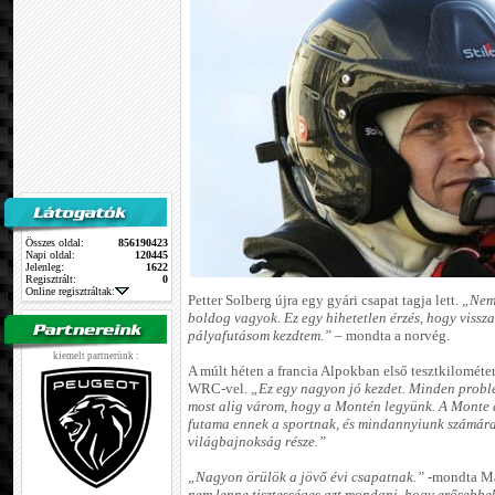
Összes oldal:
856190423
Napi oldal:
120445
Jelenleg:
1622
Regisztrált:
0
Online regisztráltak:
Petter Solberg újra egy gyári csapat tagja lett.
„Nem 
boldog vagyok. Ez egy hihetetlen érzés, hogy vissz
pályafutásom kezdtem.”
– mondta a norvég.
kiemelt partnerünk :
A múlt héten a francia Alpokban első tesztkilométer
WRC-vel.
„Ez egy nagyon jó kezdet. Minden probl
most alig várom, hogy a Montén legyünk. A Monte 
futama ennek a sportnak, és mindannyiunk számára
világbajnokság része.”
„Nagyon örülök a jövő évi csapatnak.”
-mondta Ma