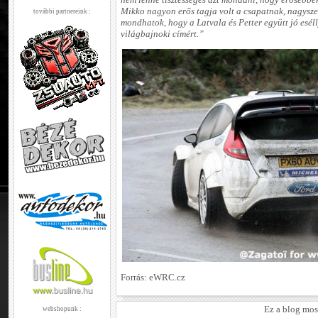
nem lenne tisztességes azt mondani, hogy erősebbek
Mikko nagyon erős tagja volt a csapatnak, nagysze
további partnereink :
mondhatok, hogy a Latvala és Petter együtt jó eséll
világbajnoki címért.”
Forrás: eWRC.cz
Ez a blog mos
webshopunk :