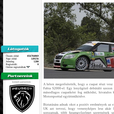
Összes oldal:
856704069
Napi oldal:
149256
Jelenleg:
1280
Regisztrált:
0
Online regisztráltak:
kiemelt partnerünk :
A héten megerősítették, hogy a csapat részt ves
Fabia S2000-el. Egy lenyűgöző debütáló szezon u
másodlagos csapatként fog működni, hivatalos 
Motorsporttal együttműködve.
Biztatására adnak okot a pozitív eredmények az 
UK azt tervezi, hogy versenyképes lesz akár 
sorozatnak, több futamgyőzelmet szeretnének s