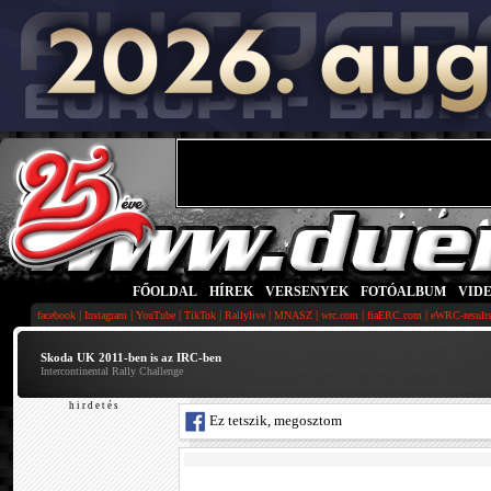
FŐOLDAL
|
HÍREK
|
VERSENYEK
|
FOTÓALBUM
|
VID
|
|
|
|
|
|
|
|
facebook
Instagram
YouTube
TikTok
Rallylive
MNASZ
wrc.com
fiaERC.com
eWRC-result
Skoda UK 2011-ben is az IRC-ben
Intercontinental Rally Challenge
h i r d e t é s
Ez tetszik, megosztom