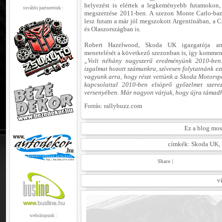
helyezést is elértek a legkeményebb futamokon
további partnereink :
megszerzése 2011-ben. A szezon Monte Carlo-ban
lesz futam a már jól megszokott Argentínában, a 
és Olaszországban is.
Robert Hazelwood, Skoda UK igazgatója arra
menetelését a következő szezonban is, így kommen
„Volt néhány nagyszerű eredményünk 2010-ben.
izgalmat hozott számunkra, szívesen folytatnánk ez
vagyunk arra, hogy részt vettünk a Skoda Motorspo
kapcsolattal 2010-ben elsöprő győzelmet szere
versenyében. Már nagyon várjuk, hogy újra támad
Forrás: rallybuzz.com
Ez a blog mos
címkék:
Skoda UK
,
Share
|
v
webshopunk :