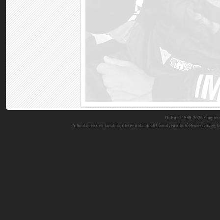
DuEn © 1999-2026 •
impres
A honlap eredeti tartalma, illetve oldalainak bármilyen alkotóeleme (szöveg, ké