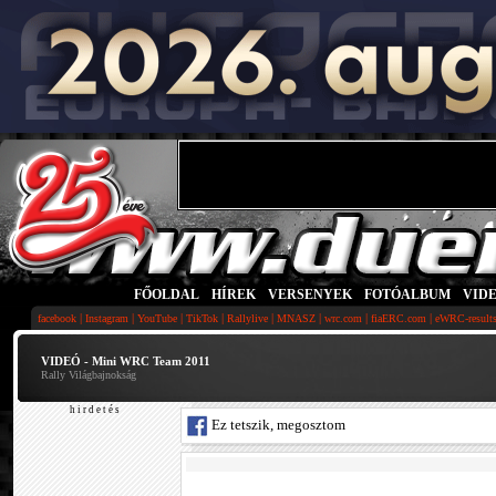
FŐOLDAL
|
HÍREK
|
VERSENYEK
|
FOTÓALBUM
|
VID
|
|
|
|
|
|
|
|
facebook
Instagram
YouTube
TikTok
Rallylive
MNASZ
wrc.com
fiaERC.com
eWRC-result
VIDEÓ - Mini WRC Team 2011
Rally Világbajnokság
h i r d e t é s
Ez tetszik, megosztom