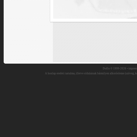
DuEn © 1999-2026 •
impres
A honlap eredeti tartalma, illetve oldalainak bármilyen alkotóeleme (szöveg, ké