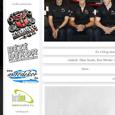
további partnereink :
Ez a blog mos
címkék:
Dani Sordo
,
Kris Meeke
,
Share
|
v
webshopunk :