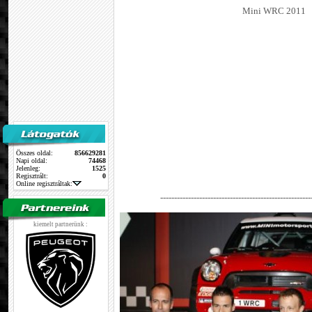
Mini WRC 2011
Összes oldal:
856629281
Napi oldal:
74468
Jelenleg:
1525
Regisztrált:
0
Online regisztráltak:
------------------------------------------------------
kiemelt partnerünk :