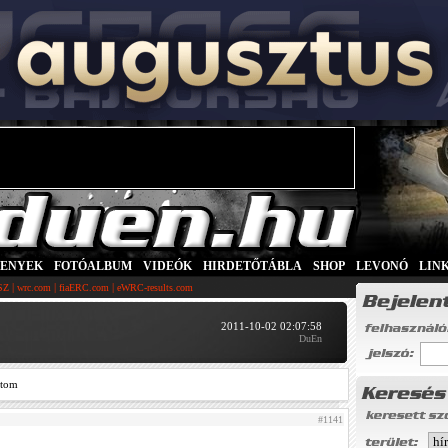
SENYEK
|
FOTÓALBUM
|
VIDEÓK
|
HIRDETŐTÁBLA
|
SHOP
|
LEVONÓ
|
LIN
|
|
|
SZ
wrc.com
fiaERC.com
eWRC-results.com
2011-10-02 02:07:58
DuEn
ztom
#1141