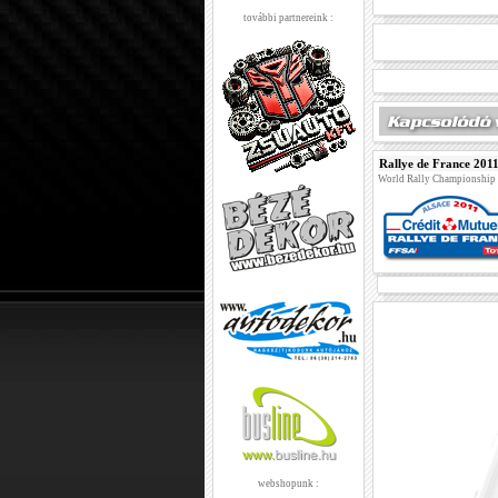
további partnereink :
Rallye de France 201
World Rally Championship
webshopunk :