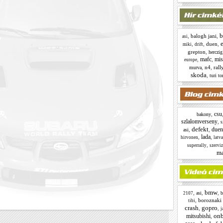
b
,
balogh jani
,
asi
,
,
duen
,
miki
drift
grepton
,
herczig
mafc
mis
,
,
europe
,
n4
,
rall
murva
skoda
,
turi t
csu
,
bakony
szlalomverseny
,
s
defekt
duen
,
,
asi
lada
,
,
hirvonen
latva
,
superrally
szerviz
m
bmw
,
,
,
asi
b
2107
,
boroznaki t
tibi
crash
gopro
,
,
j
on
mitsubishi
,