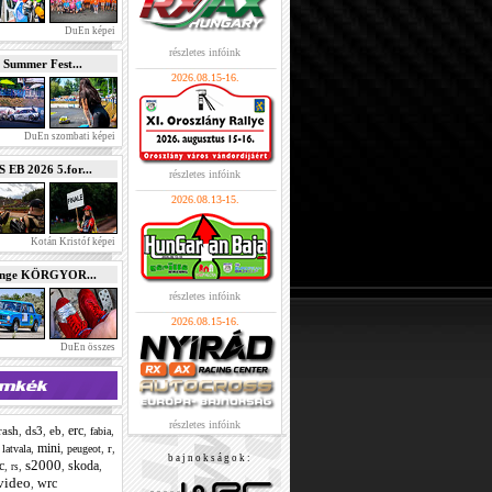
DuEn képei
részletes infóink
 Summer Fest...
2026.08.15-16.
DuEn szombati képei
B 2026 5.for...
részletes infóink
2026.08.13-15.
Kotán Kristóf képei
enge KÖRGYOR...
részletes infóink
2026.08.15-16.
DuEn összes
részletes infóink
erc
rash
,
ds3
,
eb
,
,
,
fabia
mini
,
,
,
,
r
,
latvala
peugeot
b a j n o k s á g o k :
s2000
c
skoda
,
,
,
,
rs
video
wrc
,