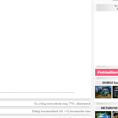
h i 
DOBOZ Sarde
-----------------------------------------------------------------------
Ez a blog most jelenik meg 7701. alkalommal
METABOND Ku
Eddigi hozzászólások (0) •
Új hozzászólás írása