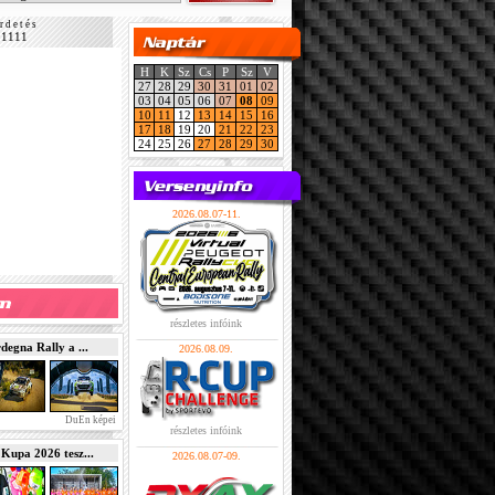
r d e t é s
11111
H
K
Sz
Cs
P
Sz
V
27
28
29
30
31
01
02
03
04
05
06
07
08
09
10
11
12
13
14
15
16
17
18
19
20
21
22
23
24
25
26
27
28
29
30
2026.08.07-11.
részletes infóink
gna Rally a ...
2026.08.09.
DuEn képei
részletes infóink
pa 2026 tesz...
2026.08.07-09.