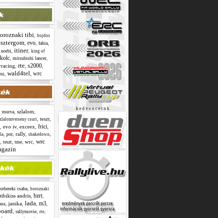
oroznaki tibi
,
bujdos
esztergom
evo
,
,
,
fabia
itiner
,
,
 norbi
king of
kolc
,
,
mitsubishi lancer
rte
s2000
yracing
,
,
,
wald4tel
wrc
,
,
omi
k e d v e n c e i n k
,
,
szlalom
,
murva
,
teszt
,
zlalomverseny csuri
frici
,
evo iv
,
exceex
,
,
,
,
rally
,
,
por
la
shakedown
wrc
,
,
,
wrc
,
teszt
tme
agazin
,
orbereki csaba
boroznaki
bzrt
ibikiss andris
,
,
lada
m3
,
janika
,
,
,
ana
board
,
,
,
rallymovie
rte