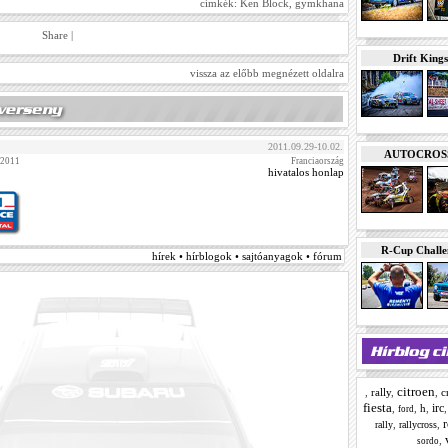
címkék:
Ken Block
,
gymkhana
Share
|
Drift Kings
vissza az előbb megnézett oldalra
1
2011.09.29-10.02.
AUTOCROSS E
 2011
Franciaország
hivatalos honlap
R-Cup Chall
hírek • hírblogok • sajtóanyagok • fórum
citroen
,
rally
,
,
c
fiesta
irc
,
,
h
,
ford
r
,
,
rally
rallycross
,
sordo