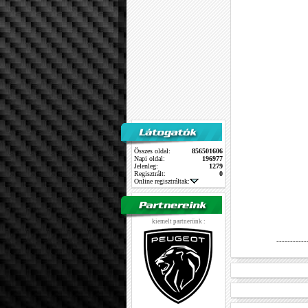
Összes oldal:
856501606
Napi oldal:
196977
Jelenleg:
1279
Regisztrált:
0
Online regisztráltak:
kiemelt partnerünk :
-----------