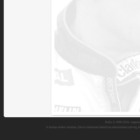
DuEn © 1999-2026 •
impres
A honlap eredeti tartalma, illetve oldalainak bármilyen alkotóeleme (szöveg, ké