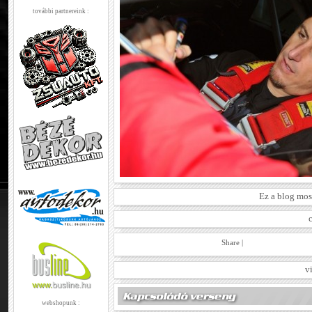
további partnereink :
Ez a blog mos
Share
|
v
webshopunk :