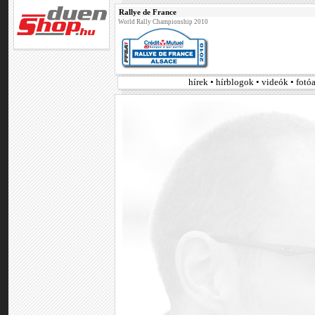
Rallye de France
World Rally Championship 2010
hírek • hírblogok • videók • fot