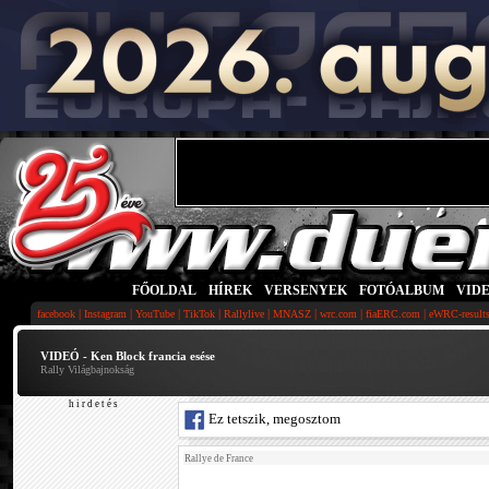
FŐOLDAL
|
HÍREK
|
VERSENYEK
|
FOTÓALBUM
|
VID
|
|
|
|
|
|
|
|
facebook
Instagram
YouTube
TikTok
Rallylive
MNASZ
wrc.com
fiaERC.com
eWRC-result
VIDEÓ - Ken Block francia esése
Rally Világbajnokság
h i r d e t é s
Ez tetszik, megosztom
Rallye de France