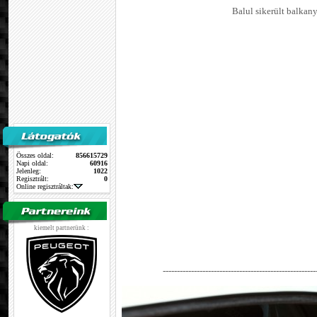
Balul sikerült balkan
Összes oldal:
856615729
Napi oldal:
60916
Jelenleg:
1022
Regisztrált:
0
Online regisztráltak:
kiemelt partnerünk :
------------------------------------------------------