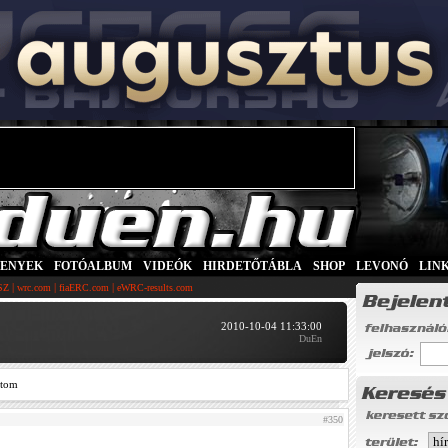
SENYEK
|
FOTÓALBUM
|
VIDEÓK
|
HIRDETŐTÁBLA
|
SHOP
|
LEVONÓ
|
LIN
|
|
|
SZ
wrc.com
fiaERC.com
eWRC-results.com
2010-10-04 11:33:00
DuEn
ztom
#350