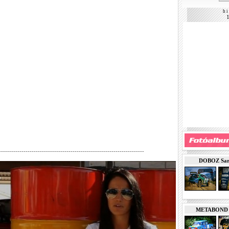
h i 
-----------------------------------------------------------------------
DOBOZ Sarde
METABOND Ku