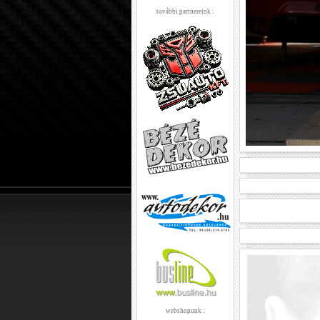
további partnereink :
webshopunk :