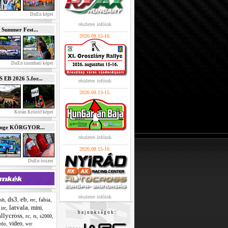
DuEn képei
részletes infóink
 Summer Fest...
2026.08.15-16.
DuEn szombati képei
B 2026 5.for...
részletes infóink
2026.08.13-15.
Kotán Kristóf képei
enge KÖRGYOR...
részletes infóink
2026.08.15-16.
DuEn összes
részletes infóink
ds3
eb
,
,
,
,
fabia
,
ash
erc
latvala
mini
,
,
,
,
irc
b a j n o k s á g o k :
allycross
,
rc
,
,
,
rs
s2000
video
,
,
rdo
wrc