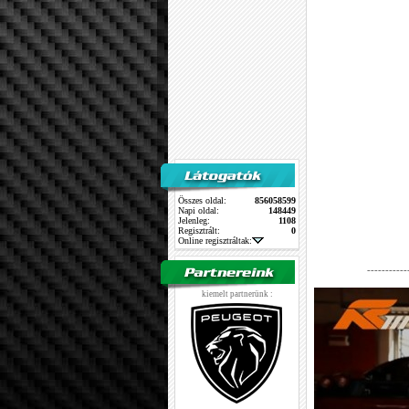
Összes oldal:
856058599
Napi oldal:
148449
Jelenleg:
1108
Regisztrált:
0
Online regisztráltak:
-----------
kiemelt partnerünk :