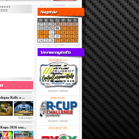
r d e t é s
11111
H
K
Sz
Cs
P
Sz
V
27
28
29
30
31
01
02
03
04
05
06
07
08
09
10
11
12
13
14
15
16
17
18
19
20
21
22
23
24
25
26
27
28
29
30
2026.08.07-11.
részletes infóink
gna Rally a ...
2026.08.09.
DuEn képei
részletes infóink
pa 2026 tesz...
2026.08.07-09.