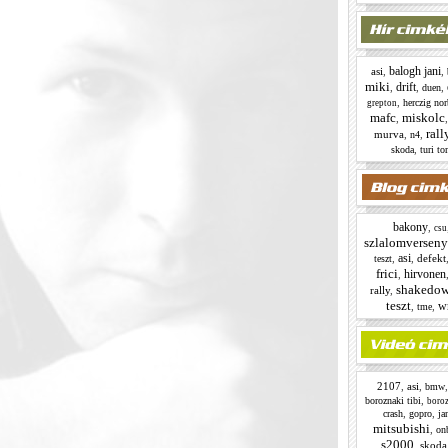
balogh jani
asi
,
,
miki
drift
,
,
,
duen
,
herczig nor
grepton
mafc
miskolc
,
rall
murva
,
,
n4
,
skoda
turi to
bakony
,
csu
szlalomverseny
asi
,
,
defekt
teszt
frici
hirvonen
,
shakedo
rally
,
teszt
w
,
,
tme
2107
,
asi
,
bmw
,
boroznaki tibi
boroz
,
,
crash
gopro
ja
mitsubishi
,
on
s2000
,
skoda