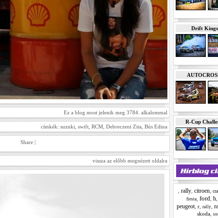
Drift Kings
AUTOCROSS E
Ez a blog most jelenik meg 3784. alkalommal
R-Cup Chall
címkék:
suzuki
,
swift
,
RCM
,
Debreczeni Zita
,
Bús Edina
Share
|
vissza az előbb megnézett oldalra
rally
citroen
,
,
,
cr
ford
h
,
,
fiesta
r
peugeot
,
r
,
,
rally
skoda
,
so