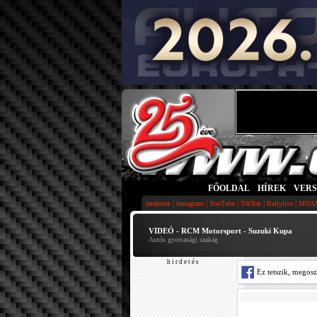
FŐOLDAL
|
HÍREK
|
VER
|
|
|
|
|
facebook
Instagram
YouTube
TikTok
Rallylive
MNA
VIDEÓ - RCM Motorsport - Suzuki Kupa
Autós gyorsasági szakág
h i r d e t é s
Ez tetszik, megos