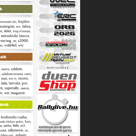
bujdos
,
boroznaki tibi
fabia
esztergom
,
,
,
evo
itiner
,
,
,
bi
king of europe
mitsubishi lancer
,
,
yracing
s2000
,
,
,
rte
wald4tel
wrc
,
,
mi
k e d v e n c e i n k
szlalom
,
,
,
murva
,
szlalomverseny csuri
,
exceex
,
,
,
,
duen
evo iv
latvala
por
lada
,
,
,
,
wn
superrally
,
,
,
szerviz
wrc magazin
rc
,
borbereki csaba
,
,
,
bzrt
,
naki tibikiss andris
lada
,
,
,
m3
,
na
janika
rallymovie
,
,
,
board
rte
subaru
 fabia wrc
,