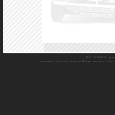
DuEn © 1999-2026 •
impres
A honlap eredeti tartalma, illetve oldalainak bármilyen alkotóeleme (szöveg, ké