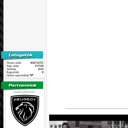
Összes oldal:
856712372
Napi oldal:
157559
Jelenleg:
1133
Regisztrált:
0
Online regisztráltak:
kiemelt partnerünk :
------------------------------------------------------