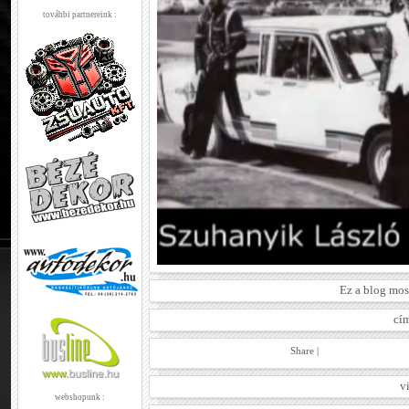
további partnereink :
Ez a blog mos
cí
Share
|
v
webshopunk :