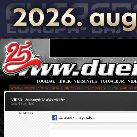
FŐOLDAL
|
HÍREK
|
VERSENYEK
|
FOTÓALBUM
|
VID
|
|
|
|
|
|
|
|
facebook
Instagram
YouTube
TikTok
Rallylive
MNASZ
wrc.com
fiaERC.com
eWRC-result
VIDEÓ - Szuhanyik László emlékére
Lepold Sportvideó
h i r d e t é s
Ez tetszik, megosztom