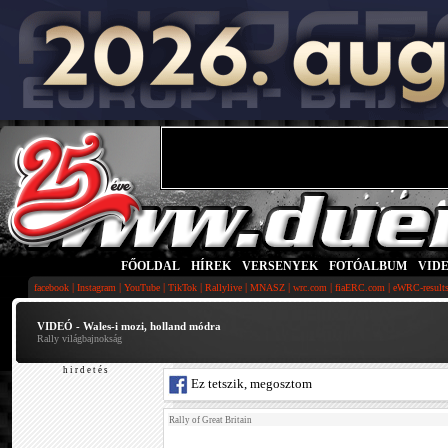
FŐOLDAL
|
HÍREK
|
VERSENYEK
|
FOTÓALBUM
|
VID
|
|
|
|
|
|
|
|
facebook
Instagram
YouTube
TikTok
Rallylive
MNASZ
wrc.com
fiaERC.com
eWRC-result
VIDEÓ - Wales-i mozi, holland módra
Rally világbajnokság
h i r d e t é s
Ez tetszik, megosztom
Rally of Great Britain