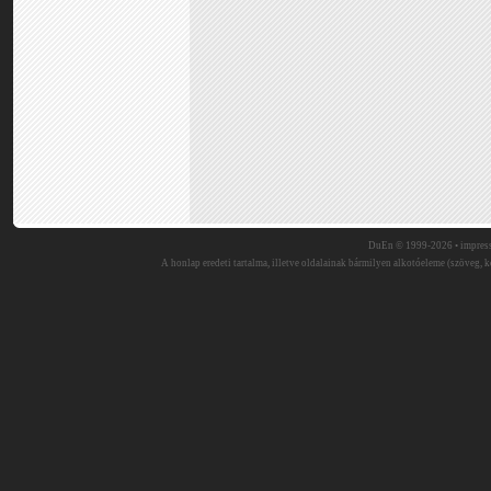
DuEn © 1999-2026 •
impres
A honlap eredeti tartalma, illetve oldalainak bármilyen alkotóeleme (szöveg, ké