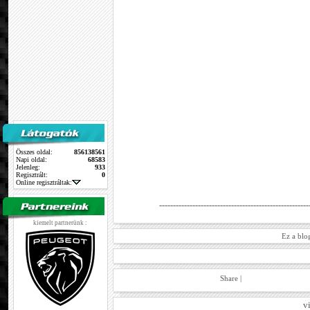
Összes oldal:
856138561
Napi oldal:
68583
Jelenleg:
933
Regisztrált:
0
Online regisztráltak:
------------------------------------------------------
kiemelt partnerünk :
Ez a blo
Share
|
v