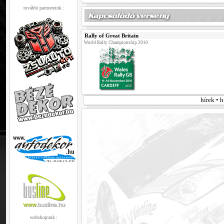
további partnereink :
Rally of Great Britain
World Rally Championship 2010
hírek • 
webshopunk :