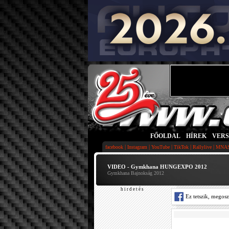
FŐOLDAL
|
HÍREK
|
VER
|
|
|
|
|
facebook
Instagram
YouTube
TikTok
Rallylive
MNA
VIDEO - Gymkhana HUNGEXPO 2012
Gymkhana Bajnokság 2012
h i r d e t é s
Ez tetszik, megos