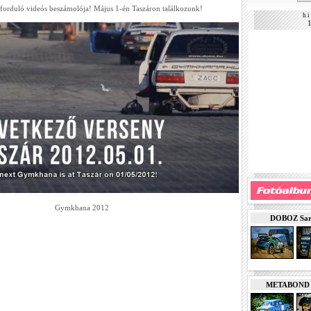
 forduló videós beszámolója! Május 1-én Taszáron találkozunk!
h i 
Gymkhana 2012
DOBOZ Sarde
METABOND Ku