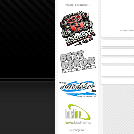
további partnereink :
-----------
webshopunk :