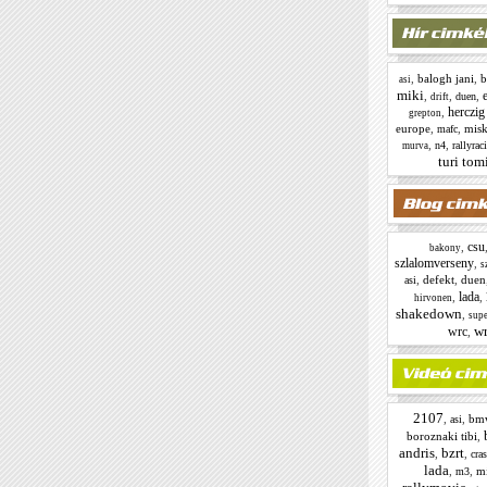
,
balogh jani
,
b
asi
miki
,
,
,
duen
drift
herczig
,
grepton
europe
,
,
misk
mafc
,
,
n4
rallyrac
murva
turi tom
csu
,
bakony
szlalomverseny
,
s
,
defekt
,
duen
asi
lada
,
,
hirvonen
shakedown
,
supe
w
wrc
,
2107
,
,
bm
asi
boroznaki tibi
,
andris
bzrt
,
,
cra
lada
,
,
mi
m3