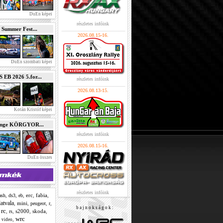
DuEn képei
részletes infóink
 Summer Fest...
2026.08.15-16.
DuEn szombati képei
B 2026 5.for...
részletes infóink
2026.08.13-15.
Kotán Kristóf képei
enge KÖRGYOR...
részletes infóink
2026.08.15-16.
DuEn összes
részletes infóink
,
,
,
erc
,
fabia
,
ash
ds3
eb
latvala
,
mini
,
,
,
peugeot
r
b a j n o k s á g o k :
rc
,
,
,
s2000
,
skoda
,
rs
wrc
,
,
video