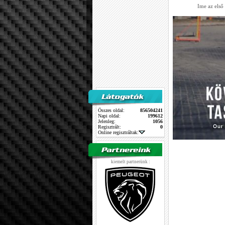
Ime az első
Összes oldal:
856504241
Napi oldal:
199612
Jelenleg:
1056
Regisztrált:
0
Online regisztráltak:
kiemelt partnerünk :