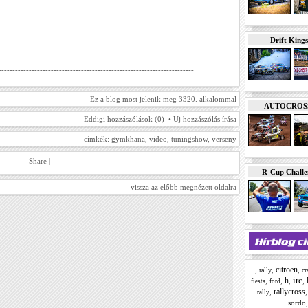
Drift Kings
-----------------------------------------------------------------------
Ez a blog most jelenik meg 3320. alkalommal
AUTOCROSS E
Eddigi hozzászólások (0) •
Új hozzászólás írása
címkék:
gymkhana
,
video
,
tuningshow
,
verseny
Share
|
R-Cup Chall
vissza az előbb megnézett oldalra
citroen
,
,
,
rally
cr
irc
h
,
,
,
,
fiesta
ford
rallycross
,
rally
sordo