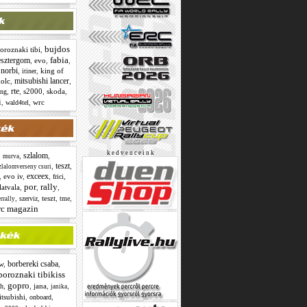
bujdos
oroznaki tibi
,
fabia
esztergom
,
evo
,
,
 norbi
,
,
king of
itiner
mitsubishi lancer
olc
,
,
rte
,
,
s2000
,
skoda
,
ing
i
,
,
wrc
wald4tel
k e d v e n c e i n k
szlalom
,
,
,
murva
teszt
,
,
zlalomverseny csuri
exceex
,
evo iv
,
,
,
frici
por
rally
latvala
,
,
,
,
,
teszt
,
,
szerviz
tme
rrally
rc magazin
borbereki csaba
w
,
,
boroznaki tibikiss
gopro
,
,
jana
,
,
sh
janika
tsubishi
,
,
onboard