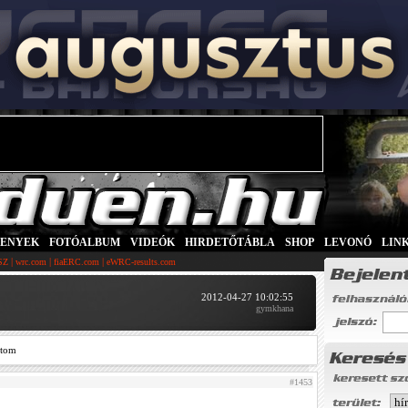
SENYEK
|
FOTÓALBUM
|
VIDEÓK
|
HIRDETŐTÁBLA
|
SHOP
|
LEVONÓ
|
LIN
|
|
|
SZ
wrc.com
fiaERC.com
eWRC-results.com
2012-04-27 10:02:55
gymkhana
ztom
#1453