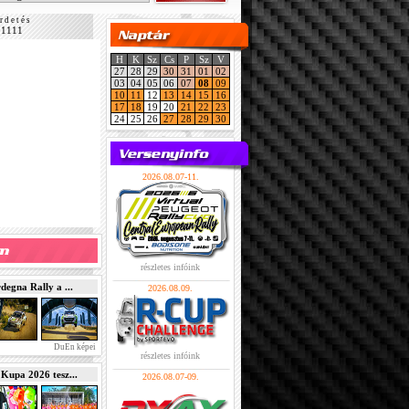
r d e t é s
11111
H
K
Sz
Cs
P
Sz
V
27
28
29
30
31
01
02
03
04
05
06
07
08
09
10
11
12
13
14
15
16
17
18
19
20
21
22
23
24
25
26
27
28
29
30
2026.08.07-11.
részletes infóink
gna Rally a ...
2026.08.09.
DuEn képei
részletes infóink
pa 2026 tesz...
2026.08.07-09.