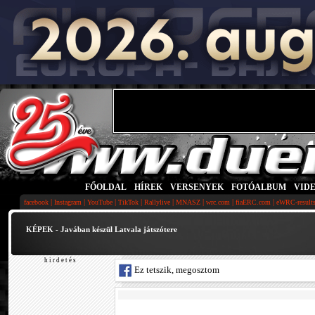
FŐOLDAL
|
HÍREK
|
VERSENYEK
|
FOTÓALBUM
|
VID
|
|
|
|
|
|
|
|
facebook
Instagram
YouTube
TikTok
Rallylive
MNASZ
wrc.com
fiaERC.com
eWRC-result
KÉPEK - Javában készül Latvala játszótere
h i r d e t é s
Ez tetszik, megosztom