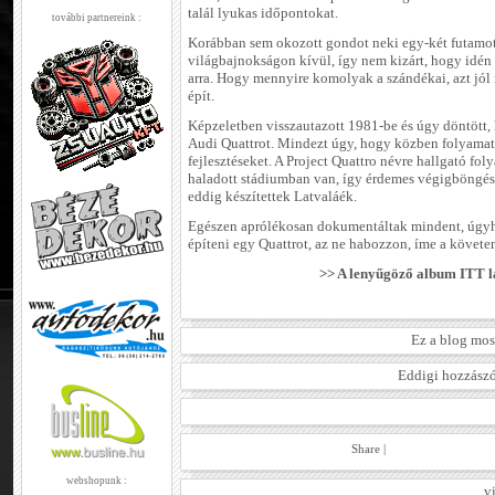
talál lyukas időpontokat.
további partnereink :
Korábban sem okozott gondot neki egy-két futamot 
világbajnokságon kívül, így nem kizárt, hogy idén 
arra. Hogy mennyire komolyak a szándékai, azt jól
épít.
Képzeletben visszautazott 1981-be és úgy döntött, 
Audi Quattrot. Mindezt úgy, hogy közben folyama
fejlesztéseket. A Project Quattro névre hallgató fo
haladott stádiumban van, így érdemes végigböngész
eddig készítettek Latvaláék.
Egészen aprólékosan dokumentáltak mindent, úgy
építeni egy Quattrot, az ne habozzon, íme a követe
>> A lenyűgöző album ITT l
Ez a blog mos
Eddigi hozzászó
Share
|
webshopunk :
v