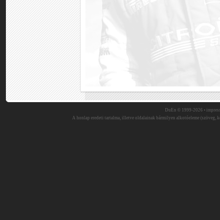
DuEn © 1999-2026 •
impres
A honlap eredeti tartalma, illetve oldalainak bármilyen alkotóeleme (szöveg, ké