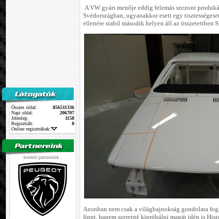
A VW gyári menője eddig felemás szezont produkál
Svédországban, ugyanakkor esett egy tisztességes
ellenére stabil második helyen áll az összetettben 
Összes oldal:
856511336
Napi oldal:
206707
Jelenleg:
1158
Regisztrált:
0
Online regisztráltak:
kiemelt partnerünk :
Azonban nem csak a világbajnokság gondolata fogl
finnt, hanem szeretné kipróbálni magát idén is His