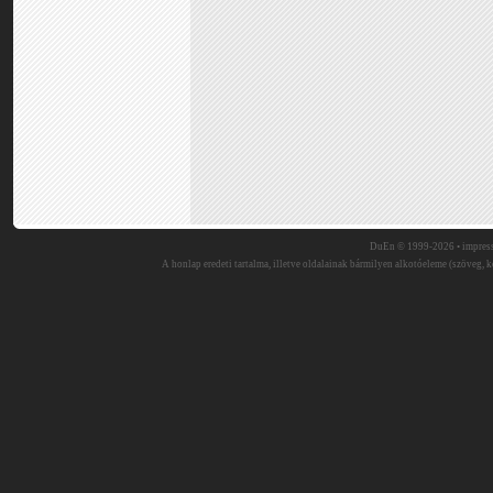
DuEn © 1999-2026 •
impres
A honlap eredeti tartalma, illetve oldalainak bármilyen alkotóeleme (szöveg, ké