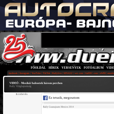
FŐOLDAL
|
HÍREK
|
VERSENYEK
|
FOTÓALBUM
|
VID
|
|
|
|
|
|
|
|
facebook
Instagram
YouTube
TikTok
Rallylive
MNASZ
wrc.com
fiaERC.com
eWRC-result
VIDEÓ - Mexikói balesetek három percben
Rally Világbajnokság
h i r d e t é s
Ez tetszik, megosztom
Rally Guanajuato Mexico 2014