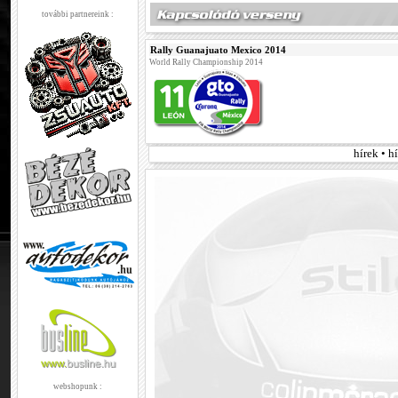
további partnereink :
Rally Guanajuato Mexico 2014
World Rally Championship 2014
hírek • h
webshopunk :