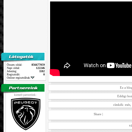
Összes oldal:
856677059
Napi oldal:
122246
Jelenleg:
1182
Regisztrált:
0
Online regisztráltak:
Ez a blo
kiemelt partnerünk :
Eddigi hoz
címkék:
esés
,
Share
|
v