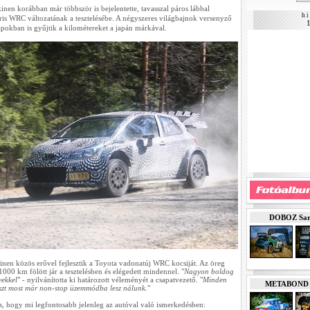
n korábban már többször is bejelentette, tavasszal páros lábbal
h i 
ris WRC változatának a tesztelésébe. A négyszeres világbajnok versenyző
napokban is gyűjtik a kilométereket a japán márkával.
DOBOZ Sarde
nen közös erővel fejlesztik a Toyota vadonatúj WRC kocsiját. Az öreg
000 km fölött jár a tesztelésben és elégedett mindennel. "
Nagyon boldog
yekkel
" - nyilvánította ki határozott véleményét a csapatvezető. "
Minden
METABOND Ku
eszt most már non-stop üzemmódba lesz nálunk.
"
is, hogy mi legfontosabb jelenleg az autóval való ismerkedésben: