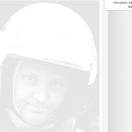
,
tr
celica gtfour
wa