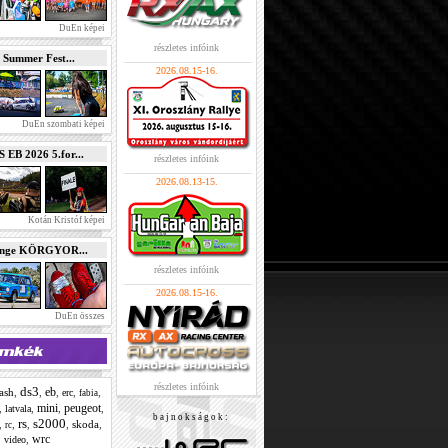
DuEn képei
részletes infóink
 Summer Fest...
2026.08.15-16.
DuEn szombati képei
B 2026 5.for...
részletes infóink
2026.08.13-15.
Kotán Kristóf képei
enge KÖRGYOR...
részletes infóink
2026.08.15-16.
DuEn összes
részletes infóink
ds3
eb
ash
,
,
,
,
,
erc
fabia
mini
peugeot
,
,
,
,
latvala
b a j n o k s á g o k :
rs
s2000
,
,
,
,
skoda
,
rc
wrc
,
,
video