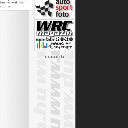
,
,
vfts
,
abant
turi tomi
rtbmw
s t a t i s z t i k á k