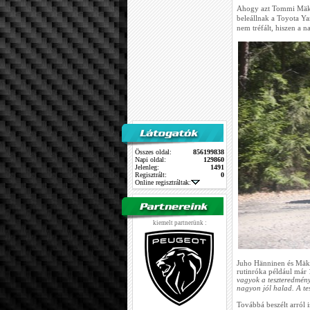
Ahogy azt Tommi Mäkine
beleállnak a Toyota Ya
nem tréfált, hiszen a 
Összes oldal:
856199838
Napi oldal:
129860
Jelenleg:
1491
Regisztrált:
0
Online regisztráltak:
kiemelt partnerünk :
Juho Hänninen és Mäki
rutinróka például már 1
vagyok a teszteredmén
nagyon jól halad. A t
Továbbá beszélt arról 