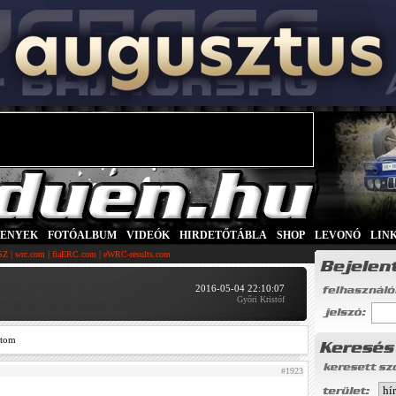
SENYEK
|
FOTÓALBUM
|
VIDEÓK
|
HIRDETŐTÁBLA
|
SHOP
|
LEVONÓ
|
LIN
|
|
|
SZ
wrc.com
fiaERC.com
eWRC-results.com
2016-05-04 22:10:07
Győri Kristóf
ztom
#1923