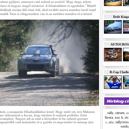
datot gyűjteni, amennyit csak tudunk az autóról. Hogy megy, milyen
avítani és hogyan reagál mindenre. A hőmérsékletre és egyebekre.
" Másfél
ábbállnak európa déli része felé, ahol további murva tesztekre kerül majd
madik Yaris is célegyenesben van és az aszfaltos tesztekre el is készül.
Drift Kings
AUTOCROSS E
R-Cup Chall
elnek, a puuppolai főhadiszálláshoz közel. Hogy miért ott, erre Mäkinen
rally
citroen
,
,
,
cr
et változtatunk a kocsin, hogy mindent ki tudjunk próbálni. Ezért
fiesta
irc
h
,
,
,
ford
rszágban. Nagyon jók az utak a környéken és ha valamit gyorsan
rallycross
r
,
,
 egyszerűbb csak beszaladni itt a gyárba és megcsinálni és másnap újra
rally
sordo