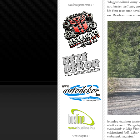
"
Megpróbálunk annyi a
további partnereink :
területeken kell még j
hét finn teszt után tov
sor. Ráadásul már a har
Jelenleg északon teszt
adott választ: "
Rengeteg
maradunk sokáig Finno
módosítani kell, akkor
webshopunk :
mehetünk tesztelni.
"