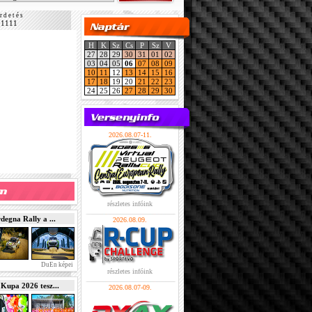
r d e t é s
11111
H
K
Sz
Cs
P
Sz
V
27
28
29
30
31
01
02
03
04
05
06
07
08
09
10
11
12
13
14
15
16
17
18
19
20
21
22
23
24
25
26
27
28
29
30
2026.08.07-11.
részletes infóink
gna Rally a ...
2026.08.09.
DuEn képei
részletes infóink
pa 2026 tesz...
2026.08.07-09.