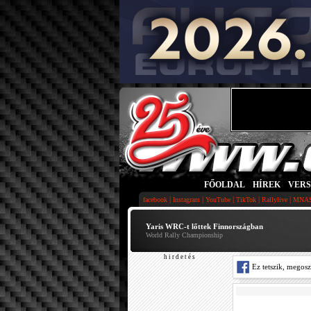
FŐOLDAL
|
HÍREK
|
VER
|
|
|
|
|
facebook
Instagram
YouTube
TikTok
Rallylive
MNA
Yaris WRC-t lőttek Finnországban
World Rally Championship
h i r d e t é s
Ez tetszik, megos