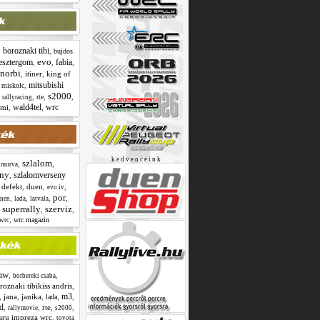
boroznaki tibi
,
,
bujdos
evo
esztergom
fabia
,
,
,
 norbi
,
itiner
,
king of
mitsubishi
,
,
miskolc
s2000
,
,
,
,
rte
rallyracing
wald4tel
wrc
omi
,
,
k e d v e n c e i n k
szlalom
,
,
,
murva
eny
szlalomverseny
,
,
defekt
,
duen
,
,
evo iv
por
,
,
,
,
onen
lada
latvala
superrally
szerviz
,
,
,
,
wrc magazin
wrc
mw
,
,
borbereki csaba
roznaki tibikiss andris
,
m3
,
jana
,
janika
,
,
,
lada
d
,
,
rte
,
,
rallymovie
s2000
aru impreza wrc
,
toyota