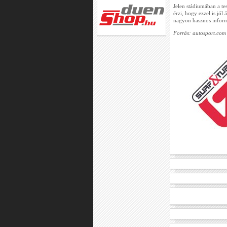
Jelen stádiumában a te
érzi, hogy ezzel is jól
nagyon hasznos inform
Forrás: autosport.com