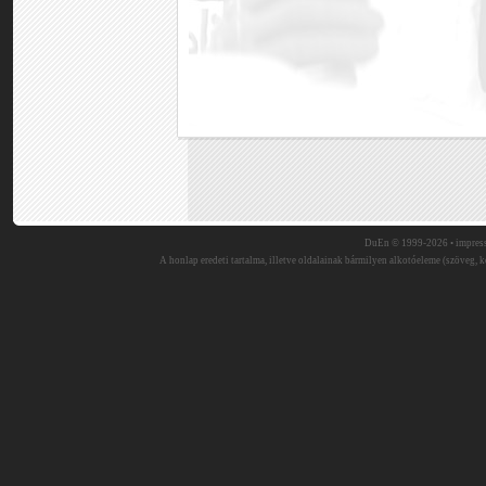
DuEn © 1999-2026 •
impres
A honlap eredeti tartalma, illetve oldalainak bármilyen alkotóeleme (szöveg, ké