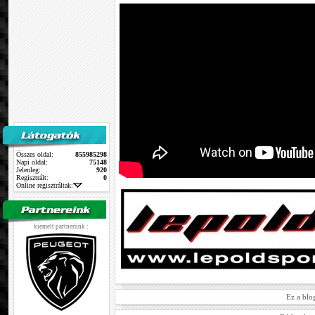
Összes oldal:
855985298
Napi oldal:
75148
Jelenleg:
920
Regisztrált:
0
Online regisztráltak:
kiemelt partnerünk :
Ez a blo