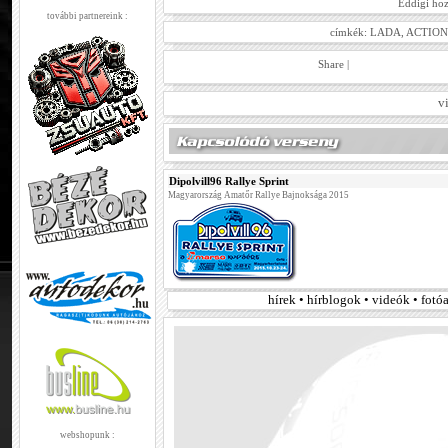
Eddigi hoz
további partnereink :
címkék:
LADA
,
ACTION
Share
|
v
Dipolvill96 Rallye Sprint
Magyarország Amatőr Rallye Bajnoksága 2015
hírek • hírblogok • videók • fot
webshopunk :