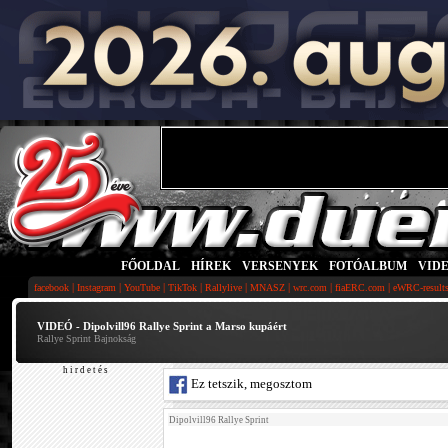
FŐOLDAL
|
HÍREK
|
VERSENYEK
|
FOTÓALBUM
|
VID
|
|
|
|
|
|
|
|
facebook
Instagram
YouTube
TikTok
Rallylive
MNASZ
wrc.com
fiaERC.com
eWRC-result
VIDEÓ - Dipolvill96 Rallye Sprint a Marso kupáért
Rallye Sprint Bajnokság
h i r d e t é s
Ez tetszik, megosztom
Dipolvill96 Rallye Sprint