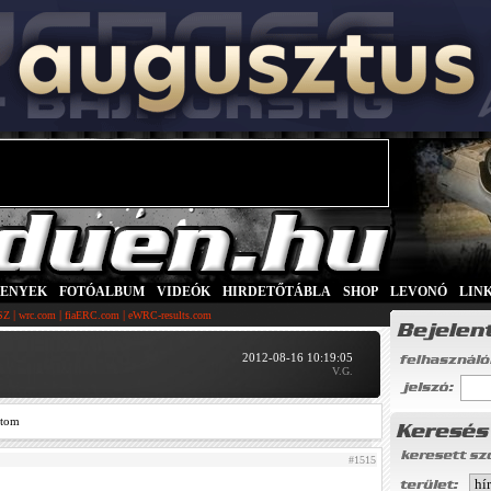
SENYEK
|
FOTÓALBUM
|
VIDEÓK
|
HIRDETŐTÁBLA
|
SHOP
|
LEVONÓ
|
LIN
|
|
|
SZ
wrc.com
fiaERC.com
eWRC-results.com
2012-08-16 10:19:05
V.G.
ztom
#1515