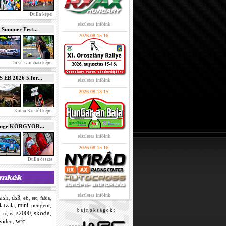
DuEn képei
részletes infóink
 Summer Fest...
2026.08.15-16.
DuEn szombati képei
B 2026 5.for...
részletes infóink
2026.08.13-15.
Kotán Kristóf képei
enge KÖRGYOR...
részletes infóink
2026.08.15-16.
DuEn összes
részletes infóink
ash
ds3
,
,
eb
,
,
,
erc
fabia
mini
latvala
,
,
peugeot
,
b a j n o k s á g o k :
skoda
s2000
,
,
,
,
,
rc
rs
wrc
video
,