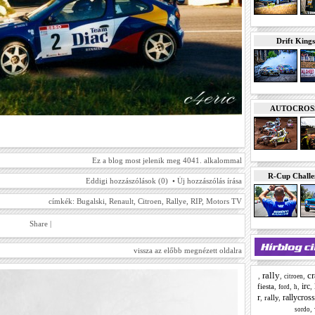
Drift Kings
AUTOCROSS E
Ez a blog most jelenik meg 4041. alkalommal
R-Cup Chall
Eddigi hozzászólások (0) •
Új hozzászólás írása
címkék:
Bugalski
,
Renault
,
Citroen
,
Rallye
,
RIP
,
Motors TV
Share
|
vissza az előbb megnézett oldalra
rally
cr
,
,
,
citroen
irc
fiesta
,
,
,
,
ford
h
r
rallycross
,
rally
,
,
sordo