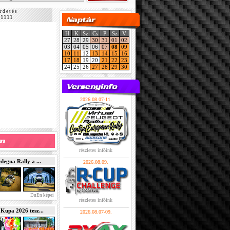
r d e t é s
11111
H
K
Sz
Cs
P
Sz
V
27
28
29
30
31
01
02
03
04
05
06
07
08
09
10
11
12
13
14
15
16
17
18
19
20
21
22
23
24
25
26
27
28
29
30
2026.08.07-11.
részletes infóink
gna Rally a ...
2026.08.09.
DuEn képei
részletes infóink
pa 2026 tesz...
2026.08.07-09.