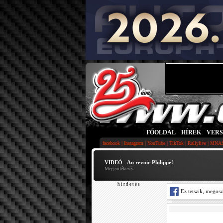
FŐOLDAL
|
HÍREK
|
VER
|
|
|
|
|
facebook
Instagram
YouTube
TikTok
Rallylive
MNA
VIDEÓ - Au revoir Philippe!
Megemlékezés
h i r d e t é s
Ez tetszik, megos