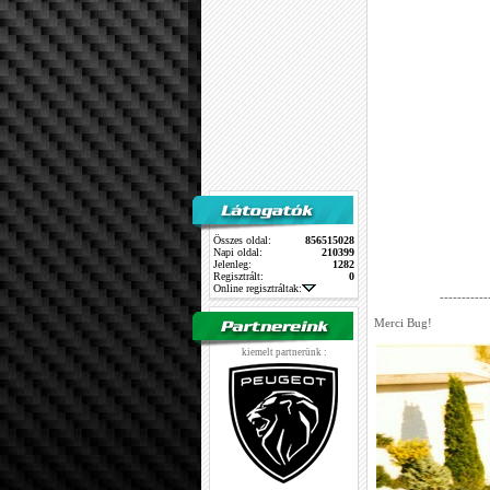
Összes oldal:
856515028
Napi oldal:
210399
Jelenleg:
1282
Regisztrált:
0
Online regisztráltak:
-----------
Merci Bug!
kiemelt partnerünk :