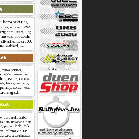
boroznaki tibi
i
,
,
evo
,
duen
,
,
,
esztergom
czig norbi
,
,
king
itiner
miskolc
mitsubishi
,
,
s2000
,
,
,
,
rallyracing
rte
omi
wald4tel
,
,
wrc
k e d v e n c e i n k
,
,
,
murva
szlalom
y
,
,
szlalomverseny csuri
duen
evo iv
exceex
,
,
,
,
,
,
rally
,
lada
latvala
por
perrally
teszt
,
,
,
szerviz
wrc magazin
w
,
borbereki csaba
,
,
bzrt
,
naki tibikiss andris
lada
m3
na
,
janika
,
,
,
rte
,
rallymovie
,
,
ard
bia wrc
,
subaru impreza