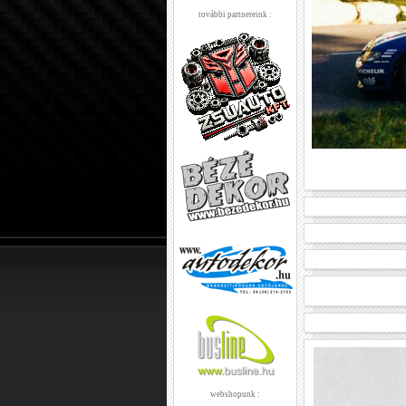
további partnereink :
webshopunk :