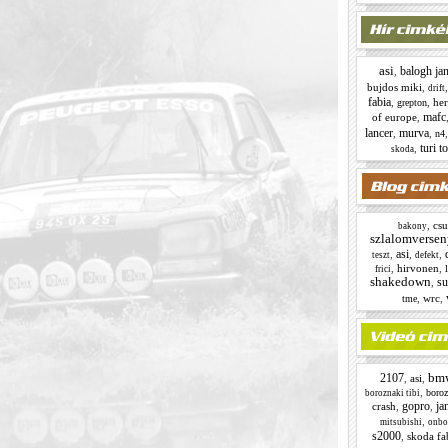
asi
balogh jan
,
bujdos miki
,
drift
fabia
,
,
her
grepton
mafc
of europe
,
lancer
murva
,
,
n4
turi t
,
skoda
,
csu
bakony
szlalomversen
asi
,
,
,
teszt
defekt
,
hirvonen
,
frici
shakedown
su
,
,
wrc
,
tme
bm
2107
,
asi
,
,
boroz
boroznaki tibi
gopro
ja
crash
,
,
,
mitsubishi
onbo
s2000
,
skoda fa