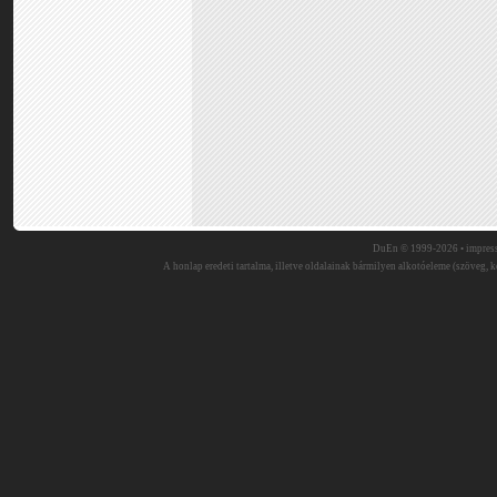
DuEn © 1999-2026 •
impres
A honlap eredeti tartalma, illetve oldalainak bármilyen alkotóeleme (szöveg, ké