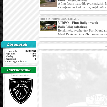
A finn futam második gyorsaságiján M
a cserjéket az árokparton, majd tetőre
cross_boy
•
Neste Oil Rally Finland 2011
VIDEÓ - Finn Rally tesztek
Rally Világbajnokság
Betekintést nyerhetünk Karl Kruuda, 
Matti Rantanen és a többi neves verse
v
Összes oldal:
856802140
Napi oldal:
41345
Jelenleg:
1602
Regisztrált:
0
Online regisztráltak:
kiemelt partnerünk :