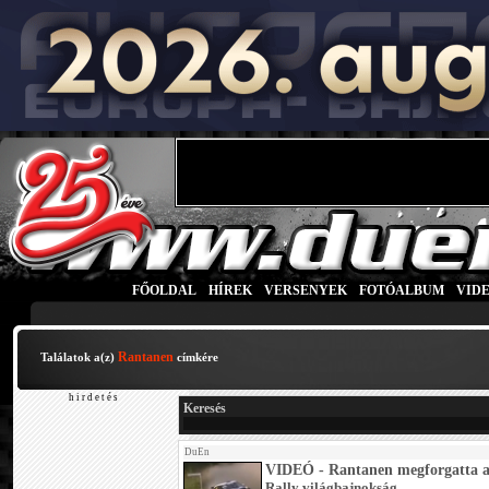
FŐOLDAL
|
HÍREK
|
VERSENYEK
|
FOTÓALBUM
|
VID
Rantanen
Találatok a(z)
címkére
h i r d e t é s
Keresés
DuEn
VIDEÓ - Rantanen megforgatta 
Rally világbajnokság