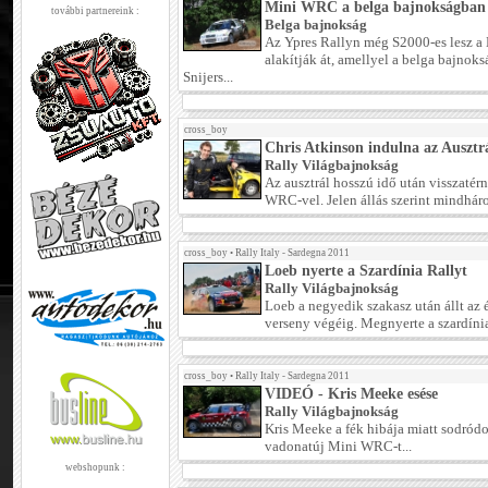
Mini WRC a belga bajnokságban
további partnereink :
Belga bajnokság
Az Ypres Rallyn még S2000-es lesz a
alakítják át, amellyel a belga bajnok
Snijers...
cross_boy
Chris Atkinson indulna az Ausztr
Rally Világbajnokság
Az ausztrál hosszú idő után visszatér
WRC-vel. Jelen állás szerint mindháro
cross_boy
•
Rally Italy - Sardegna 2011
Loeb nyerte a Szardínia Rallyt
Rally Világbajnokság
Loeb a negyedik szakasz után állt az 
verseny végéig. Megnyerte a szardínia
cross_boy
•
Rally Italy - Sardegna 2011
VIDEÓ - Kris Meeke esése
Rally Világbajnokság
Kris Meeke a fék hibája miatt sodródott
vadonatúj Mini WRC-t...
webshopunk :