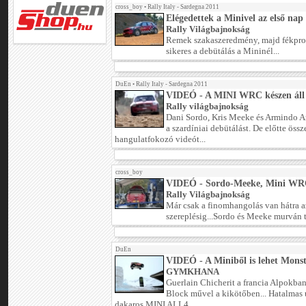
cross_boy
•
Rally Italy - Sardegna 2011
Elégedettek a Minivel az első nap
Rally Világbajnokság
Remek szakaszeredmény, majd fékprob
sikeres a debütálás a Mininél...
DuEn
•
Rally Italy - Sardegna 2011
VIDEÓ - A MINI WRC készen áll
Rally világbajnokság
Dani Sordo, Kris Meeke és Armindo Ara
a szardíniai debütálást. De előtte ös
hangulatfokozó videót...
cross_boy
VIDEÓ - Sordo-Meeke, Mini WRC
Rally Világbajnokság
Már csak a finomhangolás van hátra a
szereplésig...Sordo és Meeke murván t
DuEn
VIDEÓ - A Miniből is lehet Mons
GYMKHANA
Guerlain Chicherit a francia Alpokban
Block művel a kikötőben... Hatalmas 
dakaros MINI ALL4