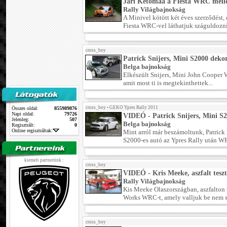
Jari Ketomaa a Fiesta WRC melle
Rally Világbajnokság
A Minivel kötött két éves szerződést,
Fiesta WRC-vel láthatjuk száguldozni.
cross_boy
Patrick Snijers, Mini S2000 deko
Belga bajnokság
Elkészült Snijers, Mini John Cooper 
amit most ti is megtekinthettek...
cross_boy
•
GEKO Ypres Rally 2011
Összes oldal:
855989876
Napi oldal:
79726
VIDEÓ - Patrick Snijers, Mini S2
Jelenleg:
507
Belga bajnokság
Regisztrált:
0
Online regisztráltak:
Mint arról már beszámoltunk, Patrick 
S2000-es autó az Ypres Rally után WR
kiemelt partnerünk :
cross_boy
VIDEÓ - Kris Meeke, aszfalt teszt
Rally Világbajnokság
Kis Meeke Olaszországban, aszfalton 
Works WRC-t, amely valljuk be nem szó
cross_boy