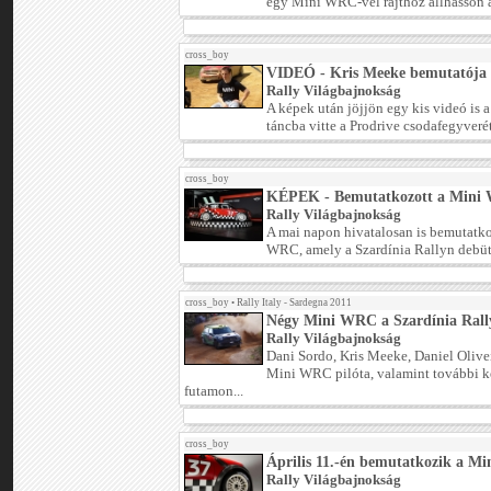
egy Mini WRC-vel rajthoz állhasson a
cross_boy
VIDEÓ - Kris Meeke bemutatója
Rally Világbajnokság
A képek után jöjjön egy kis videó is 
táncba vitte a Prodrive csodafegyverét
cross_boy
KÉPEK - Bemutatkozott a Mini
Rally Világbajnokság
A mai napon hivatalosan is bemutatk
WRC, amely a Szardínia Rallyn debütá
cross_boy
•
Rally Italy - Sardegna 2011
Négy Mini WRC a Szardínia Rall
Rally Világbajnokság
Dani Sordo, Kris Meeke, Daniel Olive
Mini WRC pilóta, valamint további két
futamon...
cross_boy
Április 11.-én bemutatkozik a M
Rally Világbajnokság