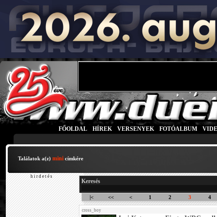
FŐOLDAL
|
HÍREK
|
VERSENYEK
|
FOTÓALBUM
|
VID
mini
Találatok a(z)
címkére
h i r d e t é s
Keresés
|<
<<
<
1
2
3
4
cross_boy