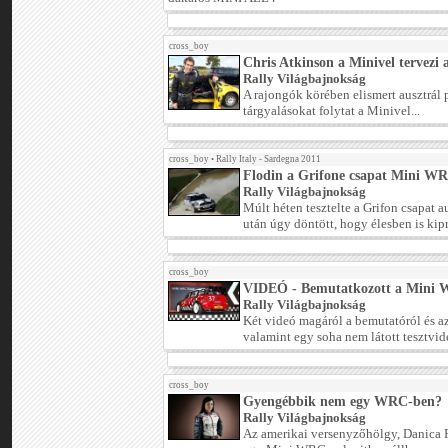
cross_boy
Chris Atkinson a Minivel tervezi a
Rally Világbajnokság
A rajongók körében elismert ausztrál p
tárgyalásokat folytat a Minivel...
cross_boy
•
Rally Italy - Sardegna 2011
Flodin a Grifone csapat Mini WR
Rally Világbajnokság
Múlt héten tesztelte a Grifon csapat a
után úgy döntött, hogy élesben is kipr
cross_boy
VIDEÓ - Bemutatkozott a Mini
Rally Világbajnokság
Két videó magáról a bemutatóról és az
valamint egy soha nem látott tesztvide
cross_boy
Gyengébbik nem egy WRC-ben?
Rally Világbajnokság
Az amerikai versenyzőhölgy, Danica P