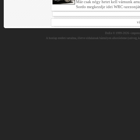
Már csak négy hetet kell várnunk arr
Sordo megkezdje idei WRC-szezonját.
v
DuEn © 1999-2026 •
impres
A honlap eredeti tartalma, illetve oldalainak bármilyen alkotóeleme (szöveg, ké