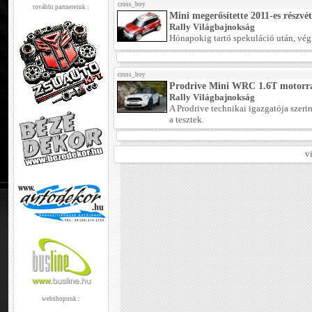
cross_boy
további partnereink :
Mini megerősítette 2011-es részvét
Rally Világbajnokság
Hónapokig tartó spekuláció után, végr
cross_boy
Prodrive Mini WRC 1.6T motorral
Rally Világbajnokság
A Prodrive technikai igazgatója szeri
a tesztek.
v
webshopunk :