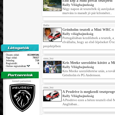
Első kép a Mini privát tesztjéről
Rally Világbajnokság
Négy napon át tesztelték új autójukat
murvára is maradt jó pár kilométer...
DuEn
Grönholm teszteli a Mini WRC-t
Rally világbajnokság
Portugáliában kezdődnek a tesztek, 
elvállalta, hogy az első lépéseket Ő t
projektjében
Összes oldal:
855989506
Napi oldal:
79357
cross_boy
Jelenleg:
719
Kris Meeke szerződést kötött a Mi
Regisztrált:
0
Online regisztráltak:
Rally Világbajnokság
Kris Meeke szerződtetése után, a tov
Grönholm és PG Andersson.
kiemelt partnerünk :
cross_boy
A Prodrive is megkezdi tesztprog
Rally Világbajnokság
A Prodrive ezen a héten teszteli el
Angliában...