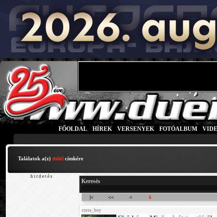
FŐOLDAL
|
HÍREK
|
VERSENYEK
|
FOTÓALBUM
|
VID
mini
Találatok a(z)
címkére
h i r d e t é s
Keresés
|<
<<
<
6
cross_boy