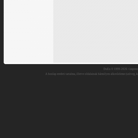
DuEn © 1999-2026 •
impres
A honlap eredeti tartalma, illetve oldalainak bármilyen alkotóeleme (szöveg, ké