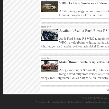
VIDEÓ - Dani Sordo és a Citro
A Citroen egy négy napos murva teszte
Franciaországban a közelmúltban.
cross_boy
Javában készül a Ford Fiesta R
Az új Ford Fiesta RS WRC-t, amely fel
WRC-t a világbajnokságon, már javába
kész legyen az új szabályváltoztatásokkal fűszereze
cross_boy
Mats Öhman tesztelte új Volvo S4
Az egykori Super Nationell pilóta lev
főleg a svéd rallycross versenyeken v
az egykori Bergteamet Volvo S40 MK2-vel versenye
v
DuEn © 1999-2026 •
impres
A honlap eredeti tartalma, illetve oldalainak bármilyen alkotóeleme (szöveg, ké