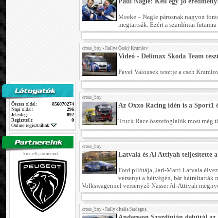
Paul Nagle: Kell egy jó eredmény
Meeke – Nagle párosnak nagyon fonto
megtartsák. Ezért a szardíniai futamr
cross_boy
•
Rallye Český Krumlov
Videó - Delimax Skoda Team tesz
Pavel Valousek tesztje a cseh Krumlov
cross_boy
Összes oldal:
856070274
Az Oxxo Racing idén is a Sport1 
Napi oldal:
296
Jelenleg:
892
Regisztrált:
0
Truck Race összefoglalók most még t
Online regisztráltak:
cross_boy
Latvala és Al Attiyah teljesítette 
kiemelt partnerünk :
Ford pilótája, Jari-Matti Latvala élve
versenyt a hétvégén, bár hátráltatták
Volkswagennel versenyző Nasser Al-Attiyah megnyer
cross_boy
•
Rally dItalia Sardegna
Andersson Szardínián debütál az