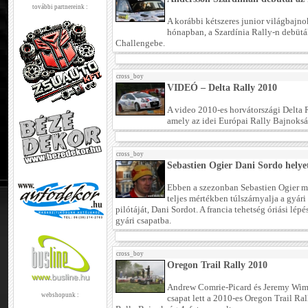
további partnereink :
A korábbi kétszeres junior világbajn
hónapban, a Szardínia Rally-n debütál
Challengebe.
cross_boy
VIDEÓ – Delta Rally 2010
A video 2010-es horvátországi Delta R
amely az idei Európai Rally Bajnoksá
cross_boy
Sebastien Ogier Dani Sordo helye
Ebben a szezonban Sebastien Ogier mi
teljes mértékben túlszárnyalja a gyár
pilótáját, Dani Sordot. A francia tehetség óriási lép
gyári csapatba.
cross_boy
Oregon Trail Rally 2010
Andrew Comrie-Picard és Jeremy Wim
webshopunk :
csapat lett a 2010-es Oregon Trail Ra