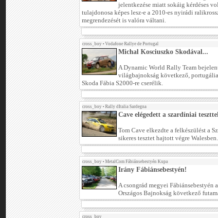
jelentkezése miatt sokáig kérdéses vol
tulajdonosa képes lesz-e a 2010-es nyirádi ralikros
megrendezését is valóra váltani.
cross_boy
•
Vodafone Rallye de Portugal
Michal Kosciuszko Skodával...
A Dynamic World Rally Team bejelente
világbajnokság következő, portugáliai
Skoda Fábia S2000-re cserélik.
cross_boy
•
Rally dItalia Sardegna
Cave elégedett a szardíniai tesztte
Tom Cave elkezdte a felkészülést a S
sikeres tesztet hajtott végre Walesben.
cross_boy
•
MetalCom Fábiánsebestyén Kupa
Irány Fábiánsebestyén!
A csongrád megyei Fábiánsebestyén ad
Országos Bajnokság következő futam
cross_boy