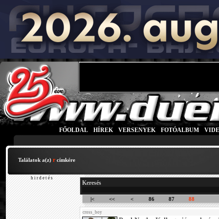
FŐOLDAL
|
HÍREK
|
VERSENYEK
|
FOTÓALBUM
|
VID
r
Találatok a(z)
címkére
h i r d e t é s
Keresés
|<
<<
<
86
87
88
cross_boy