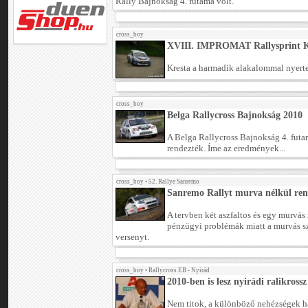
Rally Bajnokság 4. futama volt.
cross_boy
XVIII. IMPROMAT Rallysprint 
Kresta a harmadik alakalommal nyerte
cross_boy
Belga Rallycross Bajnokság 2010
A Belga Rallycross Bajnokság 4. fut
rendezték. Íme az eredmények...
cross_boy
•
52. Rallye Sanremo
Sanremo Rallyt murva nélkül ren
A tervben két aszfaltos és egy murvás 
pénzügyi problémák miatt a murvás s
versenyt.
cross_boy
•
Rallycross EB - Nyirád
2010-ben is lesz nyirádi ralikross
Nem titok, a különböző nehézségek h