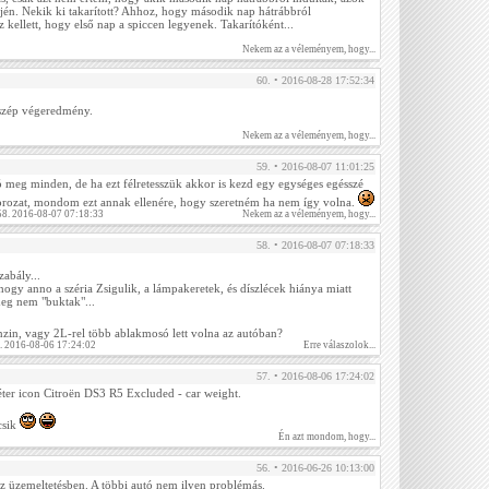
lején. Nekik ki takarított? Ahhoz, hogy második nap hátrábbról
 kellett, hogy első nap a spiccen legyenek. Takarítóként...
Nekem az a véleményem, hogy...
60. • 2016-08-28 17:52:34
 szép végeredmény.
Nekem az a véleményem, hogy...
59. • 2016-08-07 11:01:25
ó meg minden, de ha ezt félretesszük akkor is kezd egy egységes egésszé
sorozat, mondom ezt annak ellenére, hogy szeretném ha nem így volna.
58. 2016-08-07 07:18:33
Nekem az a véleményem, hogy...
58. • 2016-08-07 07:18:33
zabály...
hogy anno a széria Zsigulik, a lámpakeretek, és díszlécek hiánya miatt
eg nem "buktak"...
enzin, vagy 2L-rel több ablakmosó lett volna az autóban?
7. 2016-08-06 17:24:02
Erre válaszolok...
57. • 2016-08-06 17:24:02
éter icon Citroën DS3 R5 Excluded - car weight.
csik
Én azt mondom, hogy...
56. • 2016-06-26 10:13:00
z üzemeltetésben. A többi autó nem ilyen problémás.