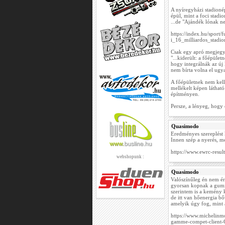
A nyíregyházi stadioné
épül, mint a foci stadio
...de "Ajándék lónak ne
https://index.hu/sport
i_16_milliardos_stadio
Csak egy apró megjegy
"...kiderült: a főépület
hogy integrálnák az új 
nem bírta volna el ugya
A főépületnek nem kellet
mellékelt képen látható 
építményen.
Persze, a lényeg, hogy 
Quasimodo
Eredményes szereplést
Innen szép a nyerés, me
https://www.ewrc-resul
webshopunk :
Quasimodo
Valószínűleg én nem ér
gyorsan kopnak a gumi
szerintem is a kemény
de itt van hőenergia b
amelyik úgy fog, mint 
https://www.michelinm
gamme-compet-client