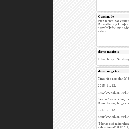
Quasimodo
Isten ments, hogy türe
Botka-Herczig interjú?
http://rallyfeeling.hu
video/
dictus magister
Lehet, hogy a Skoda ug
dictus magister
Nincs új a nap alatt&#
2015. 11. 12.
http://www.duen.hu/hi
"Az autó szenzációs, na
Bízom benne, hogy nem 
2017. 07. 13.
http://www.duen.hu/hi
"Már az első métereke
vele autózni!" &#8211;