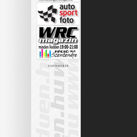
s t a t i s z t i k á k