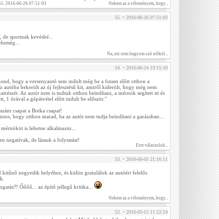
55. 2016-06-26 07:51:03
Nekem az a véleményem, hogy...
55. • 2016-06-26 07:51:03
, de sportnak kevésbé...
hetség...
Na, ezt nem hagyom szó nélkül...
54. • 2016-06-24 19:15:10
ond, hogy a versenyautó sem indult még be a futam előtt otthon a
utóba bekerült az új fejlesztésű kit, amiről kiderült, hogy még nem
részét. Az autót nem is tudtuk otthon beindítani, a mérnök segített itt és
t, 1 órával a gépátvétel előtt indult be először."
szánt csapat a Botka csapat!
ztos, hogy otthon marad, ha az autót nem tudja beindítani a garázsban...
 mérnököt is lehetne alkalmazni...
n negatívak, de lássuk a folytatást!
Erre válaszolok...
53. • 2016-06-05 21:16:11
 kitűnő negyedik helyéhez, és külön gratulálok az autóért felelős
k.
atás?! Őőőő... az építő jellegű kritika...
Nekem az a véleményem, hogy...
52. • 2016-05-15 11:52:24