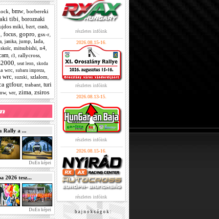
bmw
lock
,
,
borbereki
ki tibi
boroznaki
,
ujdos miki
,
bzrt
,
,
crash
részletes infóink
gopro
focus
x
,
,
,
gsx-r
,
,
,
jump
,
lada
,
a
janika
2026.08.15-16.
,
mitsubishi
,
n4
,
skolc
cam
,
,
rallycross
,
r3
s2000
,
,
seat leon
skoda
ia wrc
,
,
subaru impreza
a wrc
,
,
szlalom
,
suzuki
ca gtfour
turi
,
trabant
,
részletes infóink
zima
zsiros
mw
,
,
,
wrc
2026.08.13-15.
Rally a ...
részletes infóink
2026.08.15-16.
DuEn képei
2026 tesz...
részletes infóink
DuEn képei
b a j n o k s á g o k :