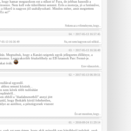
, hogy hamar megszokom ezt a stílust is! Fura, de jobban hasonlít a
itroenre. Nem kell vele túlerőltetni semmit. Erős a motorja, jó a futóműve,
 a fékerő is nagyon jól szabályozható. Minden méter, amit megtettem
 Ez az!"
Nekem az a véleményem, hogy...
64. • 2017-05-13 16:57:45
7-05-13 16:56:49
Na, ezt nem hagyom szó nélkül...
63. • 2017-05-13 16:56:49
ítás. Megtudtuk, hogy a Kanári-szigetek egyik jellegzetes élőlénye, a
mumus. Leggyakoribb fészkelőhely az EB futamok Parc Fermé-je.
zakai órák.
Erre válaszolok...
62. • 2017-05-13 06:39:51
 nullával egyenlő.
k ahhoz semmi közünk...
n nem kérek több tudósítást
epléséről...
en ebből a "diadalmenetből" annyi jött
sztül, hogy Botkáék körül feltehetően,
ülye az autóhoz, a pénzügyesek viszont
Én azt mondom, hogy...
61. • 2016-09-24 11:29:14
ás, csak azt nem értem, hogy akik második nap hátrábbról indultak, azok