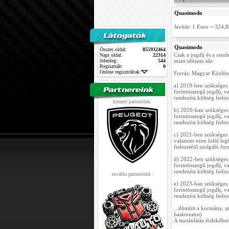
Quasimodo
Javítás: 1 Euro = 324,
Quasimodo
Összes oldal:
855932464
Csak a jogdíj és a rend
Napi oldal:
22314
Jelenleg:
544
miatt idézem ide:
Regisztrált:
0
Online regisztráltak:
Forrás: Magyar Közlön
a) 2019-ben szükséges
forintösszegű jogdíj, v
rendezési költség fedeze
kiemelt partnerünk :
b) 2020-ban szükséges
forintösszegű jogdíj, v
rendezési költség fedeze
c) 2021-ben szükséges 
valamint ezen felül leg
fedezetéül szolgáló forr
d) 2022-ben szükséges
forintösszegű jogdíj, v
rendezési költség fedeze
további partnereink :
e) 2023-ban szükséges
forintösszegű jogdíj, v
rendezési költség fedeze
...döntött a kormány, 
határozatot)
A tisztánlátás érdekéb