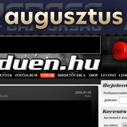
SENYEK
|
FOTÓALBUM
|
VIDEÓK
|
HIRDETŐTÁBLA
|
SHOP
|
LEVONÓ
|
LIN
2016-07-03
Dávidék
DuEn