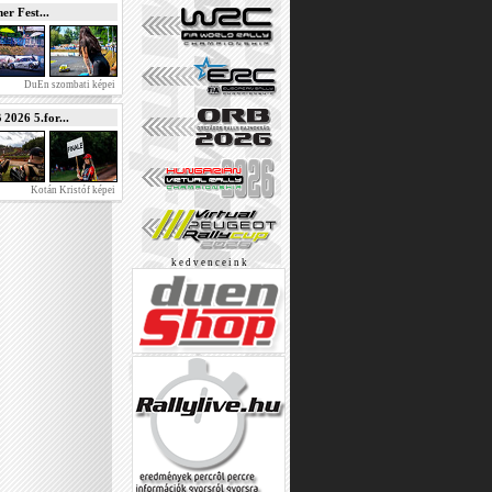
r Fest...
DuEn szombati képei
026 5.for...
Kotán Kristóf képei
k e d v e n c e i n k