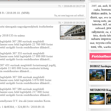
,
asi
,
audi
,
b
2107
71. • 2018-09-10 20:27:59
borozna
csaba
,
88 Ft / 2018.09.10. (MNB)
tibikiss andris
,
b
Na, ezt nem hagyom szó nélkül...
duen
,
,
evo i
eger
,
herczig norbi
jan
70. • 2018-09-10 20:24:58
m3
,
,
ludescher
mi
ezési támogatás nagyságrendjének érzékeltetése
pro
onboard
,
rallymovie
,
rte
,
,
skoda fab
y 2018/135-ös száma:
fabia
subaru imprez
 legfeljebb 307 280 eurónak megfelelő
toyota celi
,
teszt
alamint ezen felül legfeljebb 22 760 000 forint
tomi
vfts
,
,
wartb
téül szolgáló forrás rendelkezésre állásáról...
 legfeljebb 307 355 eurónak megfelelő
alamint ezen felül legfeljebb 17 099 000 forint
téül szolgáló forrás rendelkezésre állásáról...
307 431 eurónak megfelelő forintösszegű jogdíj,
DOBOZ Sardegna 
feljebb 11 605 000 forint rendezési költség
ás rendelkezésre állásáról....
 legfeljebb 307 508 eurónak megfelelő
alamint ezen felül legfeljebb 5 876 000 forint
téül szolgáló forrás rendelkezésre állásáról...
 legfeljebb 307 586 eurónak megfelelő
METABOND Kupa 
alamint ezen felül legfeljebb 217 000 forint
téül szolgáló forrás rendelkezésre állásáról...
személyesen O.V. írta alá (mint minden Korm.
en: 1 &#8364; = 324,88 Ft / 2018.09.10.