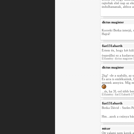
rajtoltak első nap az e
indulhassanak, ahhoz az
dictus magister
Korrekt Botka interjú,
Hajrá!
fiat131abarth
Értem én, hogy két kil
összeállni ez a kudarc
Előzmény: dictus magister 
dictus magister
2kg! -de a szabály, az s
És arra is emlékszünk, 
mentek annyira. Míg m
...és, ha 3L-rel több b
Előzmény: fiat131abarth 5
fiat131abarth
Botka Dávid - Szeles P
Hm...azok a csúnya bá
micar
Ott valami nem kerek a