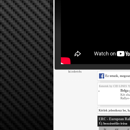
h i r d e t é s
Ez tetszik, megos
Kenotek by CID LINES Yp
Belga 
Két el
Rallye-
Kérlek jelentkezz be, h
ERC - European Ral
Új hozzászólás írása
|<
<<
<