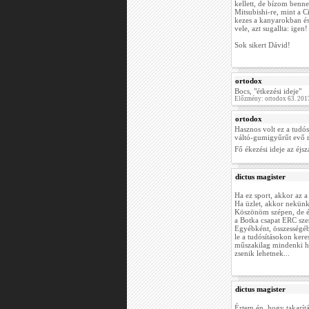
kellett, de bízom benne
Mitsubishi-re, mint a C
kezes a kanyarokban és
vele, azt sugallta: igen!
Sok sikert Dávid!
ortodox
Bocs, "étkezési ideje"
Előzmény: ortodox 63. 201
ortodox
Hasznos volt ez a tudós
váltó-gumigyűrűt evő 
Fő ékezési ideje az éjs
dictus magister
Ha ez sport, akkor az a
Ha üzlet, akkor nekün
Köszönöm szépen, de é
a Botka csapat ERC szer
Egyébként, összességéb
le a tudósításokon kere
műszakilag mindenki h
zsenik lehetnek...
dictus magister
Értem én, hogy takarít