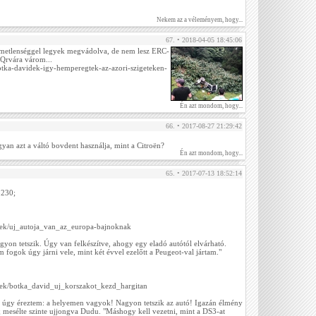
Nekem az a véleményem, hogy...
67. • 2018-04-05 18:45:06
lmetlenséggel legyek megvádolva, de nem lesz ERC-
 Qrvára várom...
/botka-davidek-igy-hemperegtek-az-azori-szigeteken-
Én azt mondom, hogy...
66. • 2017-08-27 21:29:42
yan azt a váltó bovdent használja, mint a Citroën?
Én azt mondom, hogy...
65. • 2017-07-13 18:52:14
8230;
rek/uj_autoja_van_az_europa-bajnoknak
gyon tetszik. Úgy van felkészítve, ahogy egy eladó autótól elvárható.
fogok úgy járni vele, mint két évvel ezelőtt a Peugeot-val jártam."
rek/botka_david_uj_korszakot_kezd_hargitan
n úgy éreztem: a helyemen vagyok! Nagyon tetszik az autó! Igazán élmény
 mesélte szinte ujjongva Dudu. "Máshogy kell vezetni, mint a DS3-at