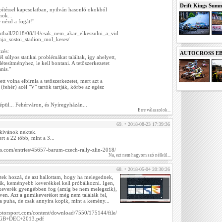
Drift Kings Summe
pítéssel kapcsolatban, nyilván hasonló okokból
nok...
 nézd a fogát!"
/futball/2018/08/14/csak_nem_akar_elkeszulni_a_vid
nja_sostoi_stadion_mol_keses/
zés:
AUTOCROSS EB 2
nél súlyos statikai problémákat találtak, így ahelyett,
létesítményhez, le kell bontani. A tetőszerkezetet
nis."
t volna elbírnia a tetőszerkezetet, mert azt a
(fehér) acél "V" tartók tartják, körbe az egész
épül... Fehérváron, és Nyíregyházán...
Erre válaszolok...
69. • 2018-08-23 17:39:36
 kívánok nektek.
rt a 22 több, mint a 3...
ts.com/entries/45657-barum-czech-rally-zlin-2018/
Na, ezt nem hagyom szó nélkül...
68. • 2018-05-04 20:30:26
tek hozzá, de azt hallottam, hogy ha melegednek,
k, keményebb keverékkel kell próbálkozni. Igen,
 keverék gyengébben fog (amíg be nem melegszik),
őven. Azt a gumikeveréket még nem találták fel,
a puha, de csak annyira kopik, mint a kemény...
otorsport.com/content/download/7550/175144/file/
-GB+DEC+2013.pdf