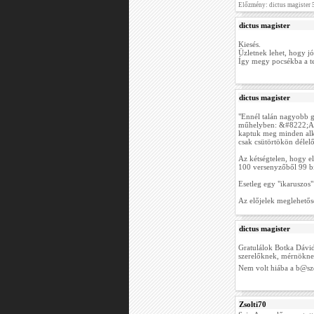
Előzmény: dictus magister 
dictus magister
Kiesés.
Üzletnek lehet, hogy jó
Így megy pocsékba a te
dictus magister
"Ennél talán nagyobb g
műhelyben: &#8222;Az a
kaptuk meg minden alkat
csak csütörtökön délelőt
Az kétségtelen, hogy el
100 versenyzőből 99 bi
Esetleg egy "ikaruszos"
Az előjelek meglehetőse
dictus magister
Gratulálok Botka Dávid
szerelőknek, mérnökne
Nem volt hiába a b@szog
Zsolti70