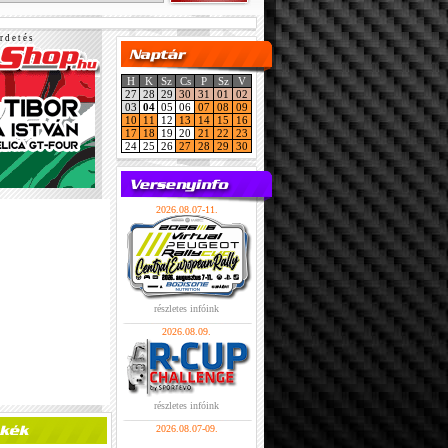
r d e t é s
H
K
Sz
Cs
P
Sz
V
27
28
29
30
31
01
02
03
04
05
06
07
08
09
10
11
12
13
14
15
16
17
18
19
20
21
22
23
24
25
26
27
28
29
30
2026.08.07-11.
részletes infóink
2026.08.09.
részletes infóink
2026.08.07-09.