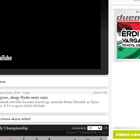
h i 
ztom
res Rally 2016
• videó
2016-07-03
gyors, ahogy Dudu ment rajta
szakadt sebváltó-bowden között így autóztak Botka Dávidék az Ypres
n. A 11-es gyors belső felvétele
a hozzá akarsz szólni!
ly Championship
oldalanként
|
összesen: 71 hozzászólás • 4 oldal
1
2
3
4
>
>>
>|