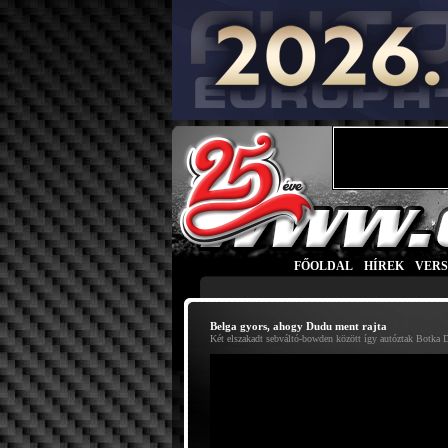
FŐOLDAL
|
HÍREK
|
VER
Belga gyors, ahogy Dudu ment rajta
Két elszakadt sebváltó-bowden között így autóztak Botka 