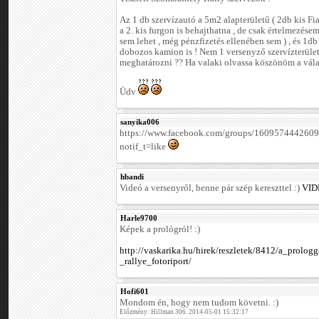
Az 1 db szervízautó a 5m2 alapterületű ( 2db kis Fi
a 2. kis furgon is behajthatna , de csak értelmezésem
sem lehet , még pénzfizetés ellenében sem ) , és 1
dobozos kamion is ! Nem 1 versenyző szervízterüle
meghatározni ?? Ha valaki olvassa köszönöm a válas
Üdv
sanyika006
https://www.facebook.com/groups/16095744426
notif_t=like
hbandi
Videó a versenyről, benne pár szép kereszttel :)
VID
Harle9700
Képek a prológról! :)
http://vaskarika.hu/hirek/reszletek/8412/a_prolo
_rallye_fotoriport/
Hofi601
Mondom én, hogy nem tudom követni. :)
Előzmény: Hillman 306. 2014-05-01 15:32:17