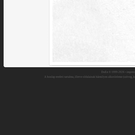
DuEn © 1999-2026 •
impres
A honlap eredeti tartalma, illetve oldalainak bármilyen alkotóeleme (szöveg, ké