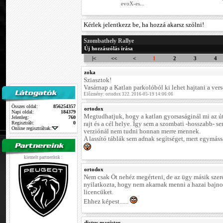
evoX-es...
Kérlek jelentkezz be, ha hozzá akarsz szólni!
Szombathely Rallye
Új hozzászólás írása
|<
<<
<
1
2
3
4
zoka
Sziasztok!
Vasárnap a Katlan parkolóból ki lehet hajtani a vers
Előzmény: ortodox 322. 2016-05-19 14:06:06
Összes oldal:
856254357
ortodox
Napi oldal:
184379
Megtudhatjuk, hogy a katlan gyorsaságinál mi az út
Jelenleg:
760
Regisztrált:
0
rajt és a cél helye. Így sem a szombati -hosszabb- s
Online regisztráltak:
verziónál nem tudni honnan merre mennek.
A lassító táblák sem adnak segítséget, mert egymás
kiemelt partnerünk :
ortodox
Nem csak Őt nehéz megérteni, de az ügy másik szerepl
nyilatkozta, hogy nem akarnak menni a hazai bajno
licencüket.
Ehhez képest......
dictus magister