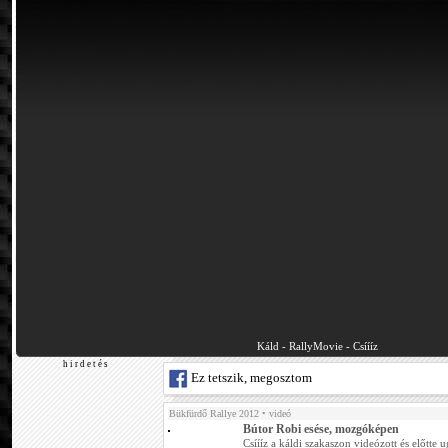
Káld - RallyMovie - Csíííz
h i r d e t é s
Ez tetszik, megosztom
Bükfürdő Rallye 2012
• videó
Bútor Robi esése, mozgóképen
Csíííz a káldi szakaszon videózott és előtte u