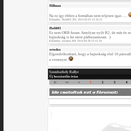
Hillman
Na ez így ebben a formában nem teljesen igaz.......
Előzmény: Hofi601 305. 2014-05-01 13:16:22
Hofi601
Ez nem ORB futam. Amolyan nyílt R2; de már én s
bajnokság is fut most párhuzamosan. :)
Előzmény: ortodox 304. 2014-04-30 13:15:34
ortodox
Elgondolkodtató, hogy a bajnokság első 10 párosábó
a versenyre.
Szombathely Rallye
Új hozzászólás írása
|<
<<
<
1
2
3
4