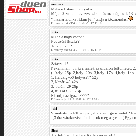
ortodox
Milyen listáról hiányolsz?
Május 8. volt a nevezési zárlat, és ma még csak 13. 
"..hamar munka ritkán jó.." tartja a közmondás.
Előzmény: zoka 314. 2015-05-13 12:17:00
zoka
Mi ez a nagy csend?
Nevezési listák??
Térképek???
Előzmény: zoka 313. 2015-04-30 15:12:44
zoka
Sziasztok!
Nekem nem jön ki a matek az oldalon feltüntetett 2
(1.hely=25p- 2,hely=20p- 3,hely=17p- 4,hely=14p +
1, Herczig=53 helyes??? 52p
2, Kazár=40 42p
3, Turán=29 28p
4, ifj.Tóth=23 23p
Ki tudja az igazat?????
Előzmény: juhi 312. 2015-04-27 17:06:41
juhi
Szombaton a RIInek pályabejárás + gépátvétel ? El
1,5 óra várakozás után kaptuk meg a gps-t . ( Egy em
5lori
Tisztelt Szombathely Rally szervezők !