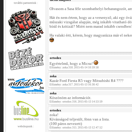
további partnereink :
Olvasom a Sasa féle szombathelyi beharangozót, am
Hát én nem értem, hogy az a versenyző, aki egy óvás
műszaki vizsgálat alapján, még inkább vitatható d
bírál és kritizál? Miért nem marad inkább csendben
Ha valaki érti, kérem, hogy magyarázza már el nekem
ortodox
Egyértelmű, hogy a Micsu!
Előzmény: zoka 318. 2015-05-14 10:59:58
zoka
Kazár Ford Fiesta R5 vagy Mitsubishi R4 ????
Előzmény: zoka 317. 2015-05-13 16:30:42
zoka
Köszönöm az információt.
Előzmény: ortodox 316. 2015-05-13 14:53:59
ortodox
zoka!
Kívánságod teljesült, fönn van a lista.
(100 páros nevezett)
webshopunk :
Előzmény: ortodox 315. 2015-05-13 12:47:52