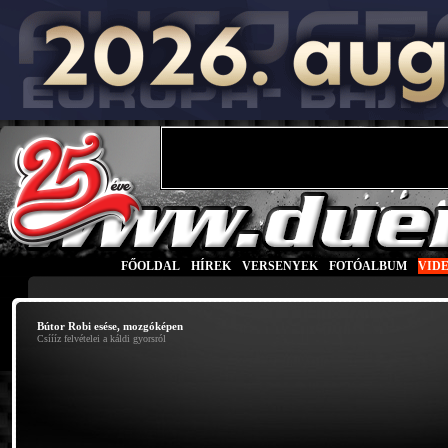
FŐOLDAL
|
HÍREK
|
VERSENYEK
|
FOTÓALBUM
|
VID
Bútor Robi esése, mozgóképen
Csíííz felvételei a káldi gyorsról