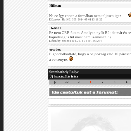
Hillman
Na ez így ebben a formában nem teljesen igaz.......
Előzmény: Hofi601 305. 2014-05-01 13:16:22
Hofi601
Ez nem ORB futam. Amolyan nyílt R2; de már én s
bajnokság is fut most párhuzamosan. :)
Előzmény: ortodox 304. 2014-04-30 13:15:34
ortodox
Elgondolkodtató, hogy a bajnokság első 10 párosábó
a versenyre.
Szombathely Rallye
Új hozzászólás írása
|<
<<
<
1
2
3
4