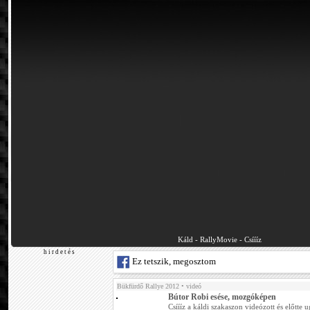
Káld - RallyMovie - Csíííz
h i r d e t é s
Ez tetszik, megosztom
Bükfürdő Rallye 2012
• videó
Bútor Robi esése, mozgóképen
Csíííz a káldi szakaszon videózott és előtte u