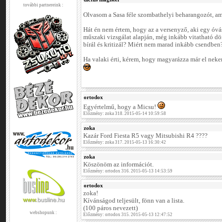
további partnereink :
Olvasom a Sasa féle szombathelyi beharangozót, am
Hát én nem értem, hogy az a versenyző, aki egy óvás
műszaki vizsgálat alapján, még inkább vitatható d
bírál és kritizál? Miért nem marad inkább csendben
Ha valaki érti, kérem, hogy magyarázza már el nekem
ortodox
Egyértelmű, hogy a Micsu!
Előzmény: zoka 318. 2015-05-14 10:59:58
zoka
Kazár Ford Fiesta R5 vagy Mitsubishi R4 ????
Előzmény: zoka 317. 2015-05-13 16:30:42
zoka
Köszönöm az információt.
Előzmény: ortodox 316. 2015-05-13 14:53:59
ortodox
zoka!
Kívánságod teljesült, fönn van a lista.
(100 páros nevezett)
webshopunk :
Előzmény: ortodox 315. 2015-05-13 12:47:52