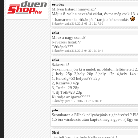
ortodox
Milyen listáról hiányolsz?
Május 8. volt a nevezési zárlat, és ma még csak 13. 
"..hamar munka ritkán jó.." tartja a közmondás.
Előzmény: zoka 314. 2015-05-13 12:17:00
zoka
Mi ez a nagy csend?
Nevezési listák??
Térképek???
Előzmény: zoka 313. 2015-04-30 15:12:44
zoka
Sziasztok!
Nekem nem jön ki a matek az oldalon feltüntetett 2
(1.hely=25p- 2,hely=20p- 3,hely=17p- 4,hely=14p +
1, Herczig=53 helyes??? 52p
2, Kazár=40 42p
3, Turán=29 28p
4, ifj.Tóth=23 23p
Ki tudja az igazat?????
Előzmény: juhi 312. 2015-04-27 17:06:41
juhi
Szombaton a RIInek pályabejárás + gépátvétel ? El
1,5 óra várakozás után kaptuk meg a gps-t . ( Egy em
5lori
Tisztelt Szombathely Rally szervezők !