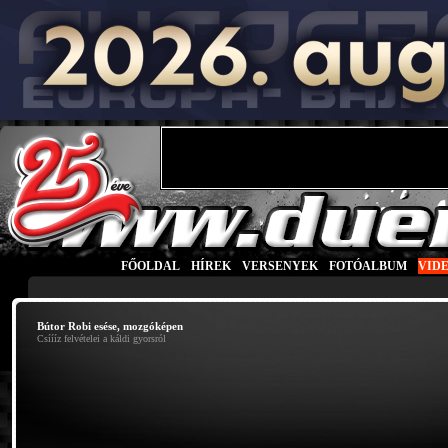
FŐOLDAL
|
HÍREK
|
VERSENYEK
|
FOTÓALBUM
|
VID
Bútor Robi esése, mozgóképen
Csíííz felvételei a káldi gyorsról