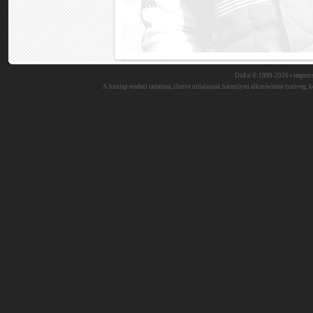
DuEn © 1999-2026 •
impres
A honlap eredeti tartalma, illetve oldalainak bármilyen alkotóeleme (szöveg, ké