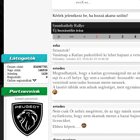
evoX-es...
Kérlek jelentkezz be, ha hozzá akarsz szólni!
Szombathely Rallye
Új hozzászólás írása
|<
<<
<
1
2
3
4
zoka
Sziasztok!
Vasárnap a Katlan parkolóból ki lehet hajtani a vers
Előzmény: ortodox 322. 2016-05-19 14:06:06
Összes oldal:
856907705
ortodox
Napi oldal:
146910
Megtudhatjuk, hogy a katlan gyorsaságinál mi az út
Jelenleg:
1420
Regisztrált:
0
rajt és a cél helye. Így sem a szombati -hosszabb- s
Online regisztráltak:
verziónál nem tudni honnan merre mennek.
A lassító táblák sem adnak segítséget, mert egymás
kiemelt partnerünk :
ortodox
Nem csak Őt nehéz megérteni, de az ügy másik szerepl
nyilatkozta, hogy nem akarnak menni a hazai bajno
licencüket.
Ehhez képest......
dictus magister