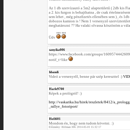
Az 1 db szervízautó a 5m2 alapterületű ( 2db kis Fi
a 2. kis furgon is behajthatna , de csak értelmezésem
sem lehet , még pénzfizetés ellenében sem ) , és 1
dobozos kamion is ! Nem 1 versenyző szervízterüle
meghatározni ?? Ha valaki olvassa köszönöm a válas
Üdv
sanyika006
https://www.facebook.com/groups/16095744426
notif_t=like
hbandi
Videó a versenyről, benne pár szép kereszttel :)
VID
Harle9700
Képek a prológról! :)
http://vaskarika.hu/hirek/reszletek/8412/a_prolo
_rallye_fotoriport/
Hofi601
Mondom én, hogy nem tudom követni. :)
Előzmény: Hillman 306. 2014-05-01 15:32:17