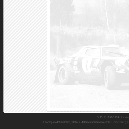
DuEn © 1999-2026 •
impres
A honlap eredeti tartalma, illetve oldalainak bármilyen alkotóeleme (szöveg, ké