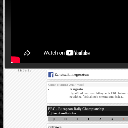
h i r d e t é s
Ez tetszik, megosztom
Circuit of Ireland 2015
• videó
Ír ugrató
Ugratóból nem volt hiány az ír ERC futamon
egyikhez. Volt akinek semmi sem drága...
ERC - European Rally Championship
Új hozzászólás írása
|<
<<
<
1
2
3
4
rallyswen