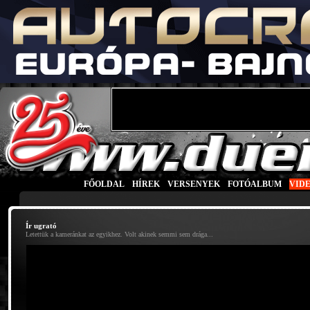
FŐOLDAL
|
HÍREK
|
VERSENYEK
|
FOTÓALBUM
|
VID
Ír ugrató
Letettük a kameránkat az egyikhez. Volt akinek semmi sem drága...