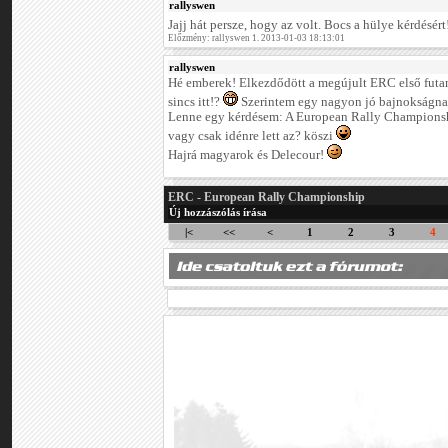
rallyswen
Jajj hát persze, hogy az volt. Bocs a hülye kérdésért
Előzmény: rallyswen 1. 2013-01-03 18:13:01
rallyswen
Hé emberek! Elkezdődött a megújult ERC első futa
sincs itt!?
Szerintem egy nagyon jó bajnokságna
Lenne egy kérdésem: A European Rally Championship
vagy csak idénre lett az? köszi
Hajrá magyarok és Delecour!
ERC - European Rally Championship
Új hozzászólás írása
|<
<<
<
1
2
3
4