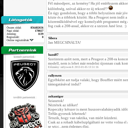
Fél másodperc, az kemény! Ha jól emlékszem akkor
különbség, szóval akkor ez új rekord!?
Én úgy gondolom, hogy a többi helyszínen már jóv
közte és a többiek között. Ha a Peugeot nem indít 
közreműködésével egy komolyabb programot még a
fog csak a 208-assal, akkor ez a szezon Jané lesz. :)
Összes oldal:
856482656
Napi oldal:
178027
Jelenleg:
1139
Regisztrált:
0
Sibera
Online regisztráltak:
Jan MEGCSINÁLTA!
bazsi07
kiemelt partnerünk :
Szerintem azért nem, mert a Peugeot a 208-ra koncen
modell, nem is lehet már rendelni újonnan csak ko
Előzmény: rallyswen 8. 2013-01-05 13:51:16
rallyswen
Egyébként azt tudja valaki, hogy Bouffier miért ne
támogatásával indul?
zoltantiger
további partnereink :
Sziasztok!
Néztétek az időket!
Kopeczky kétszer is ment huszonvalahányadik időt 
Tréfás gyorsok lehetnek!
Tetszik, hogy van taktika, van miért küzdeni.
Csak az a rohadt kábelszplgáltató ne vette volna el a
se wtcc...nem érdemes élni.