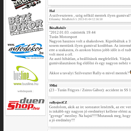
Hal
A szilveszteren , szög nélkül mentek ilyen gumival!
Előzmény: BótaRobiJr 5. 2013-01-04 12:56:50
BótaRobiJr
"2012.01.03. csütörtök 19:44
Turán Motorsport
Nagyon hasznos volt a shakedown. Kipróbáltuk a 1
sosem mentünk ilyen gumival korábban. Az intermé
erre a szakaszra, és azokon biztos jobb időt is el t
volt most a cél.
Az autó hibátlan, a beállítások megfelelőek. Várju
gumiválasztáson fog eldőlni és egy nagyon nehéz ve
Akkor a tavalyi Szilveszter Rally-n mivel mentek?
SMisi
(23 - Turán Frigyes / Zsiros Gábor): accident in SS 1
webshopunk :
rallysjociCZ
Gondolom, akik az irc sorozatot lenézték, az erc ver
is inkább egy nagyon jó eredményt kellene elérni a
"gyenge" mezőny. Na hajrá!!!!!Mutassuk meg, hogy 
a jó eredmény!!!